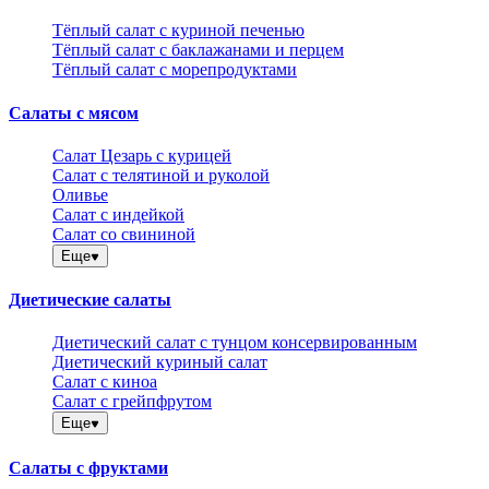
Тёплый салат с куриной печенью
Тёплый салат с баклажанами и перцем
Тёплый салат с морепродуктами
Салаты с мясом
Салат Цезарь с курицей
Салат с телятиной и руколой
Оливье
Салат с индейкой
Салат со свининой
Еще
Диетические салаты
Диетический салат с тунцом консервированным
Диетический куриный салат
Салат с киноа
Салат с грейпфрутом
Еще
Салаты с фруктами