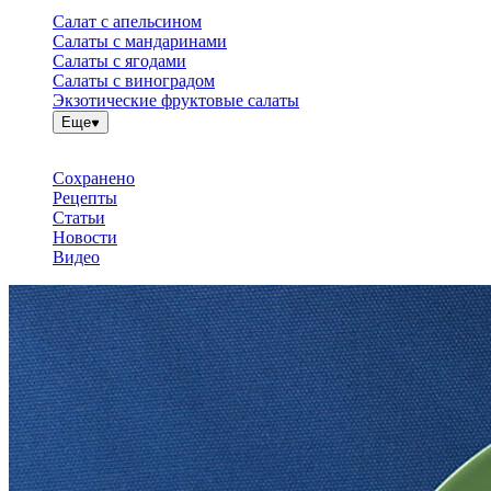
Салат с апельсином
Салаты с мандаринами
Салаты с ягодами
Салаты с виноградом
Экзотические фруктовые салаты
Еще
Сохранено
Рецепты
Статьи
Новости
Видео