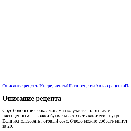
Описание рецепта
Ингредиенты
Шаги рецепта
Автор рецепта
По
Описание рецепта
Соус болоньезе с баклажанами получается плотным и
насыщенным — рожки буквально захватывают его внутрь.
Если использовать готовый соус, блюдо можно собрать минут
за 20.