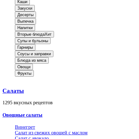
Каши
Закуски
Десерты
Выпечка
Напитки
Вторые блюда
Хит
Супы и бульоны
Гарниры
Соусы и заправки
Блюда из мяса
Овощи
Фрукты
Салаты
1295
вкусных рецептов
Овощные салаты
Винегрет
Салат из свежих овощей с маслом
Салат с авокадо