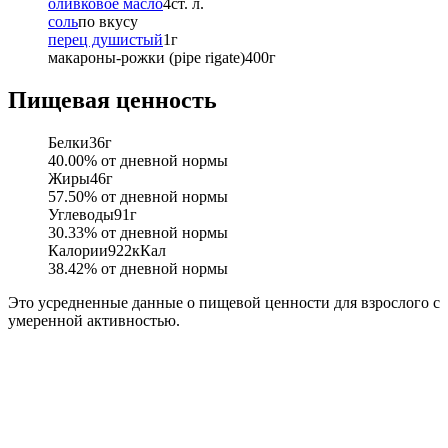
оливковое масло
4
ст. л.
соль
по вкусу
перец душистый
1
г
макароны-рожки (pipe rigate)
400
г
Пищевая ценность
Белки
36
г
40.00
% от дневной нормы
Жиры
46
г
57.50
% от дневной нормы
Углеводы
91
г
30.33
% от дневной нормы
Калории
922
кКал
38.42
% от дневной нормы
Это усредненные данные о пищевой ценности для взрослого с
умеренной активностью.