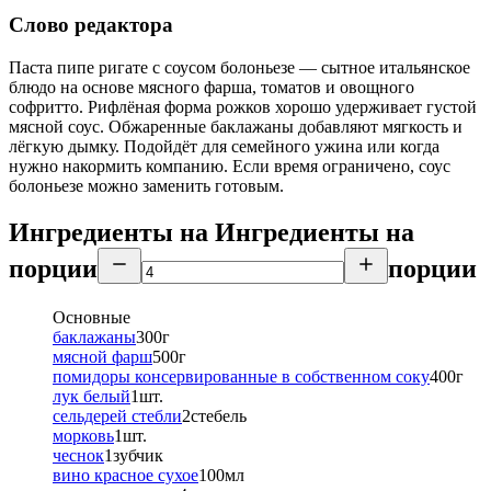
Слово редактора
Паста пипе ригате с соусом болоньезе — сытное итальянское
блюдо на основе мясного фарша, томатов и овощного
софритто. Рифлёная форма рожков хорошо удерживает густой
мясной соус. Обжаренные баклажаны добавляют мягкость и
лёгкую дымку. Подойдёт для семейного ужина или когда
нужно накормить компанию. Если время ограничено, соус
болоньезе можно заменить готовым.
Ингредиенты на
Ингредиенты
на
порции
порции
Основные
баклажаны
300
г
мясной фарш
500
г
помидоры консервированные в собственном соку
400
г
лук белый
1
шт.
сельдерей стебли
2
стебель
морковь
1
шт.
чеснок
1
зубчик
вино красное сухое
100
мл