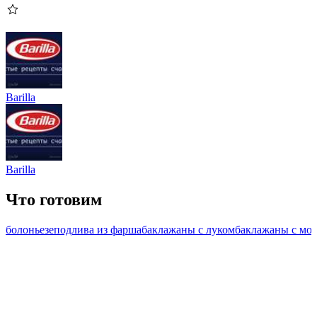
Barilla
Barilla
Что готовим
болоньезе
подлива из фарша
баклажаны с луком
баклажаны с мо