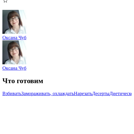
Оксана Чуб
Оксана Чуб
Что готовим
Взбивать
Замораживать, охлаждать
Нарезать
Десерты
Диетическо