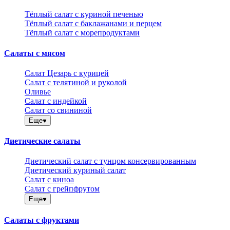
Тёплый салат с куриной печенью
Тёплый салат с баклажанами и перцем
Тёплый салат с морепродуктами
Салаты с мясом
Салат Цезарь с курицей
Салат с телятиной и руколой
Оливье
Салат с индейкой
Салат со свининой
Еще
Диетические салаты
Диетический салат с тунцом консервированным
Диетический куриный салат
Салат с киноа
Салат с грейпфрутом
Еще
Салаты с фруктами