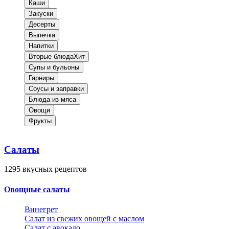
Каши
Закуски
Десерты
Выпечка
Напитки
Вторые блюда
Хит
Супы и бульоны
Гарниры
Соусы и заправки
Блюда из мяса
Овощи
Фрукты
Салаты
1295
вкусных рецептов
Овощные салаты
Винегрет
Салат из свежих овощей с маслом
Салат с авокадо