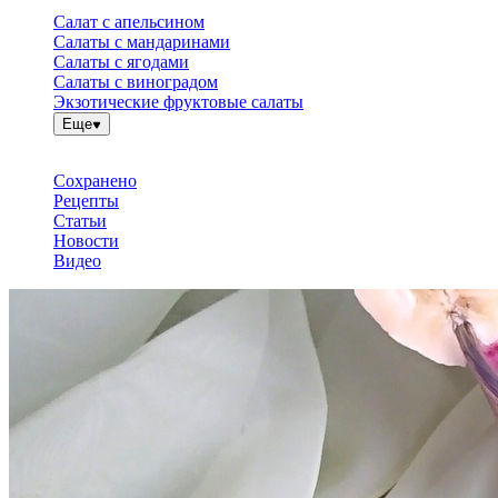
Салат с апельсином
Салаты с мандаринами
Салаты с ягодами
Салаты с виноградом
Экзотические фруктовые салаты
Еще
Сохранено
Рецепты
Статьи
Новости
Видео