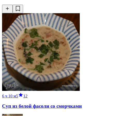
6 ч
10 м
5
12
Суп из белой фасоли со сморчками