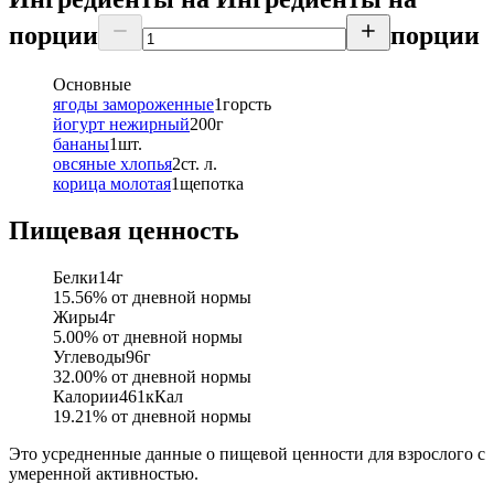
порции
порции
Основные
ягоды замороженные
1
горсть
йогурт нежирный
200
г
бананы
1
шт.
овсяные хлопья
2
ст. л.
корица молотая
1
щепотка
Пищевая ценность
Белки
14
г
15.56
% от дневной нормы
Жиры
4
г
5.00
% от дневной нормы
Углеводы
96
г
32.00
% от дневной нормы
Калории
461
кКал
19.21
% от дневной нормы
Это усредненные данные о пищевой ценности для взрослого с
умеренной активностью.