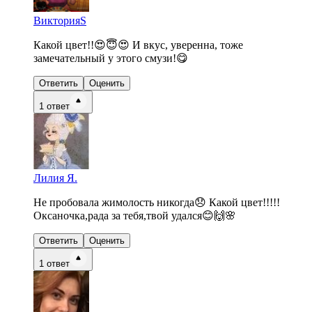
ВикторияS
Какой цвет!!😍😇😍 И вкус, уверенна, тоже
замечательный у этого смузи!😋
Ответить
Оценить
1
ответ
Лилия Я.
Не пробовала жимолость никогда😞 Какой цвет!!!!!
Оксаночка,рада за тебя,твой удался😊🙌🌸
Ответить
Оценить
1
ответ