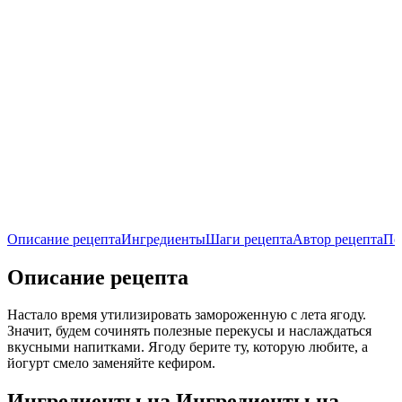
Описание рецепта
Ингредиенты
Шаги рецепта
Автор рецепта
По
Описание рецепта
Настало время утилизировать замороженную с лета ягоду.
Значит, будем сочинять полезные перекусы и наслаждаться
вкусными напитками. Ягоду берите ту, которую любите, а
йогурт смело заменяйте кефиром.
Ингредиенты на
Ингредиенты
на