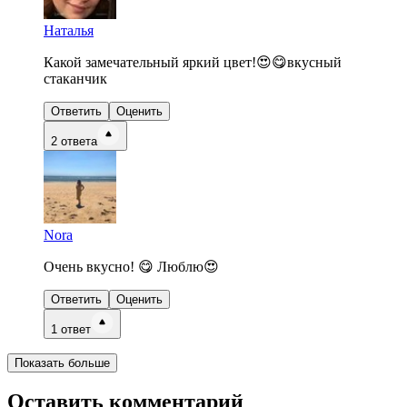
Наталья
Какой замечательный яркий цвет!😍😋вкусный
стаканчик
Ответить
Оценить
2
ответа
Nora
Очень вкусно! 😋 Люблю😍
Ответить
Оценить
1
ответ
Показать больше
Оставить комментарий