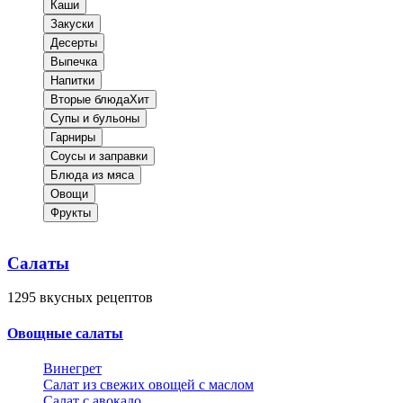
Каши
Закуски
Десерты
Выпечка
Напитки
Вторые блюда
Хит
Супы и бульоны
Гарниры
Соусы и заправки
Блюда из мяса
Овощи
Фрукты
Салаты
1295
вкусных рецептов
Овощные салаты
Винегрет
Салат из свежих овощей с маслом
Салат с авокадо