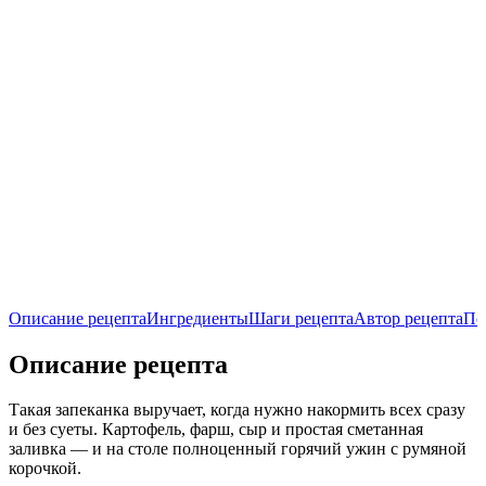
Описание рецепта
Ингредиенты
Шаги рецепта
Автор рецепта
По
Описание рецепта
Такая запеканка выручает, когда нужно накормить всех сразу
и без суеты. Картофель, фарш, сыр и простая сметанная
заливка — и на столе полноценный горячий ужин с румяной
корочкой.