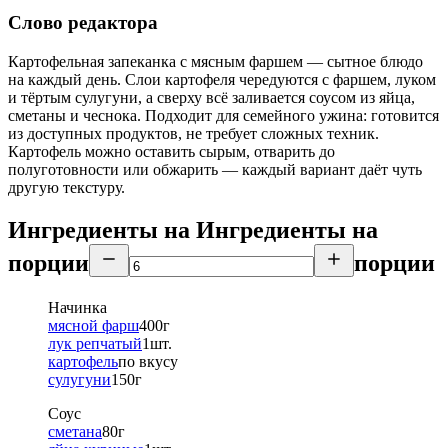
Слово редактора
Картофельная запеканка с мясным фаршем — сытное блюдо
на каждый день. Слои картофеля чередуются с фаршем, луком
и тёртым сулугуни, а сверху всё заливается соусом из яйца,
сметаны и чеснока. Подходит для семейного ужина: готовится
из доступных продуктов, не требует сложных техник.
Картофель можно оставить сырым, отварить до
полуготовности или обжарить — каждый вариант даёт чуть
другую текстуру.
Ингредиенты на
Ингредиенты
на
порции
порции
Начинка
мясной фарш
400
г
лук репчатый
1
шт.
картофель
по вкусу
сулугуни
150
г
Соус
сметана
80
г