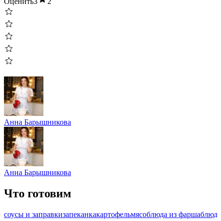
Оценить
3
2
Анна Барышникова
Анна Барышникова
Что готовим
соусы и заправки
запеканка
картофель
мясо
блюда из фарша
блюда