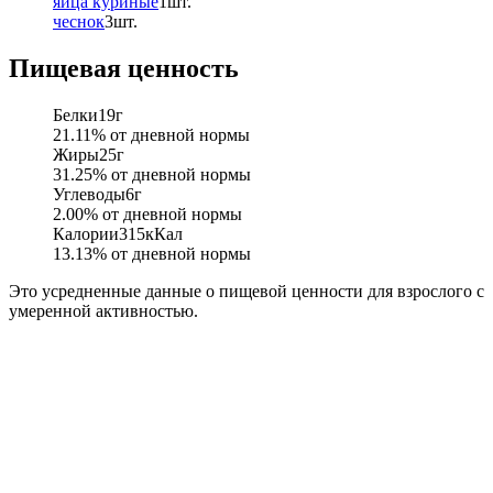
яйца куриные
1
шт.
чеснок
3
шт.
Пищевая ценность
Белки
19
г
21.11
% от дневной нормы
Жиры
25
г
31.25
% от дневной нормы
Углеводы
6
г
2.00
% от дневной нормы
Калории
315
кКал
13.13
% от дневной нормы
Это усредненные данные о пищевой ценности для взрослого с
умеренной активностью.