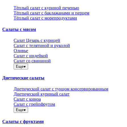
Тёплый салат с куриной печенью
Тёплый салат с баклажанами и перцем
Тёплый салат с морепродуктами
Салаты с мясом
Салат Цезарь с курицей
Салат с телятиной и руколой
Оливье
Салат с индейкой
Салат со свининой
Еще
Диетические салаты
Диетический салат с тунцом консервированным
Диетический куриный салат
Салат с киноа
Салат с грейпфрутом
Еще
Салаты с фруктами