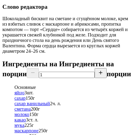
Слово редактора
Шоколадный бисквит на сметане и сгущённом молоке, крем
из взбитых сливок с маскарпоне и абрикосами, пропитка
компотом — торт «Сердце» собирается из четырёх коржей и
украшается свежей клубникой под желе. Подходит для
праздничного стола на день рождения или День святого
Валентина. Форма сердца вырезается из круглых коржей
диаметром 24–26 см.
Ингредиенты на
Ингредиенты
на
порции
порции
Основные
яйцо
3
шт.
сахар
150
г
сахар ванильный
2
ч. л.
сметана
200
г
молоко
150
г
какао
3
ст. л.
мука
225
г
маскарпоне
250
г