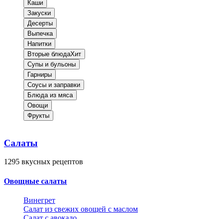
Каши
Закуски
Десерты
Выпечка
Напитки
Вторые блюда
Хит
Супы и бульоны
Гарниры
Соусы и заправки
Блюда из мяса
Овощи
Фрукты
Салаты
1295
вкусных рецептов
Овощные салаты
Винегрет
Салат из свежих овощей с маслом
Салат с авокадо