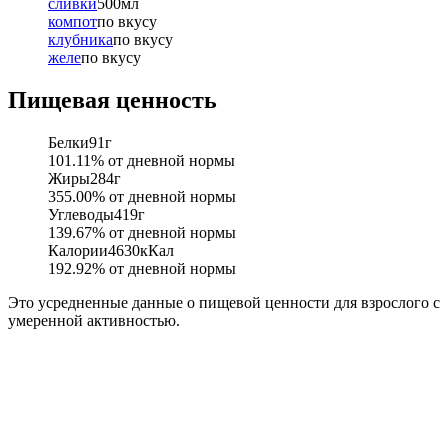
сливки
500
мл
компот
по вкусу
клубника
по вкусу
желе
по вкусу
Пищевая ценность
Белки
91
г
101.11
% от дневной нормы
Жиры
284
г
355.00
% от дневной нормы
Углеводы
419
г
139.67
% от дневной нормы
Калории
4630
кКал
192.92
% от дневной нормы
Это усредненные данные о пищевой ценности для взрослого с
умеренной активностью.