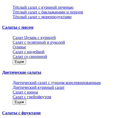
Тёплый салат с куриной печенью
Тёплый салат с баклажанами и перцем
Тёплый салат с морепродуктами
Салаты с мясом
Салат Цезарь с курицей
Салат с телятиной и руколой
Оливье
Салат с индейкой
Салат со свининой
Еще
Диетические салаты
Диетический салат с тунцом консервированным
Диетический куриный салат
Салат с киноа
Салат с грейпфрутом
Еще
Салаты с фруктами