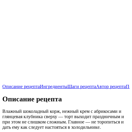
Описание рецепта
Ингредиенты
Шаги рецепта
Автор рецепта
По
Описание рецепта
Влажный шоколадный корж, нежный крем с абрикосами и
глянцевая клубника сверху — торт выходит праздничным и
при этом не слишком сложным. Главное — не торопиться и
дать ему как следует настояться в холодильнике.