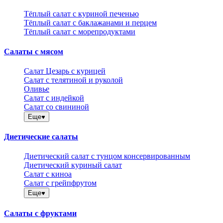
Тёплый салат с куриной печенью
Тёплый салат с баклажанами и перцем
Тёплый салат с морепродуктами
Салаты с мясом
Салат Цезарь с курицей
Салат с телятиной и руколой
Оливье
Салат с индейкой
Салат со свининой
Еще
Диетические салаты
Диетический салат с тунцом консервированным
Диетический куриный салат
Салат с киноа
Салат с грейпфрутом
Еще
Салаты с фруктами