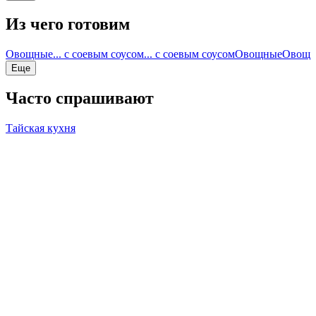
Из чего готовим
Овощные
... с соевым соусом
... с соевым соусом
Овощные
Овощн
Еще
Часто спрашивают
Тайская кухня