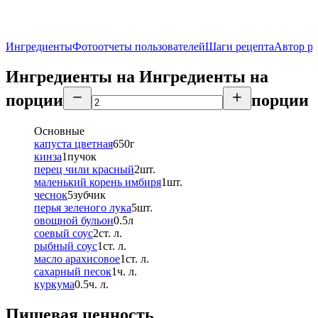
Ингредиенты
Фотоотчеты пользователей
Шаги рецепта
Автор р
Ингредиенты на
Ингредиенты
на
порции
порции
Основные
капуста цветная
650
г
кинза
1
пучок
перец чили красный
2
шт.
маленький корень имбиря
1
шт.
чеснок
5
зубчик
перья зеленого лука
5
шт.
овощной бульон
0.5
л
соевый соус
2
ст. л.
рыбный соус
1
ст. л.
масло арахисовое
1
ст. л.
сахарный песок
1
ч. л.
куркума
0.5
ч. л.
Пищевая ценность