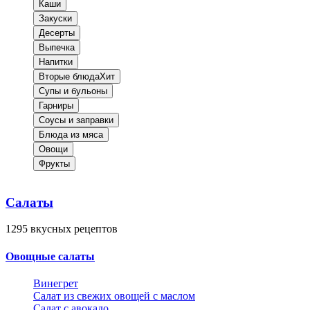
Каши
Закуски
Десерты
Выпечка
Напитки
Вторые блюда
Хит
Супы и бульоны
Гарниры
Соусы и заправки
Блюда из мяса
Овощи
Фрукты
Салаты
1295
вкусных рецептов
Овощные салаты
Винегрет
Салат из свежих овощей с маслом
Салат с авокадо