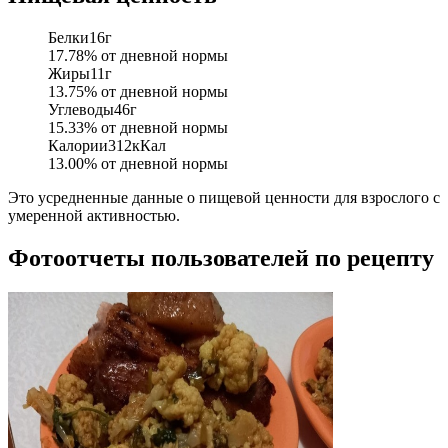
Белки
16
г
17.78
% от дневной нормы
Жиры
11
г
13.75
% от дневной нормы
Углеводы
46
г
15.33
% от дневной нормы
Калории
312
кКал
13.00
% от дневной нормы
Это усредненные данные о пищевой ценности для взрослого с
умеренной активностью.
Фотоотчеты пользователей по рецепту