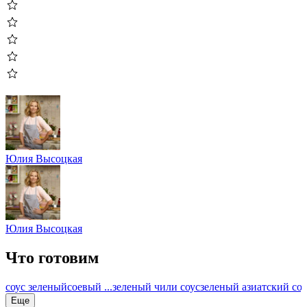
Юлия Высоцкая
Юлия Высоцкая
Что готовим
соус зеленый
соевый ...
зеленый чили соус
зеленый азиатский соу
Еще