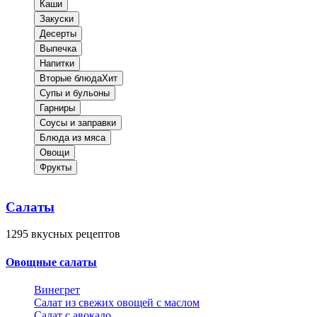
Каши
Закуски
Десерты
Выпечка
Напитки
Вторые блюда
Хит
Супы и бульоны
Гарниры
Соусы и заправки
Блюда из мяса
Овощи
Фрукты
Салаты
1295
вкусных рецептов
Овощные салаты
Винегрет
Салат из свежих овощей с маслом
Салат с авокадо