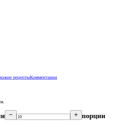
хожие рецепты
Комментарии
ым.
ии
порции