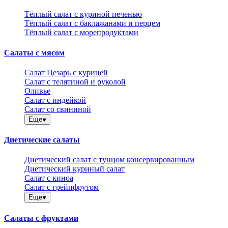
Тёплый салат с куриной печенью
Тёплый салат с баклажанами и перцем
Тёплый салат с морепродуктами
Салаты с мясом
Салат Цезарь с курицей
Салат с телятиной и руколой
Оливье
Салат с индейкой
Салат со свининой
Еще
Диетические салаты
Диетический салат с тунцом консервированным
Диетический куриный салат
Салат с киноа
Салат с грейпфрутом
Еще
Салаты с фруктами