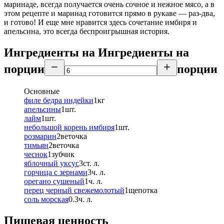
маринаде, всегда получается очень сочное и нежное мясо, а в
этом рецепте и маринад готовится прямо в рукаве — раз-два,
и готово! И еще мне нравится здесь сочетание имбиря и
апельсина, это всегда беспроигрышная история.
Ингредиенты на
Ингредиенты
на
порции
порции
Основные
филе бедра индейки
1
кг
апельсины
1
шт.
лайм
1
шт.
небольшой корень имбиря
1
шт.
розмарин
2
веточка
тимьян
2
веточка
чеснок
1
зубчик
яблочный уксус
3
ст. л.
горчица с зернами
3
ч. л.
орегано сушеный
1
ч. л.
перец черный свежемолотый
1
щепотка
соль морская
0.3
ч. л.
Пищевая ценность