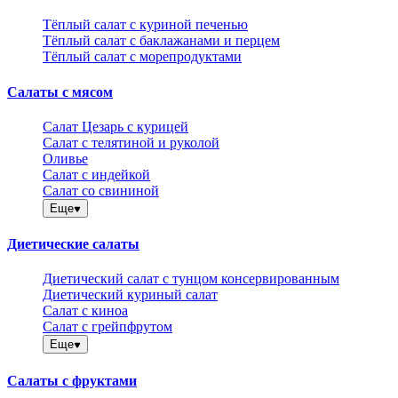
Тёплый салат с куриной печенью
Тёплый салат с баклажанами и перцем
Тёплый салат с морепродуктами
Салаты с мясом
Салат Цезарь с курицей
Салат с телятиной и руколой
Оливье
Салат с индейкой
Салат со свининой
Еще
Диетические салаты
Диетический салат с тунцом консервированным
Диетический куриный салат
Салат с киноа
Салат с грейпфрутом
Еще
Салаты с фруктами