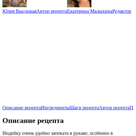
Юлия Высоцкая
Автор рецепта
Екатерина Малыхина
Редактор
Описание рецепта
Ингредиенты
Шаги рецепта
Автор рецепта
По
Описание рецепта
Индейку очень удобно запекать в рукаве, особенно в