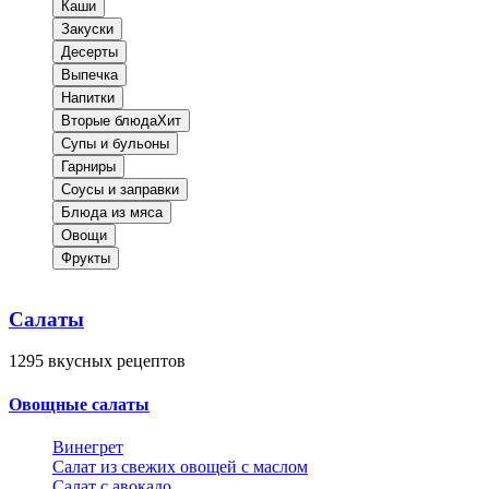
Каши
Закуски
Десерты
Выпечка
Напитки
Вторые блюда
Хит
Супы и бульоны
Гарниры
Соусы и заправки
Блюда из мяса
Овощи
Фрукты
Салаты
1295
вкусных рецептов
Овощные салаты
Винегрет
Салат из свежих овощей с маслом
Салат с авокадо