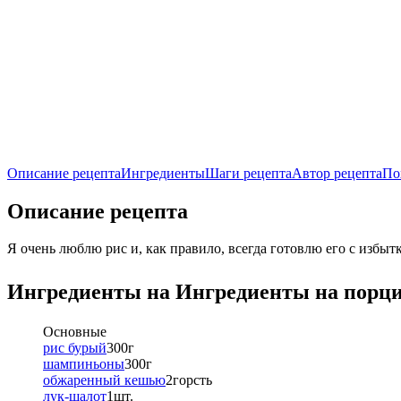
Описание рецепта
Ингредиенты
Шаги рецепта
Автор рецепта
По
Описание рецепта
Я очень люблю рис и, как правило, всегда готовлю его с избыт
Ингредиенты на
Ингредиенты
на порц
Основные
рис бурый
300
г
шампиньоны
300
г
обжаренный кешью
2
горсть
лук-шалот
1
шт.