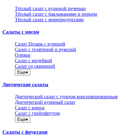
Тёплый салат с куриной печенью
Тёплый салат с баклажанами и перцем
Тёплый салат с морепродуктами
Салаты с мясом
Салат Цезарь с курицей
Салат с телятиной и руколой
Оливье
Салат с индейкой
Салат со свининой
Еще
Диетические салаты
Диетический салат с тунцом консервированным
Диетический куриный салат
Салат с киноа
Салат с грейпфрутом
Еще
Салаты с фруктами