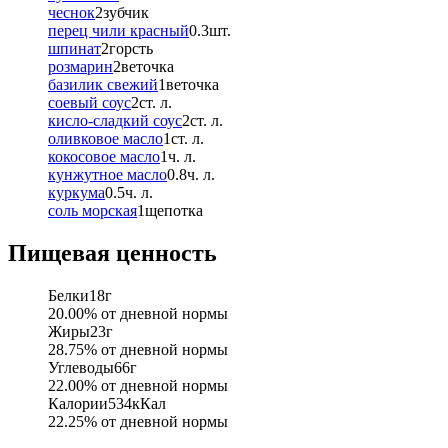
чеснок
2
зубчик
перец чили красный
0.3
шт.
шпинат
2
горсть
розмарин
2
веточка
базилик свежий
1
веточка
соевый соус
2
ст. л.
кисло-сладкий соус
2
ст. л.
оливковое масло
1
ст. л.
кокосовое масло
1
ч. л.
кунжутное масло
0.8
ч. л.
куркума
0.5
ч. л.
соль морская
1
щепотка
Пищевая ценность
Белки
18
г
20.00
% от дневной нормы
Жиры
23
г
28.75
% от дневной нормы
Углеводы
66
г
22.00
% от дневной нормы
Калории
534
кКал
22.25
% от дневной нормы