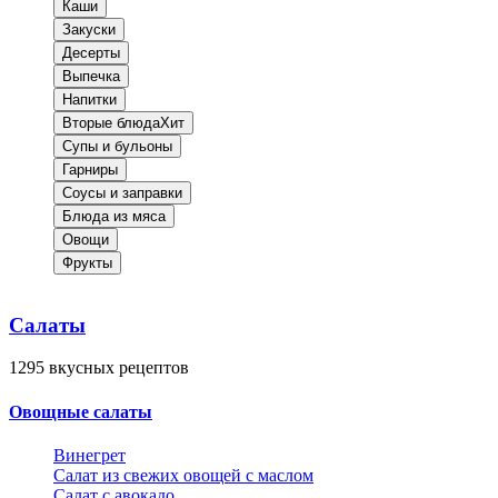
Каши
Закуски
Десерты
Выпечка
Напитки
Вторые блюда
Хит
Супы и бульоны
Гарниры
Соусы и заправки
Блюда из мяса
Овощи
Фрукты
Салаты
1295
вкусных рецептов
Овощные салаты
Винегрет
Салат из свежих овощей с маслом
Салат с авокадо