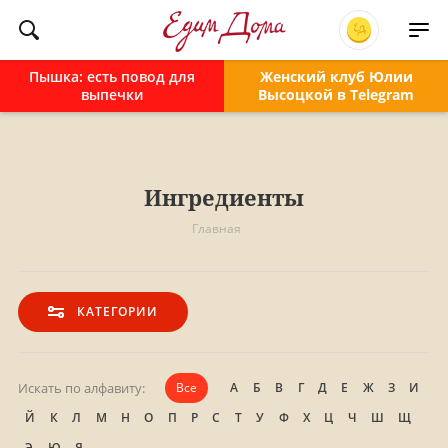
Пышка: есть повод для
Женский клуб Юлии
выпечки
Высоцкой в Telegram
Ингредиенты
Главная
КАТЕГОРИИ
Искать по алфавиту:
Все
А
Б
В
Г
Д
Е
Ж
З
И
Й
К
Л
М
Н
О
П
Р
С
Т
У
Ф
Х
Ц
Ч
Ш
Щ
Э
Ю
Я