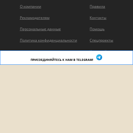
О компании
Правила
Рекламодателям
Контакты
Персональные данные
Помощь
Политика конфиденциальности
Спецпроекты
Карта сайта
ПРИСОЕДИНЯЙТЕСЬ К НАМ В TELEGRAM!
Вконтакте
Viber
Одноклассники
Telegram
Pinterest
Дзен
YouTube
Rutube