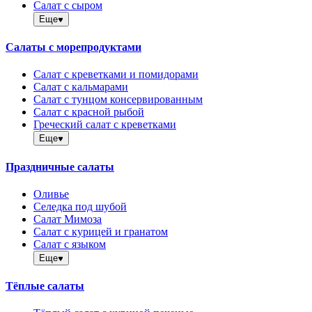
Салат с сыром
Еще
Салаты с морепродуктами
Салат с креветками и помидорами
Салат с кальмарами
Салат с тунцом консервированным
Салат с красной рыбой
Греческий салат с креветками
Еще
Праздничные салаты
Оливье
Селедка под шубой
Салат Мимоза
Салат с курицей и гранатом
Салат с языком
Еще
Тёплые салаты