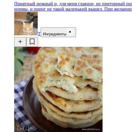
Приятный нежный и, для меня главное, не приторный пир
нормы, и пирог не такой маленький вышел. При желани
Т
Ингредиенты