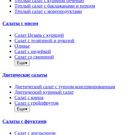
Тёплый салат с куриной печенью
Тёплый салат с баклажанами и перцем
Тёплый салат с морепродуктами
Салаты с мясом
Салат Цезарь с курицей
Салат с телятиной и руколой
Оливье
Салат с индейкой
Салат со свининой
Еще
Диетические салаты
Диетический салат с тунцом консервированным
Диетический куриный салат
Салат с киноа
Салат с грейпфрутом
Еще
Салаты с фруктами
Салат с апельсином