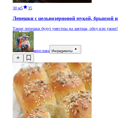
30 м
5
35
Лепешки с цельнозерновой мукой, брынзой 
Такие лепешки будут уместны на завтрак, обед или ужин!
ярослава
Ингредиенты