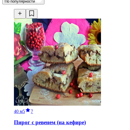
По популярности
40 м
5
7
Пирог с ревенем (на кефире)