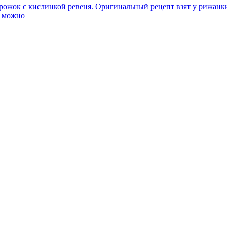
ожок с кислинкой ревеня. Оригинальный рецепт взят у рижанки
и можно