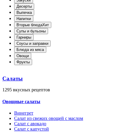
Закуски
Десерты
Выпечка
Напитки
Вторые блюда
Хит
Супы и бульоны
Гарниры
Соусы и заправки
Блюда из мяса
Овощи
Фрукты
Салаты
1295
вкусных рецептов
Овощные салаты
Винегрет
Салат из свежих овощей с маслом
Салат с авокадо
Салат с капустой