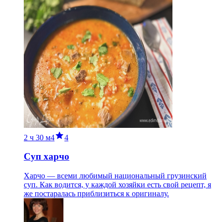
2 ч
30 м
4
4
Суп харчо
Харчо — всеми любимый национальный грузинский
суп. Как водится, у каждой хозяйки есть свой рецепт, я
же постаралась приблизиться к оригиналу.