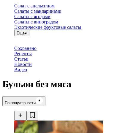
Салат с апельсином
Салаты с мандаринами
Салаты с ягодами
Салаты с виноградом
Экзотические фруктовые салаты
Еще
Сохранено
Рецепты
Статьи
Новости
Видео
Бульон без мяса
Время готовки
По популярности
Ингредиенты
Калорийность
Рецепты