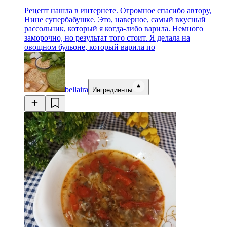
Рецепт нашла в интернете. Огромное спасибо автору,
Нине супербабушке. Это, наверное, самый вкусный
рассольник, который я когда-либо варила. Немного
заморочно, но результат того стоит. Я делала на
овощном бульоне, который варила по
bellaira
Ингредиенты