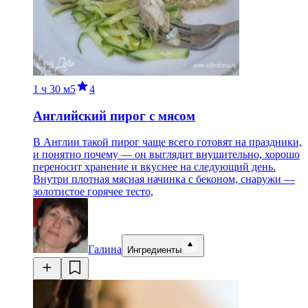
1 ч
30 м
5
4
Английский пирог с мясом
В Англии такой пирог чаще всего готовят на праздники,
и понятно почему — он выглядит внушительно, хорошо
переносит хранение и вкуснее на следующий день.
Внутри плотная мясная начинка с беконом, снаружи —
золотистое горячее тесто,
Галина
Ингредиенты