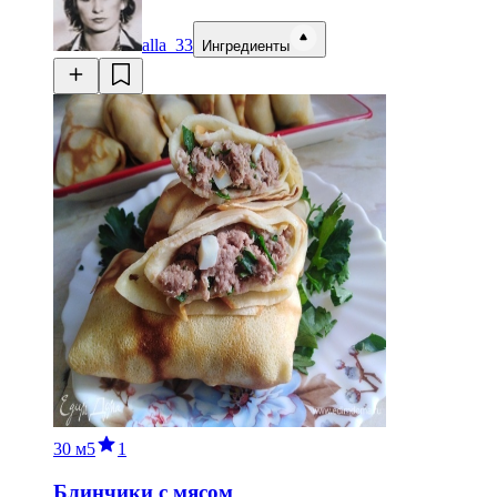
alla_33
Ингредиенты
30 м
5
1
Блинчики с мясом