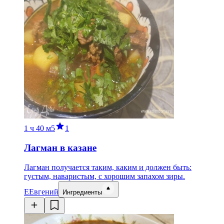
1 ч
40 м
5
1
Лагман в казане
Лагман получается таким, каким и должен быть:
густым, наваристым, с хорошим запахом зиры.
Е
Евгений
Ингредиенты