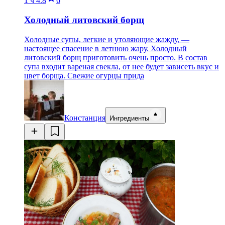
1 ч
4.8
6
Холодный литовский борщ
Холодные супы, легкие и утоляющие жажду, —
настоящее спасение в летнюю жару. Холодный
литовский борщ приготовить очень просто. В состав
супа входит вареная свекла, от нее будет зависеть вкус и
цвет борща. Свежие огурцы прида
Констанция
Ингредиенты