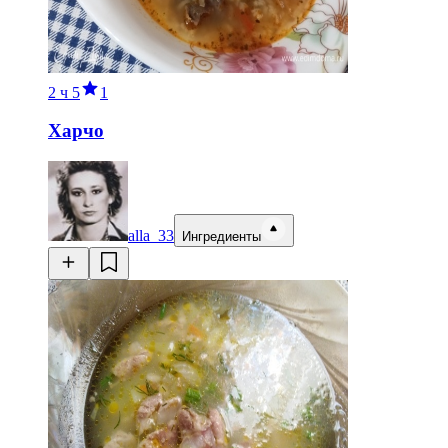
2 ч
5
1
Харчо
alla_33
Ингредиенты