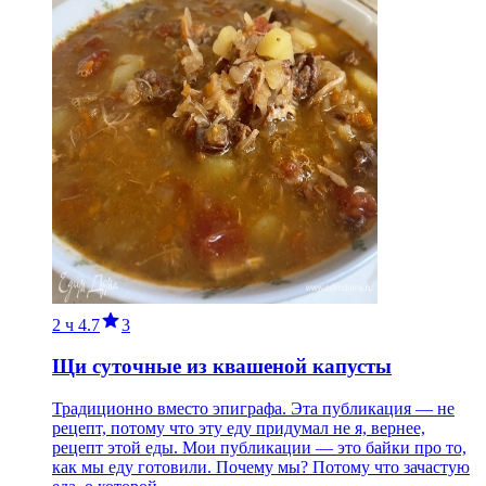
2 ч
4.7
3
Щи суточные из квашеной капусты
Традиционно вместо эпиграфа. Эта публикация — не
рецепт, потому что эту еду придумал не я, вернее,
рецепт этой еды. Мои публикации — это байки про то,
как мы еду готовили. Почему мы? Потому что зачастую