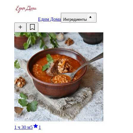
Едим Дома
Ингредиенты
1 ч
30 м
5
1