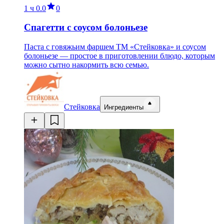
1 ч
0.0
0
Спагетти с соусом болоньезе
Паста с говяжьим фаршем ТМ «Стейковка» и соусом
болоньезе — простое в приготовлении блюдо, которым
можно сытно накормить всю семью.
Стейковка
Ингредиенты