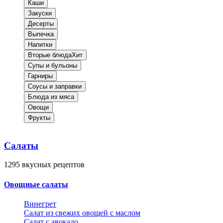
Каши
Закуски
Десерты
Выпечка
Напитки
Вторые блюда
Хит
Супы и бульоны
Гарниры
Соусы и заправки
Блюда из мяса
Овощи
Фрукты
Салаты
1295
вкусных рецептов
Овощные салаты
Винегрет
Салат из свежих овощей с маслом
Салат с авокадо