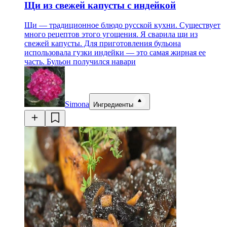
Щи из свежей капусты с индейкой
Щи — традиционное блюдо русской кухни. Существует
много рецептов этого угощения. Я сварила щи из
свежей капусты. Для приготовления бульона
использовала гузки индейки — это самая жирная ее
часть. Бульон получился навари
Simona
Ингредиенты