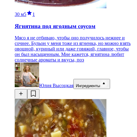
30 м
5
1
Ягнятина под ягодным соусом
Мясо я не отбиваю, чтобы оно получилось нежнее и
сочнее. Бульон у меня тоже из ягненка, но можно взять
овощной, куриный или даже говяжий, главное, чтобы
он был насыщенным. Мне кажется, ягнятина любит
солнечные ароматы и вкусы, поэ
Юлия Высоцкая
Ингредиенты