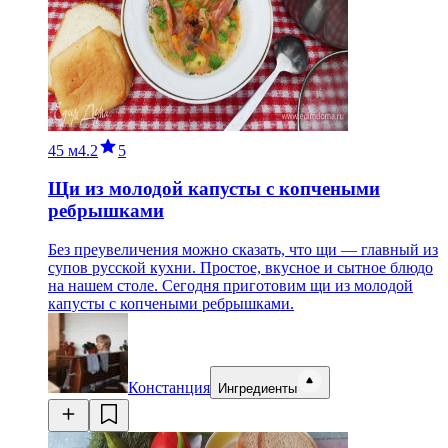
45 м
4.2
5
Щи из молодой капусты с копчеными
ребрышками
Без преувеличения можно сказать, что щи — главный из
супов русской кухни. Простое, вкусное и сытное блюдо
на нашем столе. Сегодня приготовим щи из молодой
капусты с копчеными ребрышками.
Констанция
Ингредиенты