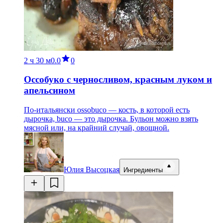
2 ч
30 м
0.0
0
Оссобуко с черносливом, красным луком и
апельсином
По-итальянски ossobuco — кость, в которой есть
дырочка, buco — это дырочка. Бульон можно взять
мясной или, на крайний случай, овощной.
Юлия Высоцкая
Ингредиенты