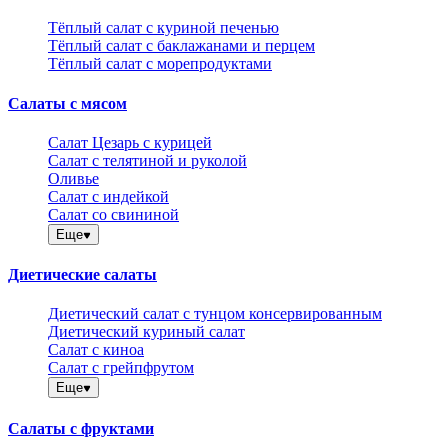
Тёплый салат с куриной печенью
Тёплый салат с баклажанами и перцем
Тёплый салат с морепродуктами
Салаты с мясом
Салат Цезарь с курицей
Салат с телятиной и руколой
Оливье
Салат с индейкой
Салат со свининой
Еще
Диетические салаты
Диетический салат с тунцом консервированным
Диетический куриный салат
Салат с киноа
Салат с грейпфрутом
Еще
Салаты с фруктами