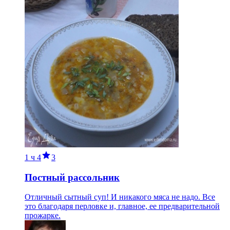
1 ч
4
3
Постный рассольник
Отличный сытный суп! И никакого мяса не надо. Все
это благодаря перловке и, главное, ее предварительной
прожарке.