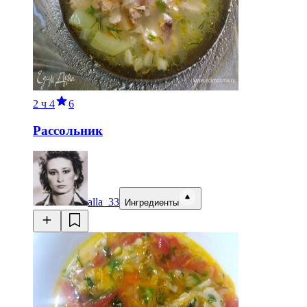
2 ч
4
6
Рассольник
alla_33
Ингредиенты