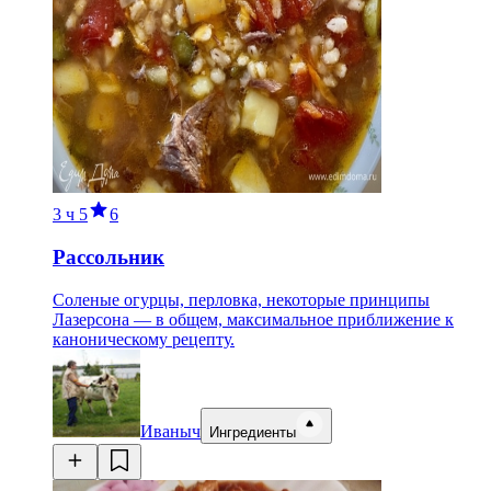
3 ч
5
6
Рассольник
Соленые огурцы, перловка, некоторые принципы
Лазерсона — в общем, максимальное приближение к
каноническому рецепту.
Иваныч
Ингредиенты