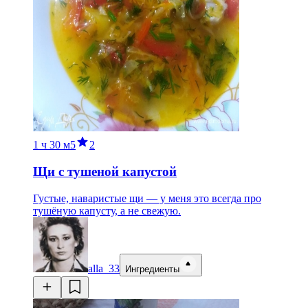
1 ч
30 м
5
2
Щи с тушеной капустой
Густые, наваристые щи — у меня это всегда про
тушёную капусту, а не свежую.
alla_33
Ингредиенты