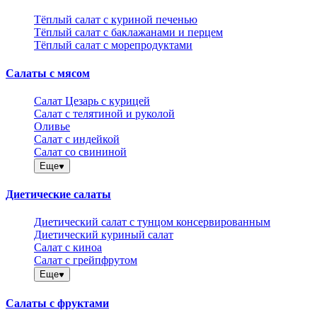
Тёплый салат с куриной печенью
Тёплый салат с баклажанами и перцем
Тёплый салат с морепродуктами
Салаты с мясом
Салат Цезарь с курицей
Салат с телятиной и руколой
Оливье
Салат с индейкой
Салат со свининой
Еще
Диетические салаты
Диетический салат с тунцом консервированным
Диетический куриный салат
Салат с киноа
Салат с грейпфрутом
Еще
Салаты с фруктами