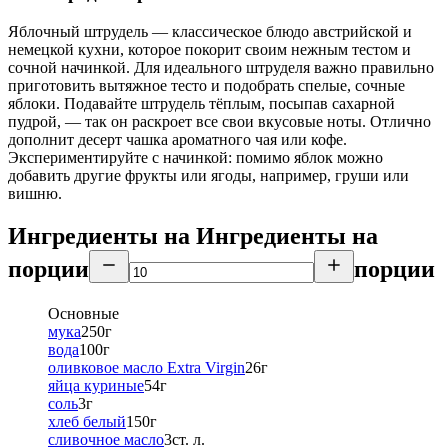
Яблочный штрудель — классическое блюдо австрийской и
немецкой кухни, которое покорит своим нежным тестом и
сочной начинкой. Для идеального штруделя важно правильно
приготовить вытяжное тесто и подобрать спелые, сочные
яблоки. Подавайте штрудель тёплым, посыпав сахарной
пудрой, — так он раскроет все свои вкусовые ноты. Отлично
дополнит десерт чашка ароматного чая или кофе.
Экспериментируйте с начинкой: помимо яблок можно
добавить другие фрукты или ягоды, например, груши или
вишню.
Ингредиенты на
Ингредиенты
на
порции
порции
Основные
мука
250
г
вода
100
г
оливковое масло Extra Virgin
26
г
яйца куриные
54
г
соль
3
г
хлеб белый
150
г
сливочное масло
3
ст. л.