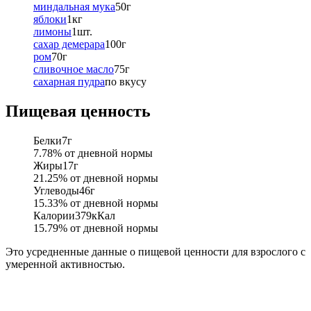
миндальная мука
50
г
яблоки
1
кг
лимоны
1
шт.
сахар демерара
100
г
ром
70
г
сливочное масло
75
г
сахарная пудра
по вкусу
Пищевая ценность
Белки
7
г
7.78
% от дневной нормы
Жиры
17
г
21.25
% от дневной нормы
Углеводы
46
г
15.33
% от дневной нормы
Калории
379
кКал
15.79
% от дневной нормы
Это усредненные данные о пищевой ценности для взрослого с
умеренной активностью.