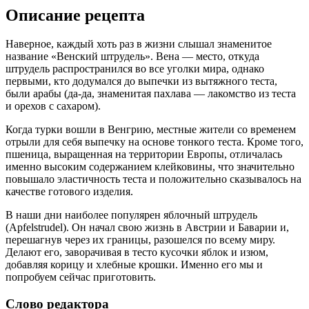
Описание рецепта
Наверное, каждый хоть раз в жизни слышал знаменитое
название «Венский штрудель». Вена — место, откуда
штрудель распространился во все уголки мира, однако
первыми, кто додумался до выпечки из вытяжного теста,
были арабы (да-да, знаменитая пахлава — лакомство из теста
и орехов с сахаром).
Когда турки вошли в Венгрию, местные жители со временем
отрыли для себя выпечку на основе тонкого теста. Кроме того,
пшеница, выращенная на территории Европы, отличалась
именно высоким содержанием клейковины, что значительно
повышало эластичность теста и положительно сказывалось на
качестве готового изделия.
В наши дни наиболее популярен яблочный штрудель
(Apfelstrudel). Он начал свою жизнь в Австрии и Баварии и,
перешагнув через их границы, разошелся по всему миру.
Делают его, заворачивая в тесто кусочки яблок и изюм,
добавляя корицу и хлебные крошки. Именно его мы и
попробуем сейчас приготовить.
Слово редактора