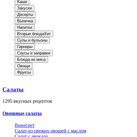
Каши
Закуски
Десерты
Выпечка
Напитки
Вторые блюда
Хит
Супы и бульоны
Гарниры
Соусы и заправки
Блюда из мяса
Овощи
Фрукты
Салаты
1295
вкусных рецептов
Овощные салаты
Винегрет
Салат из свежих овощей с маслом
Салат с авокадо