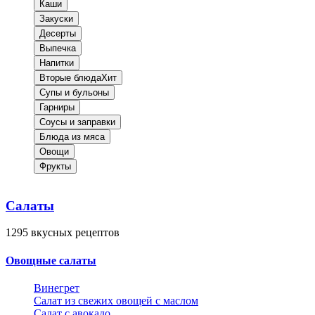
Каши
Закуски
Десерты
Выпечка
Напитки
Вторые блюда
Хит
Супы и бульоны
Гарниры
Соусы и заправки
Блюда из мяса
Овощи
Фрукты
Салаты
1295
вкусных рецептов
Овощные салаты
Винегрет
Салат из свежих овощей с маслом
Салат с авокадо