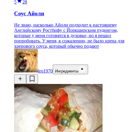
5
28
Соус Айоли
Не знаю, насколько Айоли подходит к настоящему
Английскому Ростбифу с Йоркширским пудингом,
которые у меня готовятся в духовке, но я решил
попробовать. У меня, к сожалению, не было хрена для
хренового соуса, который обычно подают
leo1970
Ингредиенты