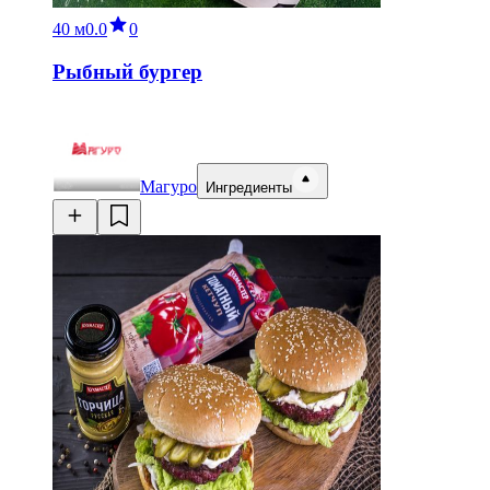
40 м
0.0
0
Рыбный бургер
Магуро
Ингредиенты