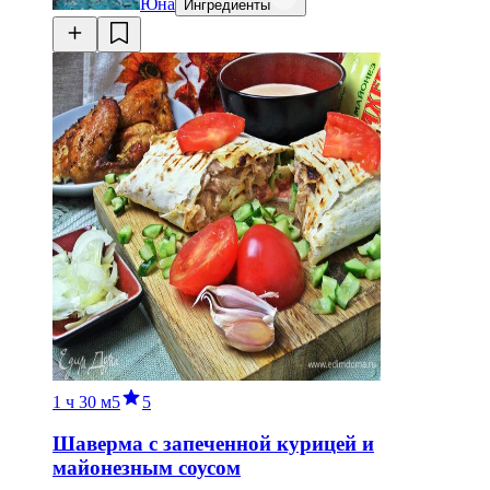
Юна
Ингредиенты
1 ч
30 м
5
5
Шаверма с запеченной курицей и
майонезным соусом