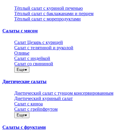
Тёплый салат с куриной печенью
Тёплый салат с баклажанами и перцем
Тёплый салат с морепродуктами
Салаты с мясом
Салат Цезарь с курицей
Салат с телятиной и руколой
Оливье
Салат с индейкой
Салат со свининой
Еще
Диетические салаты
Диетический салат с тунцом консервированным
Диетический куриный салат
Салат с киноа
Салат с грейпфрутом
Еще
Салаты с фруктами