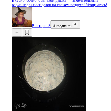
Вкусно, сочно, с запахом дымка — замечательный
вариант для посиделок на свежем воздухе! Угощайтесь!
ВикторияS
Ингредиенты