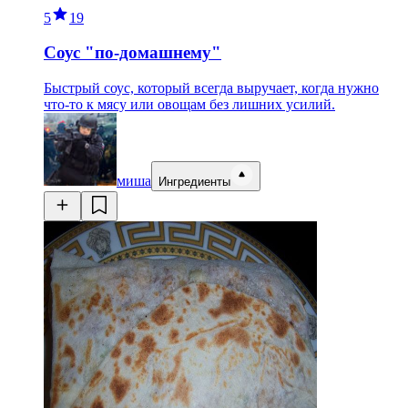
5
19
Соус "по-домашнему"
Быстрый соус, который всегда выручает, когда нужно
что-то к мясу или овощам без лишних усилий.
миша
Ингредиенты