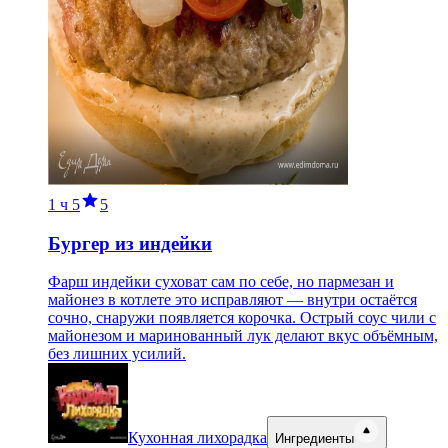
1 ч
5
5
Бургер из индейки
Фарш индейки суховат сам по себе, но пармезан и
майонез в котлете это исправляют — внутри остаётся
сочно, снаружи появляется корочка. Острый соус чили с
майонезом и маринованный лук делают вкус объёмным,
без лишних усилий.
Кухонная лихорадка
Ингредиенты