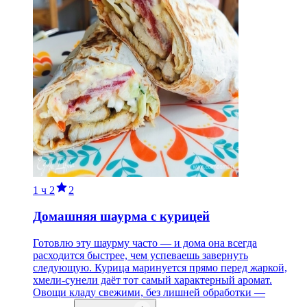
1 ч
2
2
Домашняя шаурма с курицей
Готовлю эту шаурму часто — и дома она всегда
расходится быстрее, чем успеваешь завернуть
следующую. Курица маринуется прямо перед жаркой,
хмели-сунели даёт тот самый характерный аромат.
Овощи кладу свежими, без лишней обработки —