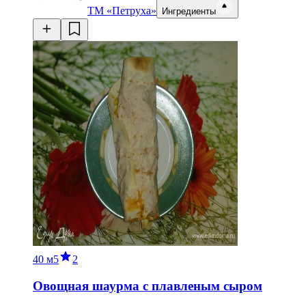
ТМ «Петруха»
Ингредиенты
40 м
5
2
Овощная шаурма с плавленым сыром