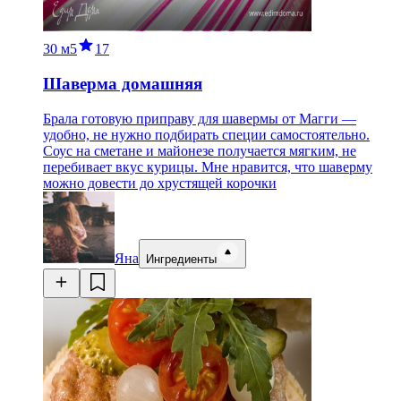
30 м
5
17
Шаверма домашняя
Брала готовую приправу для шавермы от Магги —
удобно, не нужно подбирать специи самостоятельно.
Соус на сметане и майонезе получается мягким, не
перебивает вкус курицы. Мне нравится, что шаверму
можно довести до хрустящей корочки
Яна
Ингредиенты