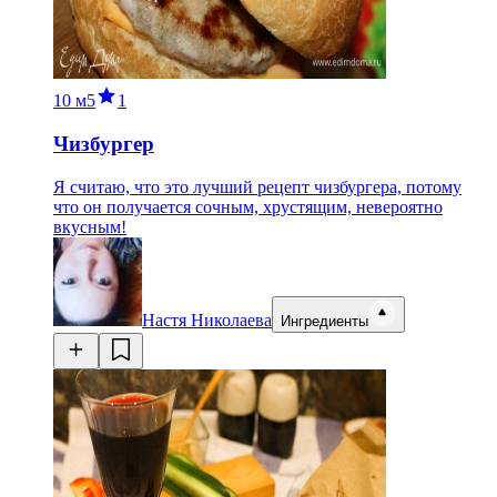
10 м
5
1
Чизбургер
Я считаю, что это лучший рецепт чизбургера, потому
что он получается сочным, хрустящим, невероятно
вкусным!
Настя Николаева
Ингредиенты