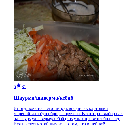
5
31
Шаурма/шаверма/кебаб
Иногда хочется чего-нибудь вредного: картошки
жареной или бутерброда горячего. В этот раз выбор пал
на шаурму/шаверму/кебаб (кому как нравится больше).
Вся прелесть этой шаурмы в том, что в ней всё