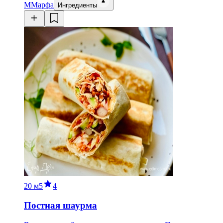
М
Марфа
Ингредиенты
20 м
5
4
Постная шаурма