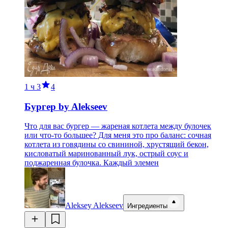
1 ч
3
4
Бургер by Alekseev
Что для вас бургер — жареная котлета между булочек
или что-то большее? Для меня это про баланс: сочная
котлета из говядины со свининой, хрустящий бекон,
кисловатый маринованный лук, острый соус и
поджаренная булочка. Каждый элемен
Aleksey Alekseev
Ингредиенты