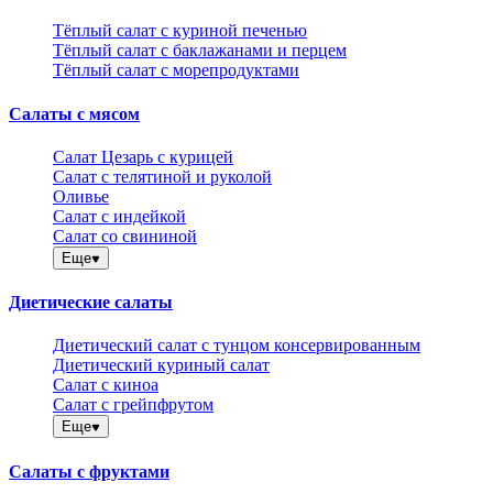
Тёплый салат с куриной печенью
Тёплый салат с баклажанами и перцем
Тёплый салат с морепродуктами
Салаты с мясом
Салат Цезарь с курицей
Салат с телятиной и руколой
Оливье
Салат с индейкой
Салат со свининой
Еще
Диетические салаты
Диетический салат с тунцом консервированным
Диетический куриный салат
Салат с киноа
Салат с грейпфрутом
Еще
Салаты с фруктами