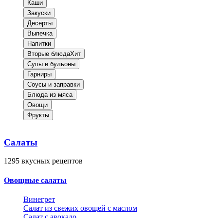
Каши
Закуски
Десерты
Выпечка
Напитки
Вторые блюда
Хит
Супы и бульоны
Гарниры
Соусы и заправки
Блюда из мяса
Овощи
Фрукты
Салаты
1295
вкусных рецептов
Овощные салаты
Винегрет
Салат из свежих овощей с маслом
Салат с авокадо