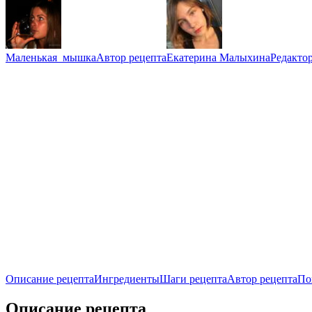
Маленькая_мышка
Автор рецепта
Екатерина Малыхина
Редакто
Описание рецепта
Ингредиенты
Шаги рецепта
Автор рецепта
По
Описание рецепта