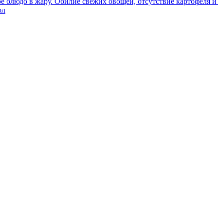
е блюдо в жару. Обилие свежих овощей, отсутствие картофеля и 
ол