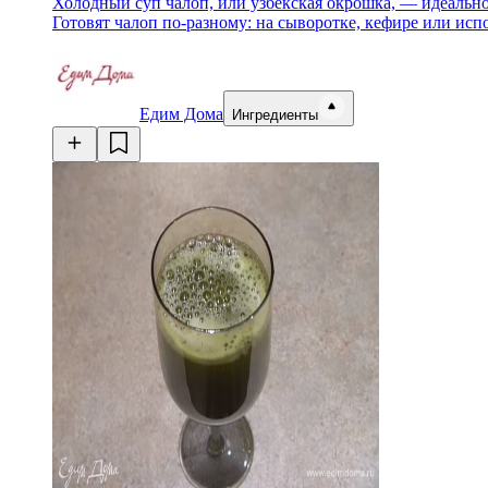
Холодный суп чалоп, или узбекская окрошка, — идеально
Готовят чалоп по-разному: на сыворотке, кефире или исп
Едим Дома
Ингредиенты