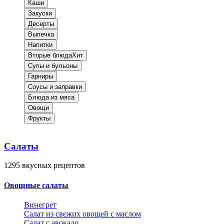
Каши
Закуски
Десерты
Выпечка
Напитки
Вторые блюда
Хит
Супы и бульоны
Гарниры
Соусы и заправки
Блюда из мяса
Овощи
Фрукты
Салаты
1295
вкусных рецептов
Овощные салаты
Винегрет
Салат из свежих овощей с маслом
Салат с авокадо