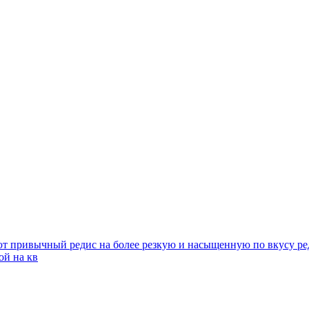
т привычный редис на более резкую и насыщенную по вкусу ре
ой на кв