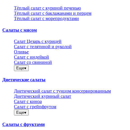
Тёплый салат с куриной печенью
Тёплый салат с баклажанами и перцем
Тёплый салат с морепродуктами
Салаты с мясом
Салат Цезарь с курицей
Салат с телятиной и руколой
Оливье
Салат с индейкой
Салат со свининой
Еще
Диетические салаты
Диетический салат с тунцом консервированным
Диетический куриный салат
Салат с киноа
Салат с грейпфрутом
Еще
Салаты с фруктами