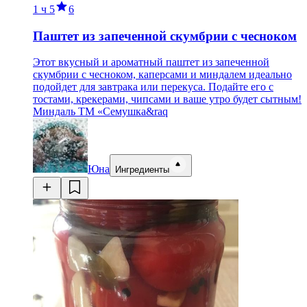
1 ч
5
6
Паштет из запеченной скумбрии с чесноком
Этот вкусный и ароматный паштет из запеченной
скумбрии с чесноком, каперсами и миндалем идеально
подойдет для завтрака или перекуса. Подайте его с
тостами, крекерами, чипсами и ваше утро будет сытным!
Миндаль ТМ «Семушка&raq
Юна
Ингредиенты