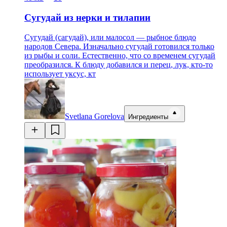
Сугудай из нерки и тилапии
Сугудай (сагудай), или малосол — рыбное блюдо
народов Севера. Изначально сугудай готовился только
из рыбы и соли. Естественно, что со временем сугудай
преобразился. К блюду добавился и перец, лук, кто-то
использует уксус, кт
Svetlana Gorelova
Ингредиенты