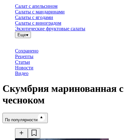
Салат с апельсином
Салаты с мандаринами
Салаты с ягодами
Салаты с виноградом
Экзотические фруктовые салаты
Еще
Сохранено
Рецепты
Статьи
Новости
Видео
Скумбрия маринованная с
чесноком
Время готовки
По популярности
Ингредиенты
Калорийность