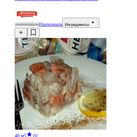
Националь
Ингредиенты
40 м
5
10