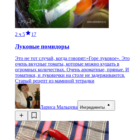
2 ч
5
17
Луковые помидоры
Это не тот случай, когда говорят:«Горе луковое». Это
очень вкусные томаты, которые можно кушать в
огромных количествах. Очень ароматные, пряные. И
томатики, и луковички на столе не задерживаются.
Старый рецепт из маминой тетрадки
Лариса Мальцева
Ингредиенты