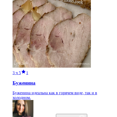
3 ч
5
1
Буженина
Буженина идеальна как в горячем виде, так и в
холодном.