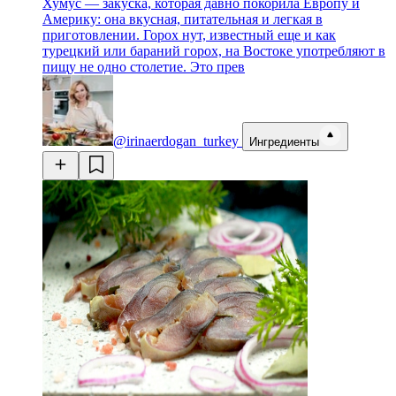
Хумус — закуска, которая давно покорила Европу и
Америку: она вкусная, питательная и легкая в
приготовлении. Горох нут, известный еще и как
турецкий или бараний горох, на Востоке употребляют в
пищу не одно столетие. Это прев
@irinaerdogan_turkey
Ингредиенты