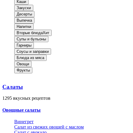
Каши
Закуски
Десерты
Выпечка
Напитки
Вторые блюда
Хит
Супы и бульоны
Гарниры
Соусы и заправки
Блюда из мяса
Овощи
Фрукты
Салаты
1295
вкусных рецептов
Овощные салаты
Винегрет
Салат из свежих овощей с маслом
Салат с авокадо