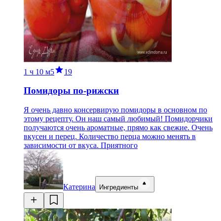
1 ч
10 м
5
19
Помидоры по-рижски
Я очень давно консервирую помидоры в основном по
этому рецепту. Он наш самый любимый! Помидорчики
получаются очень ароматные, прямо как свежие. Очень
вкусен и перец. Количество перца можно менять в
зависимости от вкуса. Приятного
Катерина
Ингредиенты