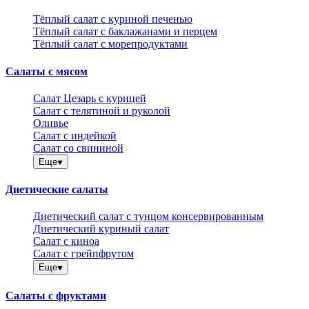
Тёплый салат с куриной печенью
Тёплый салат с баклажанами и перцем
Тёплый салат с морепродуктами
Салаты с мясом
Салат Цезарь с курицей
Салат с телятиной и руколой
Оливье
Салат с индейкой
Салат со свининой
Еще
Диетические салаты
Диетический салат с тунцом консервированным
Диетический куриный салат
Салат с киноа
Салат с грейпфрутом
Еще
Салаты с фруктами