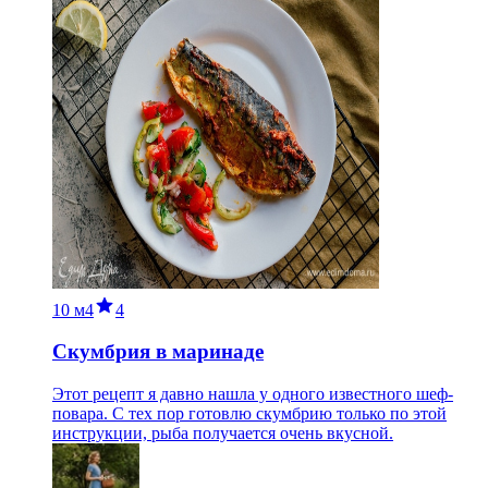
10 м
4
4
Скумбрия в маринаде
Этот рецепт я давно нашла у одного известного шеф-
повара. С тех пор готовлю скумбрию только по этой
инструкции, рыба получается очень вкусной.