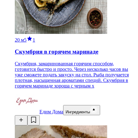
20 м
5
1
Скумбрия в горячем маринаде
Скумбрия, замаринованная горячим способом,
готовится быстро и просто. Через несколько часов вы
уже сможете подать закуску на стол. Рыба получается
плотная, насыщенная ароматами специй. Скумбрия в
горячем маринаде хороша с черным х
Едим Дома
Ингредиенты