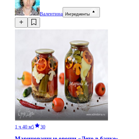
Валентина
Ингредиенты
1 ч
40 м
5
30
Маринованные овощи «Лето в банке»