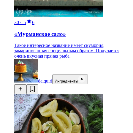
30 ч
5
6
«Мурманское сало»
Такое интересное название имеет скумбрия,
замаринованная специальным образом. Получается
очень вкусная пряная рыба.
daiquiri
Ингредиенты