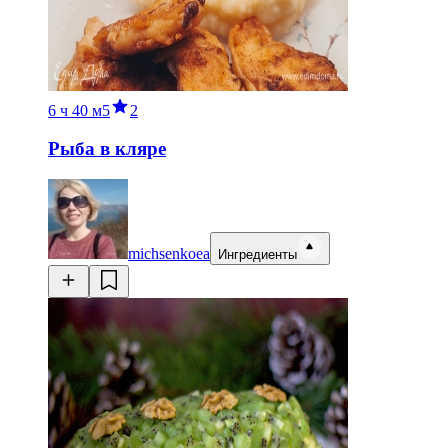
6 ч
40 м
5
2
Рыба в кляре
michsenkoea
Ингредиенты