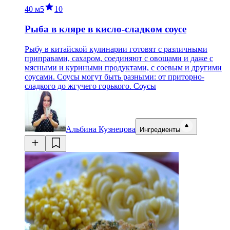
40 м
5
10
Рыба в кляре в кисло-сладком соусе
Рыбу в китайской кулинарии готовят с различными
приправами, сахаром, соединяют с овощами и даже с
мясными и куриными продуктами, с соевым и другими
соусами. Соусы могут быть разными: от приторно-
сладкого до жгучего горького. Соусы
Альбина Кузнецова
Ингредиенты