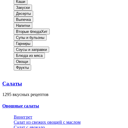
Каши
Закуски
Десерты
Выпечка
Напитки
Вторые блюда
Хит
Супы и бульоны
Гарниры
Соусы и заправки
Блюда из мяса
Овощи
Фрукты
Салаты
1295
вкусных рецептов
Овощные салаты
Винегрет
Салат из свежих овощей с маслом
Салат с авокадо