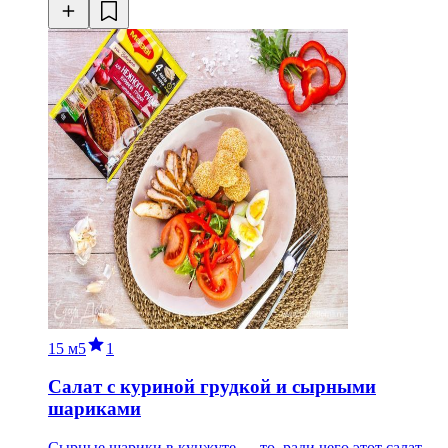
15 м
5
1
Салат с куриной грудкой и сырными
шариками
Сырные шарики в кунжуте — то, ради чего этот салат