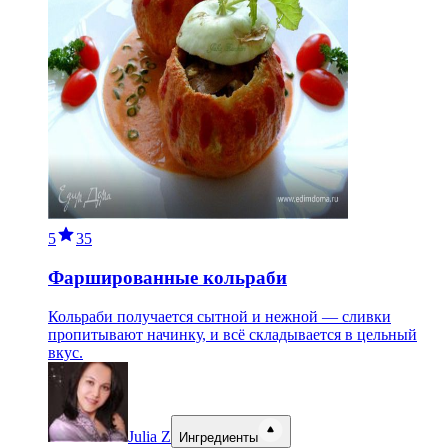
5
35
Фаршированные кольраби
Кольраби получается сытной и нежной — сливки
пропитывают начинку, и всё складывается в цельный
вкус.
Julia Z
Ингредиенты