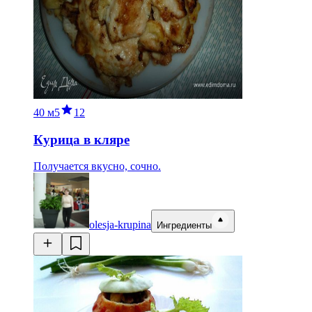
40 м
5
12
Курица в кляре
Получается вкусно, сочно.
olesja-krupina
Ингредиенты