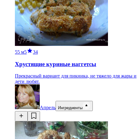
55 м
5
34
Хрустящие куриные наггетсы
Прекрасный вариант для пикника, не тяжело для жары и
дети любят.
Апрель
Ингредиенты