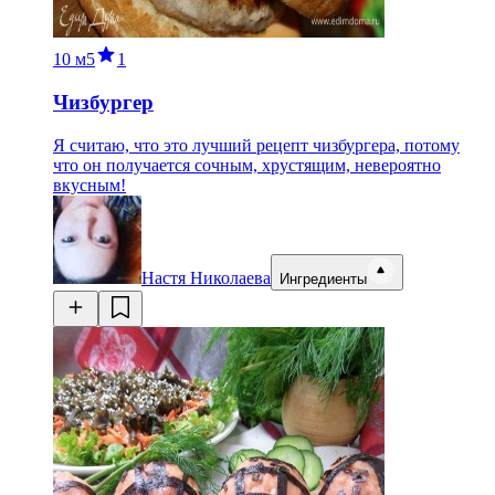
10 м
5
1
Чизбургер
Я считаю, что это лучший рецепт чизбургера, потому
что он получается сочным, хрустящим, невероятно
вкусным!
Настя Николаева
Ингредиенты