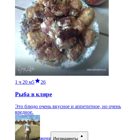
1 ч
20 м
5
26
Рыба в кляре
Это блюдо очень вкусное и аппетитное, но очень
вредное.
женя
Ингредиенты