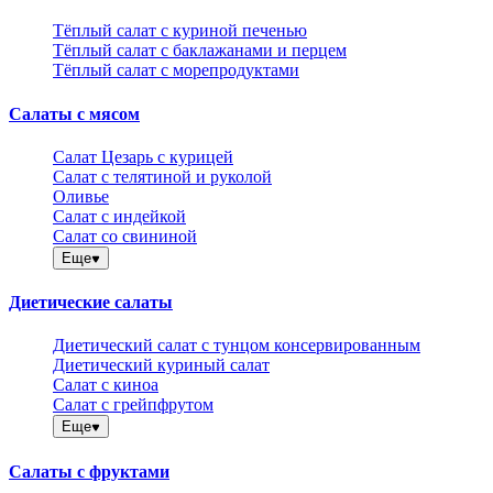
Тёплый салат с куриной печенью
Тёплый салат с баклажанами и перцем
Тёплый салат с морепродуктами
Салаты с мясом
Салат Цезарь с курицей
Салат с телятиной и руколой
Оливье
Салат с индейкой
Салат со свининой
Еще
Диетические салаты
Диетический салат с тунцом консервированным
Диетический куриный салат
Салат с киноа
Салат с грейпфрутом
Еще
Салаты с фруктами