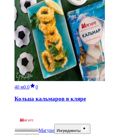
40 м
0.0
0
Кольца кальмаров в кляре
Магуро
Ингредиенты