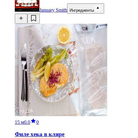
January Smith
Ингредиенты
15 м
0.0
0
Филе хека в кляре