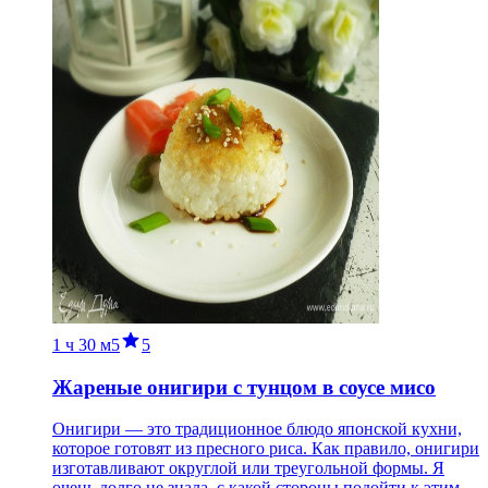
1 ч
30 м
5
5
Жареные онигири с тунцом в соусе мисо
Онигири — это традиционное блюдо японской кухни,
которое готовят из пресного риса. Как правило, онигири
изготавливают округлой или треугольной формы. Я
очень долго не знала, с какой стороны подойти к этим