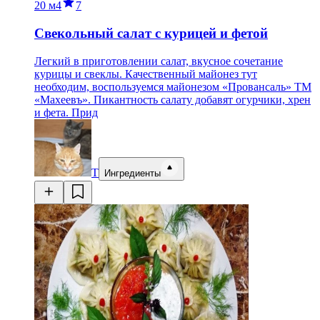
20 м
4
7
Свекольный салат с курицей и фетой
Легкий в приготовлении салат, вкусное сочетание
курицы и свеклы. Качественный майонез тут
необходим, воспользуемся майонезом «Провансаль» ТМ
«Махеевъ». Пикантность салату добавят огурчики, хрен
и фета. Прид
Т
Ингредиенты