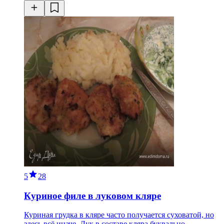
5
28
Куриное филе в луковом кляре
Куриная грудка в кляре часто получается суховатой, но
здесь всё иначе. Лук в составе кляра буквально