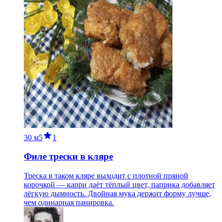
30 м
5
1
Филе трески в кляре
Треска в таком кляре выходит с плотной пряной
корочкой — карри даёт тёплый цвет, паприка добавляет
лёгкую дымность. Двойная мука держит форму лучше,
чем одинарная панировка.