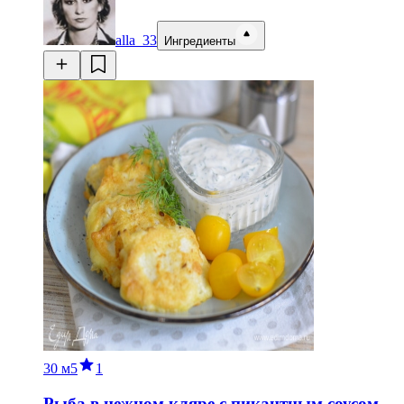
alla_33
Ингредиенты
30 м
5
1
Рыба в нежном кляре с пикантным соусом