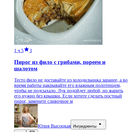
1 ч
5
3
Пирог из фило с грибами, пореем и
шалотом
Тесто фило не доставайте из холодильника заранее, а во
время работы накрывайте его влажным полотенцем,
чтобы не подсыхало. Лук подойдет любой, но жарить
его нужно без крышки. Если хотите сделать постный
пирог, замените сливочное м
Юлия Высоцкая
Ингредиенты