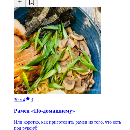
30 м
4
3
Рамен «По-домашнему»
Или коротко, как приготовить рамен из того, что есть
под рукой☝️