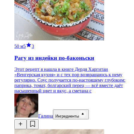
50 м
5
3
Рагу из индейки по-баконьски
Этот рецепт я нашла в книге Дердя Харгитаи
«Венгерская кухня» и с тех пор возвращаюсь к нему
регулярно. Соус получается по-настоящему глубоким:
паприка, томат, болгарский перец — всё вместе даёт
насыщенный цвет и вкус, а сметана с
Галина
Ингредиенты