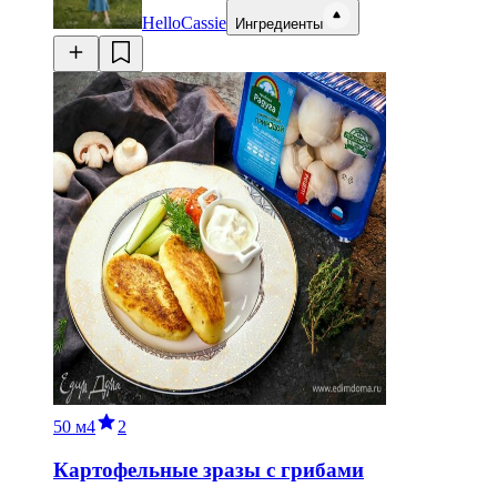
HelloCassie
Ингредиенты
50 м
4
2
Картофельные зразы с грибами