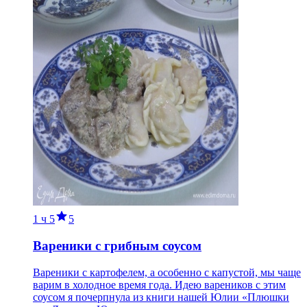
1 ч
5
5
Вареники с грибным соусом
Вареники с картофелем, а особенно с капустой, мы чаще
варим в холодное время года. Идею вареников с этим
соусом я почерпнула из книги нашей Юлии «Плюшки