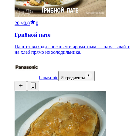
20 м
0.0
0
Грибной пате
Паштет выходит нежным и ароматным — намазывайте
на хлеб прямо из холодильника.
Panasonic
Ингредиенты