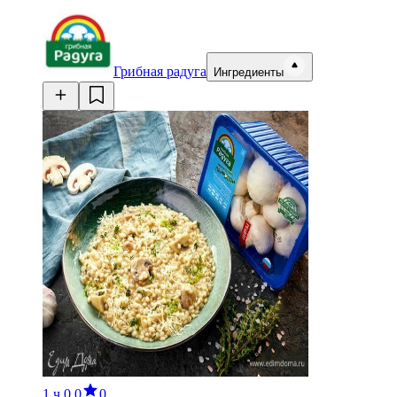
Грибная радуга
Ингредиенты
1 ч
0.0
0