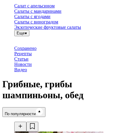
Салат с апельсином
Салаты с мандаринами
Салаты с ягодами
Салаты с виноградом
Экзотические фруктовые салаты
Еще
Сохранено
Рецепты
Статьи
Новости
Видео
Грибные, грибы
шампиньоны, обед
Время готовки
По популярности
Ингредиенты
Калорийность
Рецепты