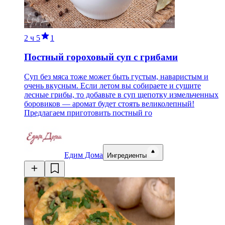
2 ч
5
1
Постный гороховый суп с грибами
Суп без мяса тоже может быть густым, наваристым и
очень вкусным. Если летом вы собираете и сушите
лесные грибы, то добавьте в суп щепотку измельченных
боровиков — аромат будет стоять великолепный!
Предлагаем приготовить постный го
Едим Дома
Ингредиенты