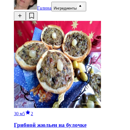
Галина
Ингредиенты
30 м
5
2
Грибной жюльен на булочке