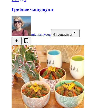
Грибное чашушули
michsenkoea
Ингредиенты