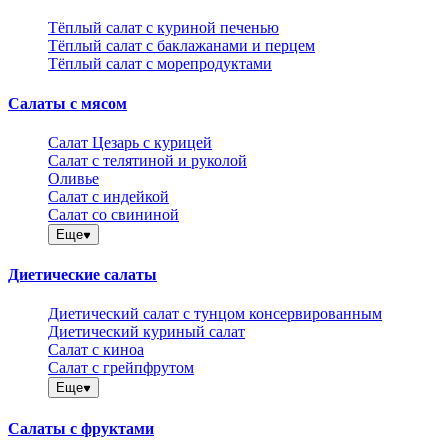
Тёплый салат с куриной печенью
Тёплый салат с баклажанами и перцем
Тёплый салат с морепродуктами
Салаты с мясом
Салат Цезарь с курицей
Салат с телятиной и руколой
Оливье
Салат с индейкой
Салат со свининой
Еще
Диетические салаты
Диетический салат с тунцом консервированным
Диетический куриный салат
Салат с киноа
Салат с грейпфрутом
Еще
Салаты с фруктами