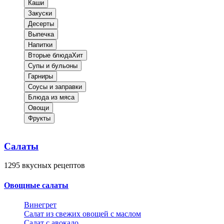
Каши
Закуски
Десерты
Выпечка
Напитки
Вторые блюда
Хит
Супы и бульоны
Гарниры
Соусы и заправки
Блюда из мяса
Овощи
Фрукты
Салаты
1295
вкусных рецептов
Овощные салаты
Винегрет
Салат из свежих овощей с маслом
Салат с авокадо