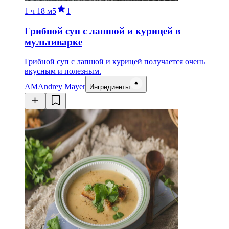
1 ч
18 м
5
1
Грибной суп с лапшой и курицей в
мультиварке
Грибной суп с лапшой и курицей получается очень
вкусным и полезным.
AM
Andrey Mayer
Ингредиенты