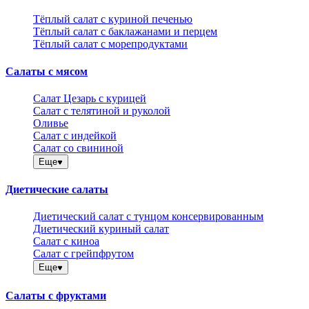
Тёплый салат с куриной печенью
Тёплый салат с баклажанами и перцем
Тёплый салат с морепродуктами
Салаты с мясом
Салат Цезарь с курицей
Салат с телятиной и руколой
Оливье
Салат с индейкой
Салат со свининой
Еще
Диетические салаты
Диетический салат с тунцом консервированным
Диетический куриный салат
Салат с киноа
Салат с грейпфрутом
Еще
Салаты с фруктами