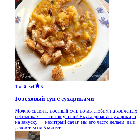
1 ч
30 м
4
5
Гороховый суп с сухариками
Можно сварить постный суп, но мы любим на копченых
ребрышках — это так уютно! Вкуса добавят сухарики, а
на закуску — нехитрый салат, мы его часто делаем, да и
делов там на 5 минут.