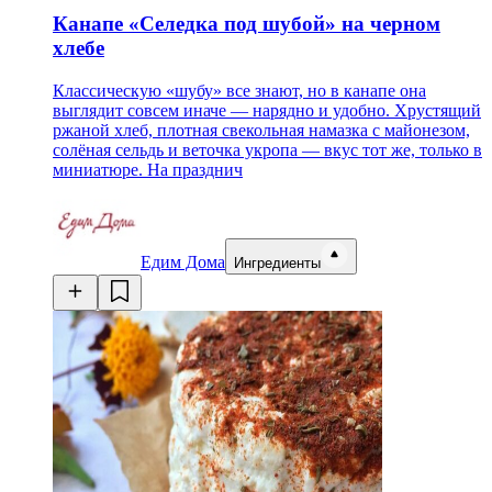
Канапе «Селедка под шубой» на черном
хлебе
Классическую «шубу» все знают, но в канапе она
выглядит совсем иначе — нарядно и удобно. Хрустящий
ржаной хлеб, плотная свекольная намазка с майонезом,
солёная сельдь и веточка укропа — вкус тот же, только в
миниатюре. На празднич
Едим Дома
Ингредиенты