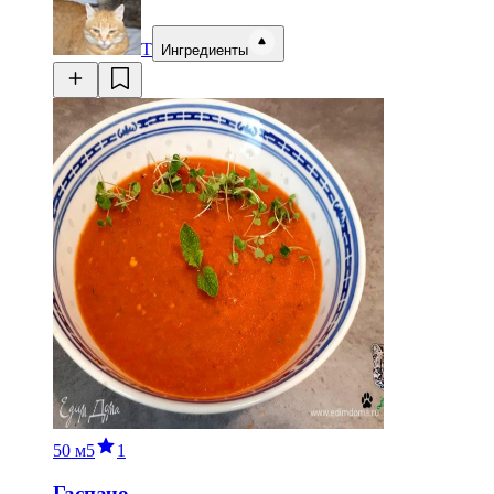
Т
Ингредиенты
50 м
5
1
Гаспачо