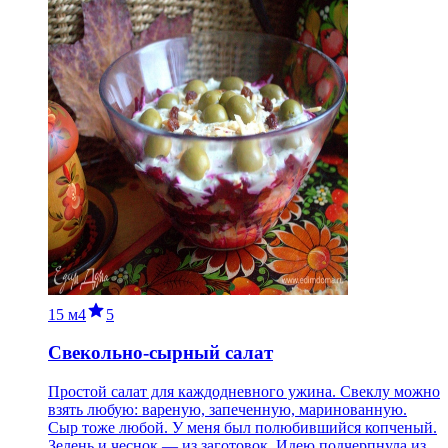
15 м
4
5
Cвекольно-сырный салат
Простой салат для каждодневного ужина. Свеклу можно
взять любую: вареную, запеченную, маринованную.
Сыр тоже любой. У меня был полюбившийся копченый.
Зелень и чеснок — из заготовок. Идею подчерпнула из