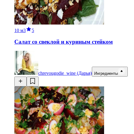
10 м
3
5
Салат со свеклой и куриным стейком
chrevougodie_wine (Дарья)
Ингредиенты