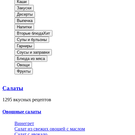
Каши
Закуски
Десерты
Выпечка
Напитки
Вторые блюда
Хит
Супы и бульоны
Гарниры
Соусы и заправки
Блюда из мяса
Овощи
Фрукты
Салаты
1295
вкусных рецептов
Овощные салаты
Винегрет
Салат из свежих овощей с маслом
Салат с авокадо