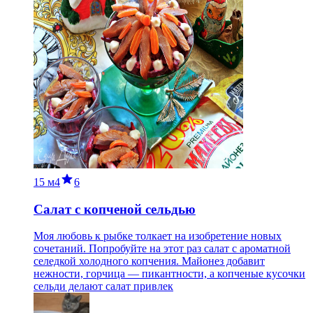
15 м
4
6
Салат с копченой сельдью
Моя любовь к рыбке толкает на изобретение новых
сочетаний. Попробуйте на этот раз салат с ароматной
селедкой холодного копчения. Майонез добавит
нежности, горчица — пикантности, а копченые кусочки
сельди делают салат привлек