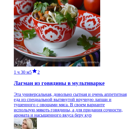
1 ч
30 м
5
2
Лагман из говядины в мультиварке
Эта универсальная, довольно сытная и очень аппетитная
еда из специальной вытянутой вручную лапши и
тушенного с овощами мяса. В своем варианте
использую мякоть говядины, а для придания сочности,
аромата и насыщенного вкуса беру кур