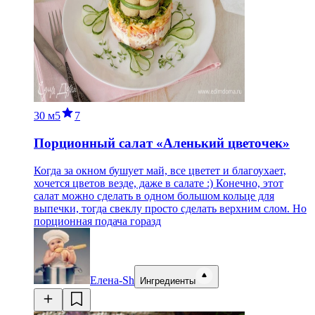
30 м
5
7
Порционный салат «Аленький цветочек»
Когда за окном бушует май, все цветет и благоухает,
хочется цветов везде, даже в салате :) Конечно, этот
салат можно сделать в одном большом кольце для
выпечки, тогда свеклу просто сделать верхним слом. Но
порционная подача горазд
Елена-Sh
Ингредиенты