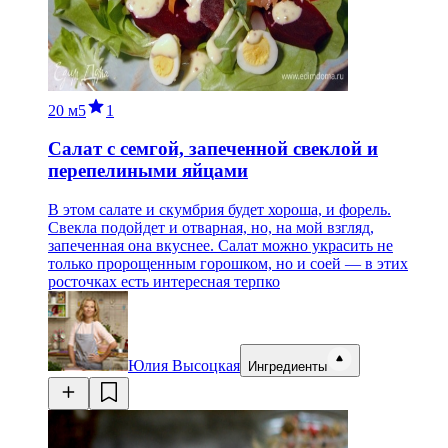
20 м
5
1
Салат с семгой, запеченной свеклой и
перепелиными яйцами
В этом салате и скумбрия будет хороша, и форель.
Свекла подойдет и отварная, но, на мой взгляд,
запеченная она вкуснее. Салат можно украсить не
только пророщенным горошком, но и соей — в этих
росточках есть интересная терпко
Юлия Высоцкая
Ингредиенты