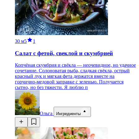
30 м
5
1
Салат с фетой, свеклой и скумбрией
Копчёная скумбрия и свёкла — неочевидное, но удачное
сочетание. Солоноватая рыба, сладкая свёкла, острый
красный лук и мягкая фета держатся вместе на
горчично-медовой заправке с зеленью. Получается
сытно, но без тяжести. Я люблю п
Ольга
Ингредиенты