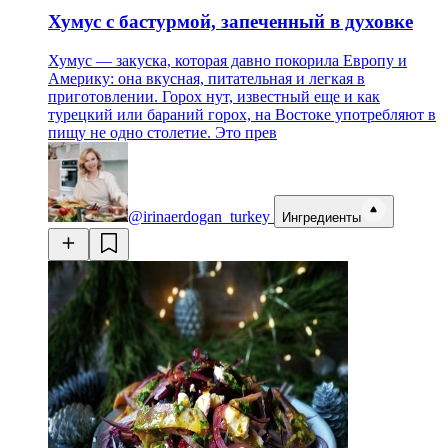
Хумус с бастурмой, запеченный в духовке
Хумус — закуска, которая давно покорила Европу и
Америку: она вкусная, питательная и легкая в
приготовлении. Горох нут, известный еще и как
турецкий или бараний горох, на Востоке употребляют в
пищу не одно столетие. Это прев
@irinaerdogan_turkey
Ингредиенты