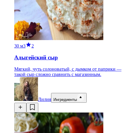
30 м
3
2
Адыгейский сыр
Мягкий, чуть солоноватый, с дымком от паприки —
такой сыр сложно сравнить с магазинным.
Лилия
Ингредиенты