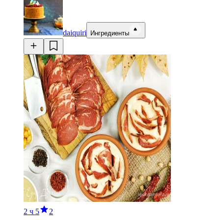
daiquiri
Ингредиенты
2 ч
5
2