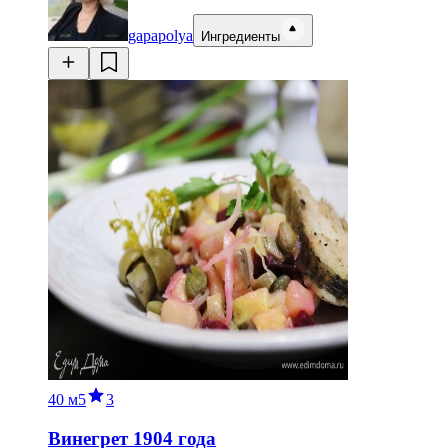
gapapolya
Ингредиенты
40 м
5
3
Винегрет 1904 года