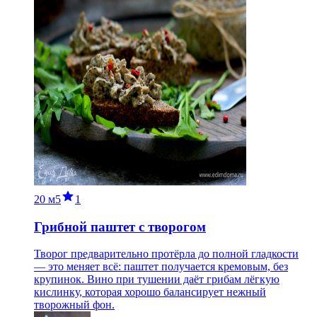
20 м
5
1
Грибной паштет с творогом
Творог предварительно протёрла до полной гладкости
— это меняет всё: паштет получается кремовым, без
крупинок. Вино при тушении даёт грибам лёгкую
кислинку, которая хорошо балансирует нежный
творожный фон.