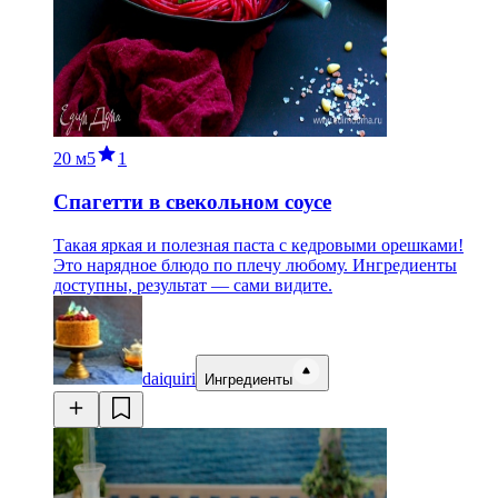
20 м
5
1
Спагетти в свекольном соусе
Такая яркая и полезная паста с кедровыми орешками!
Это нарядное блюдо по плечу любому. Ингредиенты
доступны, результат — сами видите.
daiquiri
Ингредиенты