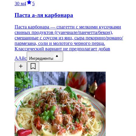
30 м
4
5
Паста а-ля карбонара
Паста карбонара — спагетти с мелкими кусочками
свиных продуктов (гуанчиале/панчетта/бекон),
смешанные с соусом из яиц, сыра пекорино/романо/
пармезана, соли и молотого черного перца.
Классический вариант не предполагает добав
А
Айс
Ингредиенты