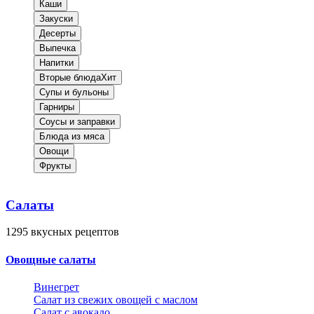
Каши
Закуски
Десерты
Выпечка
Напитки
Вторые блюда
Хит
Супы и бульоны
Гарниры
Соусы и заправки
Блюда из мяса
Овощи
Фрукты
Салаты
1295
вкусных рецептов
Овощные салаты
Винегрет
Салат из свежих овощей с маслом
Салат с авокадо