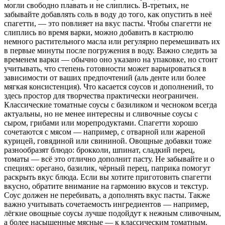
могли свободно плавать и не слиплись. В-третьих, не
забывайте добавлять соль в воду до того, как опустить в неё
спагетти, — это повлияет на вкус пасты. Чтобы спагетти не
слиплись во время варки, можно добавить в кастрюлю
немного растительного масла или регулярно перемешивать их
в первые минуты после погружения в воду. Важно следить за
временем варки — обычно оно указано на упаковке, но стоит
учитывать, что степень готовности может варьироваться в
зависимости от ваших предпочтений (аль денте или более
мягкая консистенция). Что касается соусов и дополнений, то
здесь простор для творчества практически неограничен.
Классические томатные соусы с базиликом и чесноком всегда
актуальны, но не менее интересны и сливочные соусы с
сыром, грибами или морепродуктами. Спагетти хорошо
сочетаются с мясом — например, с отварной или жареной
курицей, говядиной или свининой. Овощные добавки тоже
разнообразят блюдо: брокколи, шпинат, сладкий перец,
томаты — всё это отлично дополнит пасту. Не забывайте и о
специях: орегано, базилик, чёрный перец, паприка помогут
раскрыть вкус блюда. Если вы хотите приготовить спагетти
вкусно, обратите внимание на гармонию вкусов и текстур.
Соус должен не перебивать, а дополнять вкус пасты. Также
важно учитывать сочетаемость ингредиентов — например,
лёгкие овощные соусы лучше подойдут к нежным сливочным,
а более насыщенные мясные — к классическим томатным.