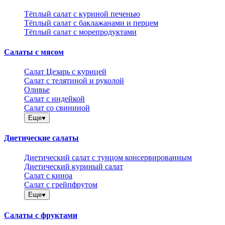
Тёплый салат с куриной печенью
Тёплый салат с баклажанами и перцем
Тёплый салат с морепродуктами
Салаты с мясом
Салат Цезарь с курицей
Салат с телятиной и руколой
Оливье
Салат с индейкой
Салат со свининой
Еще
Диетические салаты
Диетический салат с тунцом консервированным
Диетический куриный салат
Салат с киноа
Салат с грейпфрутом
Еще
Салаты с фруктами