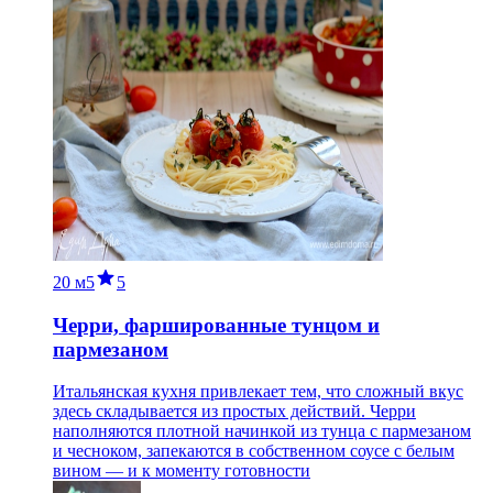
20 м
5
5
Черри, фаршированные тунцом и
пармезаном
Итальянская кухня привлекает тем, что сложный вкус
здесь складывается из простых действий. Черри
наполняются плотной начинкой из тунца с пармезаном
и чесноком, запекаются в собственном соусе с белым
вином — и к моменту готовности