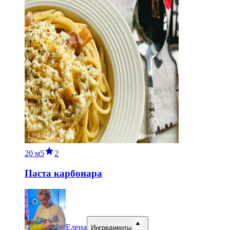
20 м
5
2
Паста карбонара
Елена
Ингредиенты