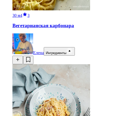
30 м
4
3
Вегетарианская карбонара
Елена
Ингредиенты