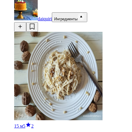
daiquiri
Ингредиенты
15 м
5
2