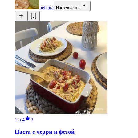
bellaira
Ингредиенты
1 ч
4
3
Паста с черри и фетой