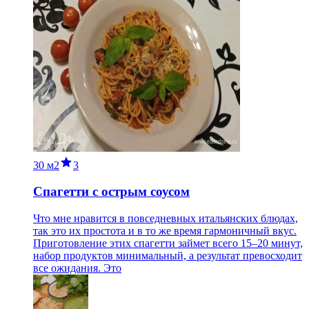
30 м
2
3
Спагетти с острым соусом
Что мне нравится в повседневных итальянских блюдах,
так это их простота и в то же время гармоничный вкус.
Приготовление этих спагетти займет всего 15–20 минут,
набор продуктов минимальный, а результат превосходит
все ожидания. Это