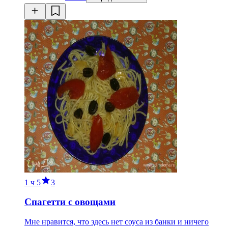
1 ч
5
3
Спагетти с овощами
Мне нравится, что здесь нет соуса из банки и ничего