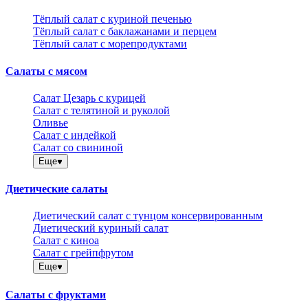
Тёплый салат с куриной печенью
Тёплый салат с баклажанами и перцем
Тёплый салат с морепродуктами
Салаты с мясом
Салат Цезарь с курицей
Салат с телятиной и руколой
Оливье
Салат с индейкой
Салат со свининой
Еще
Диетические салаты
Диетический салат с тунцом консервированным
Диетический куриный салат
Салат с киноа
Салат с грейпфрутом
Еще
Салаты с фруктами