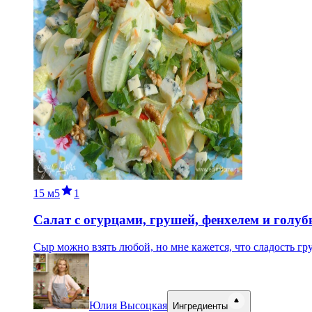
15 м
5
1
Салат с огурцами, грушей, фенхелем и голу
Сыр можно взять любой, но мне кажется, что сладость гр
Юлия Высоцкая
Ингредиенты