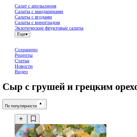
Салат с апельсином
Салаты с мандаринами
Салаты с ягодами
Салаты с виноградом
Экзотические фруктовые салаты
Еще
Сохранено
Рецепты
Статьи
Новости
Видео
Сыр с грушей и грецким орех
Время готовки
По популярности
Ингредиенты
Калорийность
Рецепты