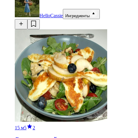
HelloCassie
Ингредиенты
15 м
5
2