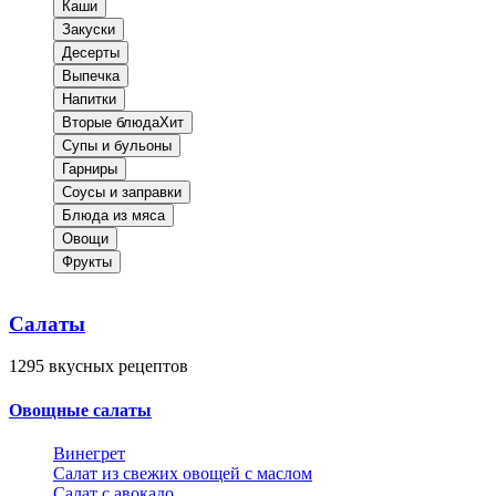
Каши
Закуски
Десерты
Выпечка
Напитки
Вторые блюда
Хит
Супы и бульоны
Гарниры
Соусы и заправки
Блюда из мяса
Овощи
Фрукты
Салаты
1295
вкусных рецептов
Овощные салаты
Винегрет
Салат из свежих овощей с маслом
Салат с авокадо