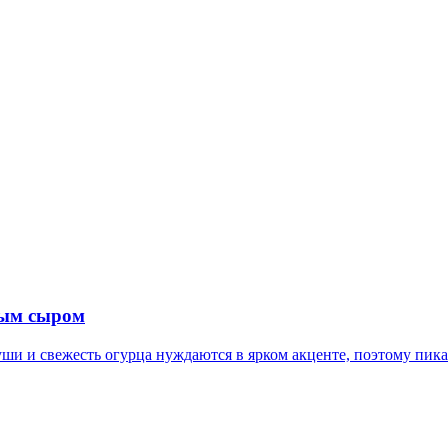
бым сыром
уши и свежесть огурца нуждаются в ярком акценте, поэтому пика