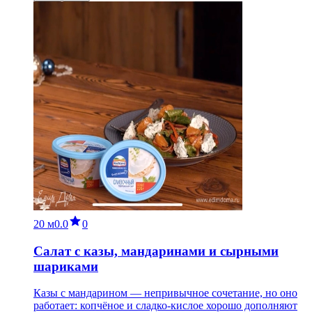
20 м
0.0
0
Салат с казы, мандаринами и сырными
шариками
Казы с мандарином — непривычное сочетание, но оно
работает: копчёное и сладко-кислое хорошо дополняют