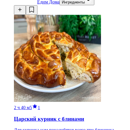
Едим Дома
Ингредиенты
2 ч
40 м
5
1
Царский курник с блинами
Для курника нам понадобятся всего три блинчика,