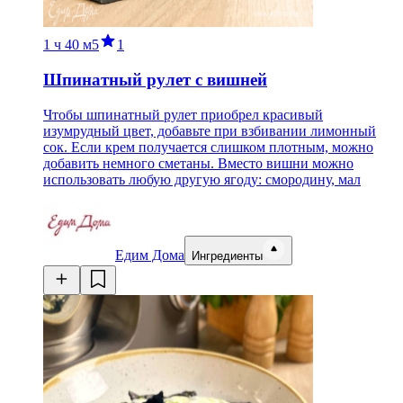
1 ч
40 м
5
1
Шпинатный рулет с вишней
Чтобы шпинатный рулет приобрел красивый
изумрудный цвет, добавьте при взбивании лимонный
сок. Если крем получается слишком плотным, можно
добавить немного сметаны. Вместо вишни можно
использовать любую другую ягоду: смородину, мал
Едим Дома
Ингредиенты