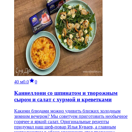
40 м
0.0
0
Каннеллони со шпинатом и творожным
сыром и салат с хурмой и креветками
Какими блюдами можно удивить близких холодным
зимним вечером? Мы советуем приготовить необычное
горячее и яркий салат. Оригинальные рецепты
придумал наш шеф-повар Илья Куваев, а главным