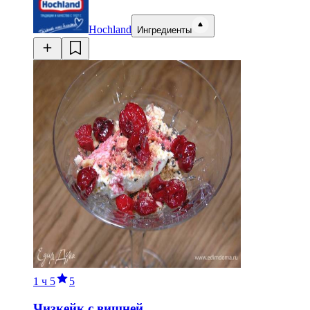
Hochland
Ингредиенты
1 ч
5
5
Чизкейк с вишней