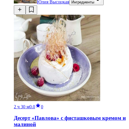
Юлия Высоцкая
Ингредиенты
2 ч
30 м
0.0
0
Десерт «Павлова» с фисташковым кремом и
малиной