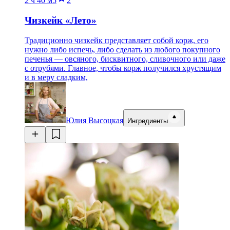
2 ч
40 м
5
2
Чизкейк «Лето»
Традиционно чизкейк представляет собой корж, его
нужно либо испечь, либо сделать из любого покупного
печенья — овсяного, бисквитного, сливочного или даже
с отрубями. Главное, чтобы корж получился хрустящим
и в меру сладким,
Юлия Высоцкая
Ингредиенты