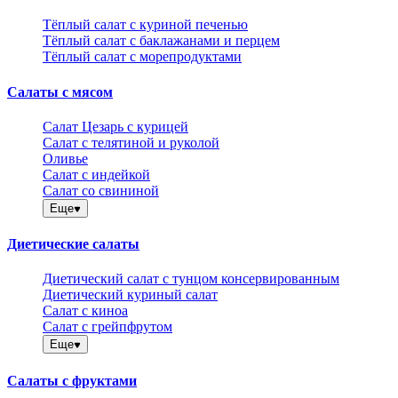
Тёплый салат с куриной печенью
Тёплый салат с баклажанами и перцем
Тёплый салат с морепродуктами
Салаты с мясом
Салат Цезарь с курицей
Салат с телятиной и руколой
Оливье
Салат с индейкой
Салат со свининой
Еще
Диетические салаты
Диетический салат с тунцом консервированным
Диетический куриный салат
Салат с киноа
Салат с грейпфрутом
Еще
Салаты с фруктами