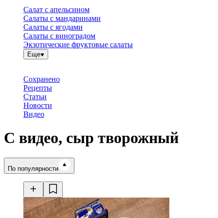
Салат с апельсином
Салаты с мандаринами
Салаты с ягодами
Салаты с виноградом
Экзотические фруктовые салаты
Еще
Сохранено
Рецепты
Статьи
Новости
Видео
С видео, сыр творожный
Время готовки
По популярности
Ингредиенты
Калорийность
Рецепты