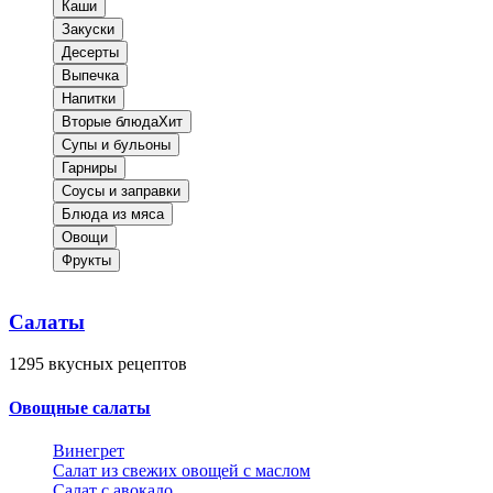
Каши
Закуски
Десерты
Выпечка
Напитки
Вторые блюда
Хит
Супы и бульоны
Гарниры
Соусы и заправки
Блюда из мяса
Овощи
Фрукты
Салаты
1295
вкусных рецептов
Овощные салаты
Винегрет
Салат из свежих овощей с маслом
Салат с авокадо