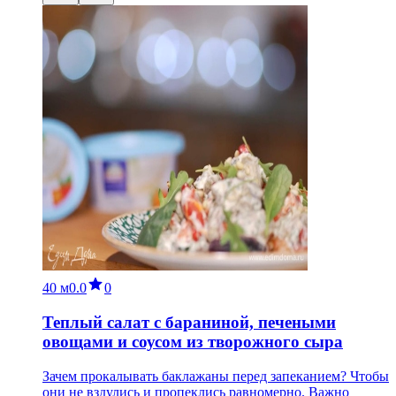
40 м
0.0
0
Теплый салат с бараниной, печеными
овощами и соусом из творожного сыра
Зачем прокалывать баклажаны перед запеканием? Чтобы
они не вздулись и пропеклись равномерно. Важно