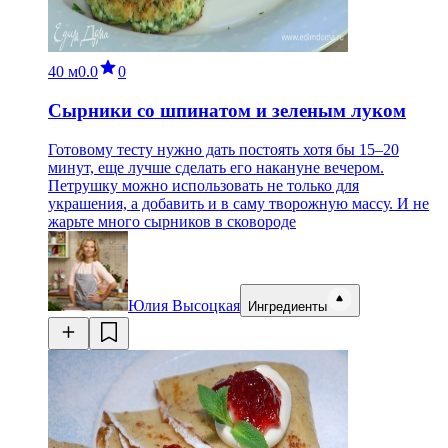
40 м
0.0
0
Сырники со шпинатом и зеленым луком
Готовому тесту нужно дать постоять хотя бы 15–20
минут, еще лучше сделать его накануне вечером.
Петрушку можно использовать не только для
украшения, а добавить и в саму творожную массу. И не
жарьте много сырников в сковороде
Юлия Высоцкая
Ингредиенты