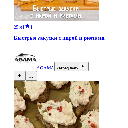
25 м
1
1
Быстрые закуски с икрой и риетами
AGAMA
Ингредиенты