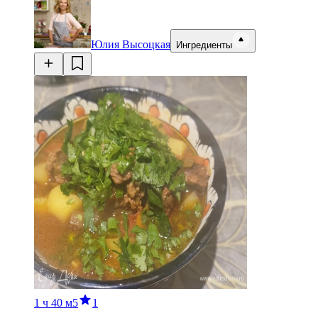
Юлия Высоцкая
Ингредиенты
1 ч
40 м
5
1