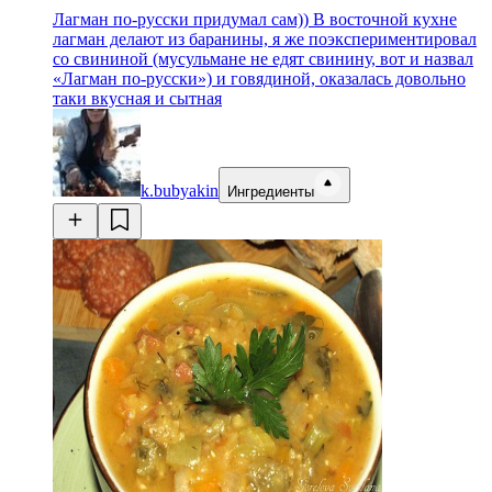
Лагман по-русски придумал сам)) В восточной кухне
лагман делают из баранины, я же поэкспериментировал
со свининой (мусульмане не едят свинину, вот и назвал
«Лагман по-русски») и говядиной, оказалась довольно
таки вкусная и сытная
k.bubyakin
Ингредиенты