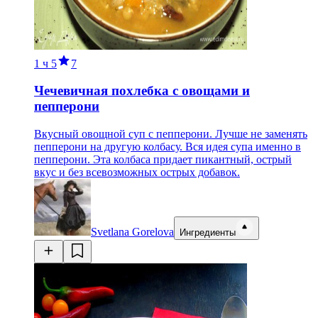
1 ч
5
7
Чечевичная похлебка с овощами и
пепперони
Вкусный овощной суп с пепперони. Лучше не заменять
пепперони на другую колбасу. Вся идея супа именно в
пепперони. Эта колбаса придает пикантный, острый
вкус и без всевозможных острых добавок.
Svetlana Gorelova
Ингредиенты