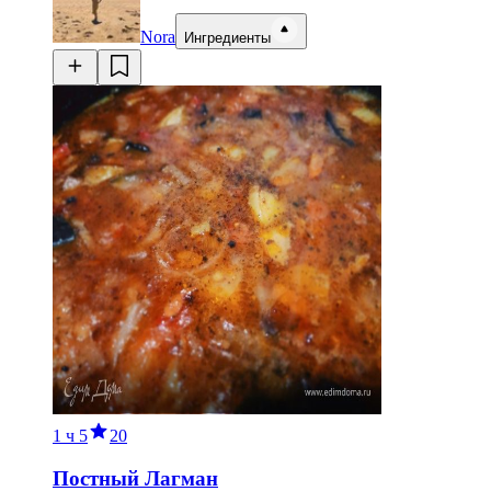
Nora
Ингредиенты
1 ч
5
20
Постный Лагман