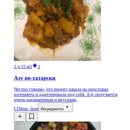
2 ч
15 м
5
2
Азу по-татарски
Честно говорю, что рецепт нашла на просторах
интернета и адаптировала под себя. Азу получается
очень насыщенным и вкусным.
LD
lena_dom
Ингредиенты