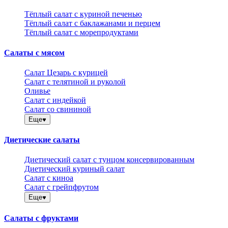
Тёплый салат с куриной печенью
Тёплый салат с баклажанами и перцем
Тёплый салат с морепродуктами
Салаты с мясом
Салат Цезарь с курицей
Салат с телятиной и руколой
Оливье
Салат с индейкой
Салат со свининой
Еще
Диетические салаты
Диетический салат с тунцом консервированным
Диетический куриный салат
Салат с киноа
Салат с грейпфрутом
Еще
Салаты с фруктами