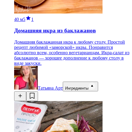
40 м
5
1
Домашняя икра из баклажанов
Домашняя баклажанная икра к любому столу. Простой
рецепт любимой «заморской» икры. Понравится
абсолютно всем, особенно вегетарианцам. Икра-салат из
баклажанов — хорошее дополнение к любому столу в
виде закуски.
Татьяна Арт
Ингредиенты