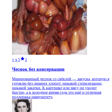
1 ч
5
2
Чеснок без консервации
Маринованный чеснок со свёклой — закуска, которую я
готовлю без лишних хлопот: никакой стерилизации,
никакой закатки. К картошке или мясу он уходит
быстро, а в холодное время года это ещё и отличная
поддержка иммунитету.