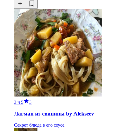
3 ч
5
3
Лагман из свинины by Alekseev
Секрет блюда в его соусе.