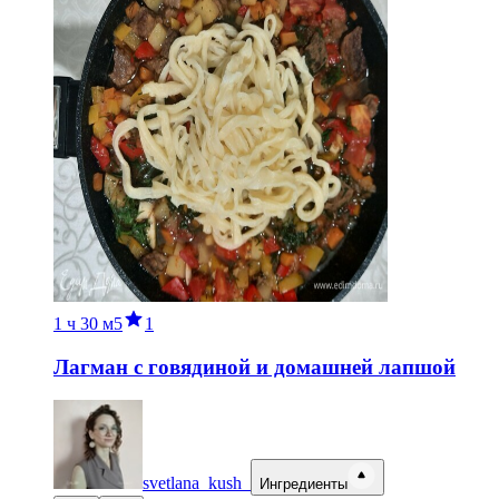
1 ч
30 м
5
1
Лагман с говядиной и домашней лапшой
svetlana_kush_
Ингредиенты