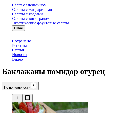
Салат с апельсином
Салаты с мандаринами
Салаты с ягодами
Салаты с виноградом
Экзотические фруктовые салаты
Еще
Сохранено
Рецепты
Статьи
Новости
Видео
Баклажаны помидор огурец
Время готовки
По популярности
Ингредиенты
Калорийность
Рецепты