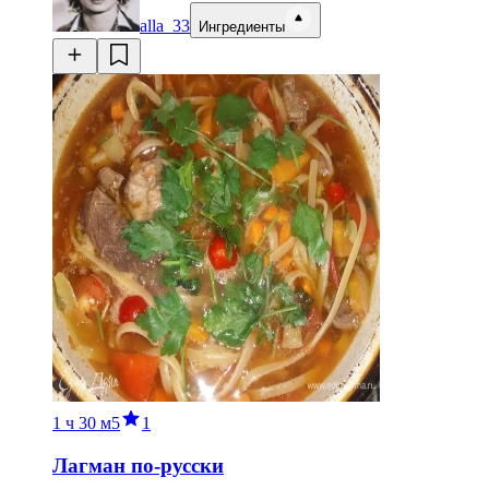
alla_33
Ингредиенты
1 ч
30 м
5
1
Лагман по-русски