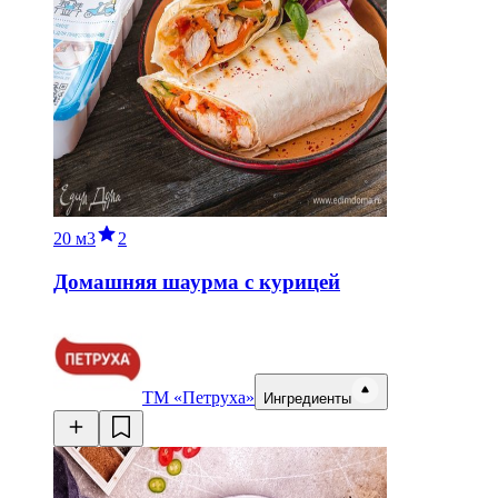
20 м
3
2
Домашняя шаурма с курицей
ТМ «Петруха»
Ингредиенты