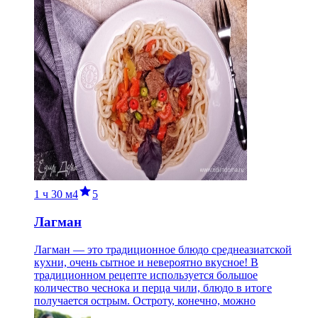
1 ч
30 м
4
5
Лагман
Лагман — это традиционное блюдо среднеазиатской
кухни, очень сытное и невероятно вкусное! В
традиционном рецепте используется большое
количество чеснока и перца чили, блюдо в итоге
получается острым. Остроту, конечно, можно