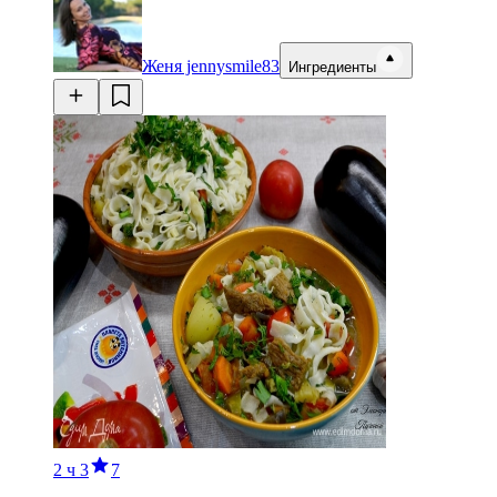
Женя jennysmile83
Ингредиенты
2 ч
3
7