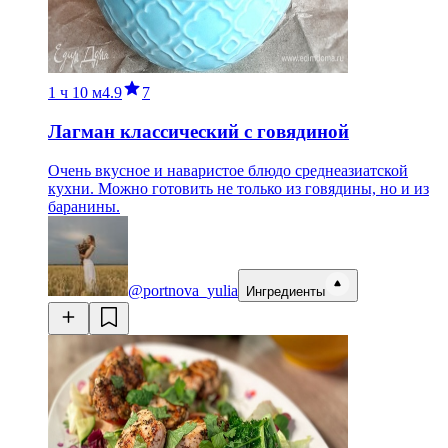
1 ч
10 м
4.9
7
Лагман классический с говядиной
Очень вкусное и наваристое блюдо среднеазиатской
кухни. Можно готовить не только из говядины, но и из
баранины.
@portnova_yulia
Ингредиенты