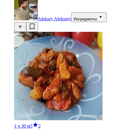
Aleksey Alekseev
Ингредиенты
1 ч
30 м
5
2