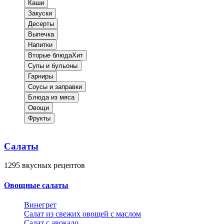
Каши
Закуски
Десерты
Выпечка
Напитки
Вторые блюда
Хит
Супы и бульоны
Гарниры
Соусы и заправки
Блюда из мяса
Овощи
Фрукты
Салаты
1295
вкусных рецептов
Овощные салаты
Винегрет
Салат из свежих овощей с маслом
Салат с авокадо