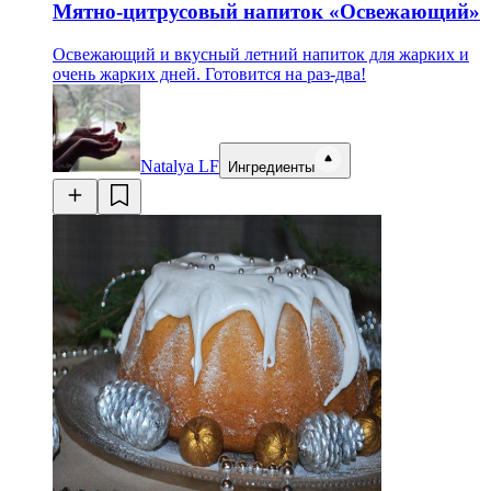
Мятно-цитрусовый напиток «Освежающий»
Освежающий и вкусный летний напиток для жарких и
очень жарких дней. Готовится на раз-два!
Natalya LF
Ингредиенты