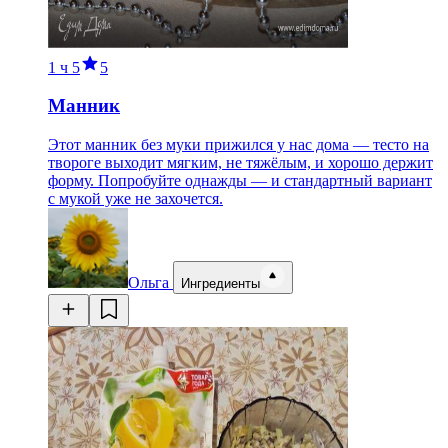
1 ч
5
5
Манник
Этот манник без муки прижился у нас дома — тесто на
твороге выходит мягким, не тяжёлым, и хорошо держит
форму. Попробуйте однажды — и стандартный вариант
с мукой уже не захочется.
Ольга
Ингредиенты