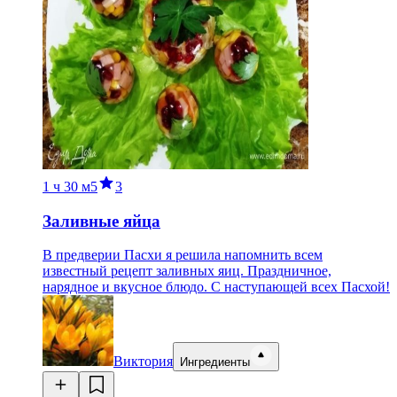
1 ч
30 м
5
3
Заливные яйца
В предверии Пасхи я решила напомнить всем
известный рецепт заливных яиц. Праздничное,
нарядное и вкусное блюдо. С наступающей всех Пасхой!
Виктория
Ингредиенты