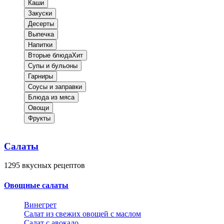
Каши
Закуски
Десерты
Выпечка
Напитки
Вторые блюда
Хит
Супы и бульоны
Гарниры
Соусы и заправки
Блюда из мяса
Овощи
Фрукты
Салаты
1295
вкусных рецептов
Овощные салаты
Винегрет
Салат из свежих овощей с маслом
Салат с авокадо