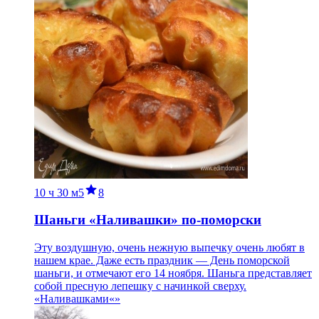
10 ч
30 м
5
8
Шаньги «Наливашки» по-поморски
Эту воздушную, очень нежную выпечку очень любят в
нашем крае. Даже есть праздник — День поморской
шаньги, и отмечают его 14 ноября. Шаньга представляет
собой пресную лепешку с начинкой сверху.
«Наливашками«»