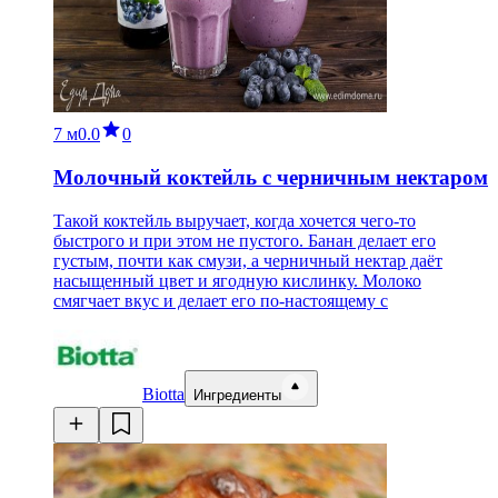
7 м
0.0
0
Молочный коктейль с черничным нектаром
Такой коктейль выручает, когда хочется чего-то
быстрого и при этом не пустого. Банан делает его
густым, почти как смузи, а черничный нектар даёт
насыщенный цвет и ягодную кислинку. Молоко
смягчает вкус и делает его по-настоящему с
Biotta
Ингредиенты