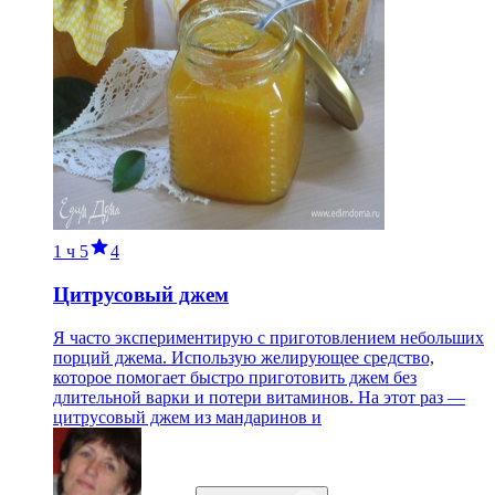
1 ч
5
4
Цитрусовый джем
Я часто экспериментирую с приготовлением небольших
порций джема. Использую желирующее средство,
которое помогает быстро приготовить джем без
длительной варки и потери витаминов. На этот раз —
цитрусовый джем из мандаринов и