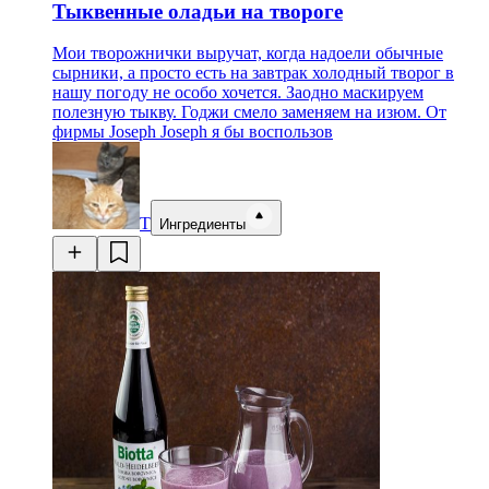
Тыквенные оладьи на твороге
Мои творожнички выручат, когда надоели обычные
сырники, а просто есть на завтрак холодный творог в
нашу погоду не особо хочется. Заодно маскируем
полезную тыкву. Годжи смело заменяем на изюм. От
фирмы Joseph Joseph я бы воспользов
Т
Ингредиенты