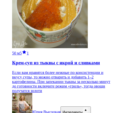
50 м
5
1
Крем-суп из тыквы с икрой и сливками
Если вам нравятся более нежные по консистенции и
вкусу супы, то можно отварить и добавить 1–2
картофелины. При запекании тыквы за несколько минут
до готовности включите режим «гриль», тогда овощи
получатся золоти
Юлия Высоцкая
Ингредиенты