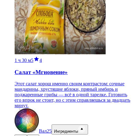
1 ч
30 м
5
4
Салат «Мгновение»
Этот салат хорош именно своим контрастом: сочные
мандарины, хрустящие яблоки, пряный имбирь и
поджаренные грибы — всё в одной тарелке. Готовить
его впрок не стоит, но с этим справляешься за двадцать
минут.
Вал25
Ингредиенты