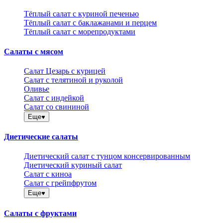
Тёплый салат с куриной печенью
Тёплый салат с баклажанами и перцем
Тёплый салат с морепродуктами
Салаты с мясом
Салат Цезарь с курицей
Салат с телятиной и руколой
Оливье
Салат с индейкой
Салат со свининой
Еще
Диетические салаты
Диетический салат с тунцом консервированным
Диетический куриный салат
Салат с киноа
Салат с грейпфрутом
Еще
Салаты с фруктами