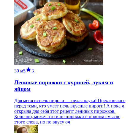
30 м
5
3
Ленивые пирожки с курицей, луком и
яйцом
Для меня испечь пироги — целая наука! Преклоняюсь
перед теми, кто умеет печь вкусные пироги! А пока я
открыла для себя этот рецепт ленивых пирожков.
Конечно, может это и не пирожки в полном смысле
этого слова, но по вкусу оч