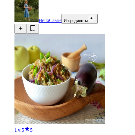
HelloCassie
Ингредиенты
1 ч
5
5