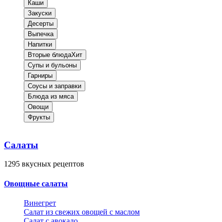
Каши
Закуски
Десерты
Выпечка
Напитки
Вторые блюда
Хит
Супы и бульоны
Гарниры
Соусы и заправки
Блюда из мяса
Овощи
Фрукты
Салаты
1295
вкусных рецептов
Овощные салаты
Винегрет
Салат из свежих овощей с маслом
Салат с авокадо