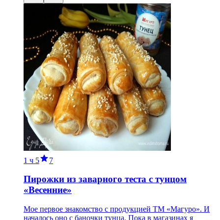
1 ч
5
7
Пирожки из заварного теста с тунцом
«Весенние»
Мое первое знакомство с продукцией ТМ «Магуро». И
началось оно с баночки тунца. Пока в магазинах я