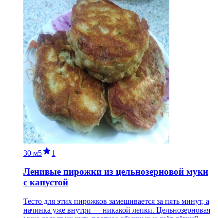
30 м
5
1
Ленивые пирожки из цельнозерновой муки
с капустой
Тесто для этих пирожков замешивается за пять минут, а
начинка уже внутри — никакой лепки. Цельнозерновая