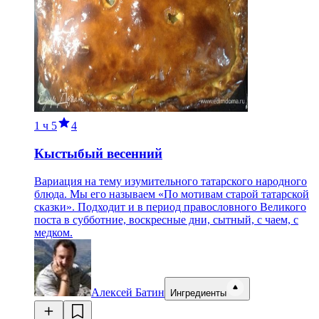
1 ч
5
4
Кыстыбый весенний
Вариация на тему изумительного татарского народного
блюда. Мы его называем «По мотивам старой татарской
сказки». Подходит и в период правословного Великого
поста в субботние, воскресные дни, сытный, с чаем, с
медком.
Алексей Батин
Ингредиенты