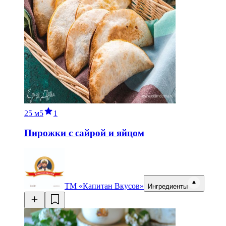
25 м
5
1
Пирожки с сайрой и яйцом
ТМ «Капитан Вкусов»
Ингредиенты