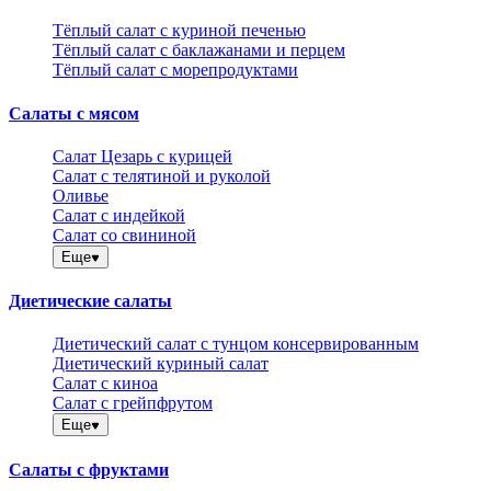
Тёплый салат с куриной печенью
Тёплый салат с баклажанами и перцем
Тёплый салат с морепродуктами
Салаты с мясом
Салат Цезарь с курицей
Салат с телятиной и руколой
Оливье
Салат с индейкой
Салат со свининой
Еще
Диетические салаты
Диетический салат с тунцом консервированным
Диетический куриный салат
Салат с киноа
Салат с грейпфрутом
Еще
Салаты с фруктами