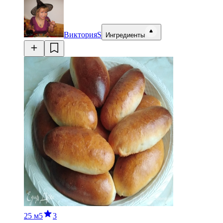
ВикторияS
Ингредиенты
25 м
5
3