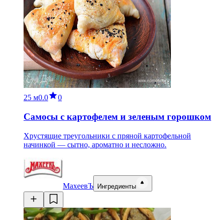
25 м
0.0
0
Самосы с картофелем и зеленым горошком
Хрустящие треугольники с пряной картофельной
начинкой — сытно, ароматно и несложно.
МахеевЪ
Ингредиенты