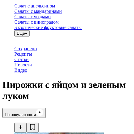
Салат с апельсином
Салаты с мандаринами
Салаты с ягодами
Салаты с виноградом
Экзотические фруктовые салаты
Еще
Сохранено
Рецепты
Статьи
Новости
Видео
Пирожки с яйцом и зеленым
луком
Время готовки
По популярности
Ингредиенты
Калорийность
Рецепты