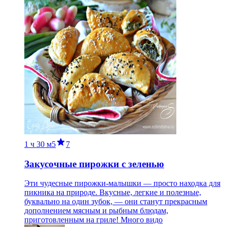
1 ч
30 м
5
7
Закусочные пирожки с зеленью
Эти чудесные пирожки-малышки — просто находка для
пикника на природе. Вкусные, легкие и полезные,
буквально на один зубок, — они станут прекрасным
дополнением мясным и рыбным блюдам,
приготовленным на гриле! Много видо