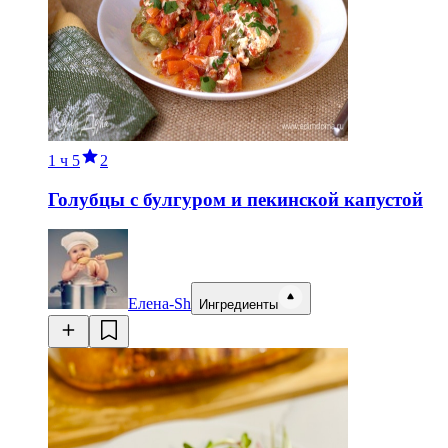
1 ч
5
2
Голубцы с булгуром и пекинской капустой
Елена-Sh
Ингредиенты