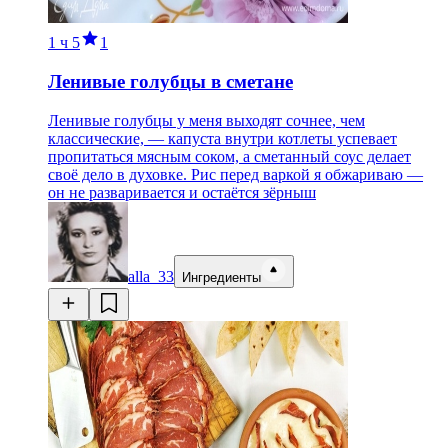
1 ч
5
1
Ленивые голубцы в сметане
Ленивые голубцы у меня выходят сочнее, чем
классические, — капуста внутри котлеты успевает
пропитаться мясным соком, а сметанный соус делает
своё дело в духовке. Рис перед варкой я обжариваю —
он не разваривается и остаётся зёрныш
alla_33
Ингредиенты