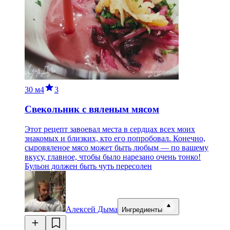
30 м
4
3
Свекольник с вяленым мясом
Этот рецепт завоевал места в сердцах всех моих
знакомых и близких, кто его попробовал. Конечно,
сыровяленое мясо может быть любым — по вашему
вкусу, главное, чтобы было нарезано очень тонко!
Бульон должен быть чуть пересолен
Алексей Дыма
Ингредиенты