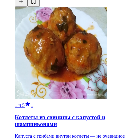
1 ч
5
1
Котлеты из свинины с капустой и
шампиньонами
Капуста с грибами внутри котлеты — не очевидное