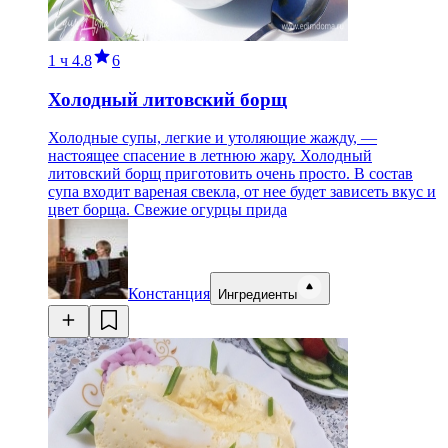
1 ч
4.8
6
Холодный литовский борщ
Холодные супы, легкие и утоляющие жажду, —
настоящее спасение в летнюю жару. Холодный
литовский борщ приготовить очень просто. В состав
супа входит вареная свекла, от нее будет зависеть вкус и
цвет борща. Свежие огурцы прида
Констанция
Ингредиенты