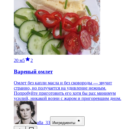
20 м
5
2
Вареный омлет
Омлет без капли масла и без сковороды — звучит
странно, но получается на удивление нежным.
Попробуйте приготовить его хотя бы раз: минимум
усилий, никакой возни с жаром и пригоревшим дном.
alla_33
Ингредиенты