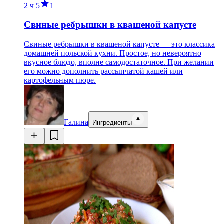
2 ч
5
1
Свиные ребрышки в квашеной капусте
Свиные ребрышки в квашеной капусте — это классика
домашней польской кухни. Простое, но невероятно
вкусное блюдо, вполне самодостаточное. При желании
его можно дополнить рассыпчатой кашей или
картофельным пюре.
Галина
Ингредиенты