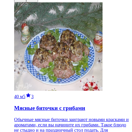
40 м
5
3
Мясные биточки с грибами
Обычные мясные биточки заиграют новыми красками и
ароматами, если вы начините их грибами. Такое блюдо
не стыдно и на праздничный стол подать. Для