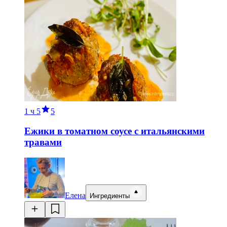
1 ч
5
5
Ежики в томатном соусе с итальянскими
травами
Елена
Ингредиенты