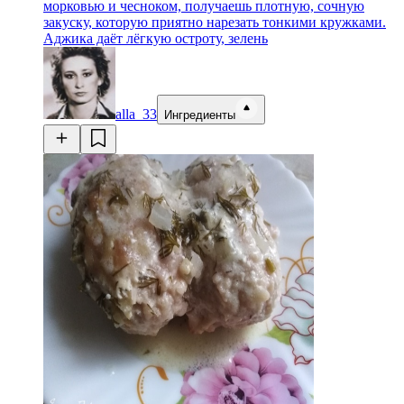
морковью и чесноком, получаешь плотную, сочную
закуску, которую приятно нарезать тонкими кружками.
Аджика даёт лёгкую остроту, зелень
alla_33
Ингредиенты