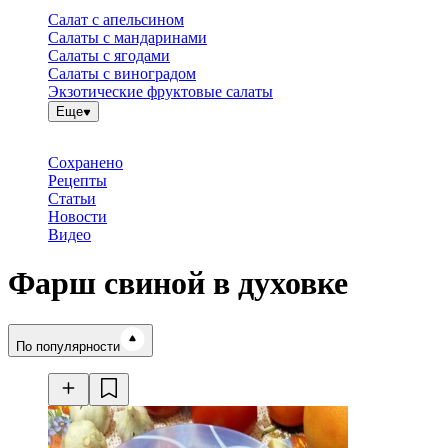
Салат с апельсином
Салаты с мандаринами
Салаты с ягодами
Салаты с виноградом
Экзотические фруктовые салаты
Еще
Сохранено
Рецепты
Статьи
Новости
Видео
Фарш свиной в духовке
Время готовки
По популярности
Ингредиенты
Калорийность
Рецепты