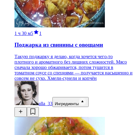
1 ч
30 м
5
1
Поджарка из свинины с овощами
Такую поджарку я делаю, когда хочется чего-то
плотного и ароматного без лишних сложностей. Мясо
сначала хорошо обжаривается, потом тушится в
томатном соусе со специями — получается насыщенно и
совсем не сухо. Хмели-сунели и копчён
alla_33
Ингредиенты