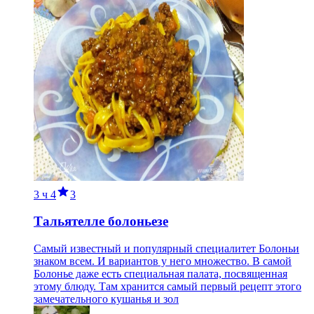
3 ч
4
3
Тальятелле болоньезе
Самый известный и популярный специалитет Болоньи
знаком всем. И вариантов у него множество. В самой
Болонье даже есть специальная палата, посвященная
этому блюду. Там хранится самый первый рецепт этого
замечательного кушанья и зол