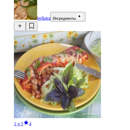
bellaira
Ингредиенты
1 ч
5
4