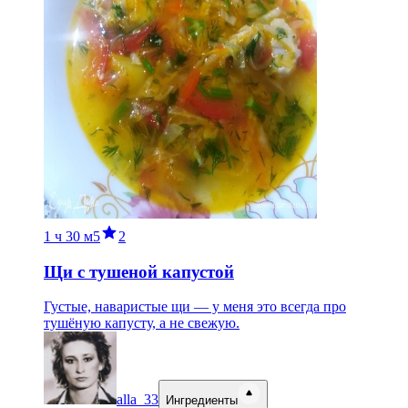
1 ч
30 м
5
2
Щи с тушеной капустой
Густые, наваристые щи — у меня это всегда про
тушёную капусту, а не свежую.
alla_33
Ингредиенты