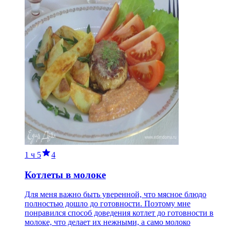
1 ч
5
4
Котлеты в молоке
Для меня важно быть уверенной, что мясное блюдо
полностью дошло до готовности. Поэтому мне
понравился способ доведения котлет до готовности в
молоке, что делает их нежными, а само молоко