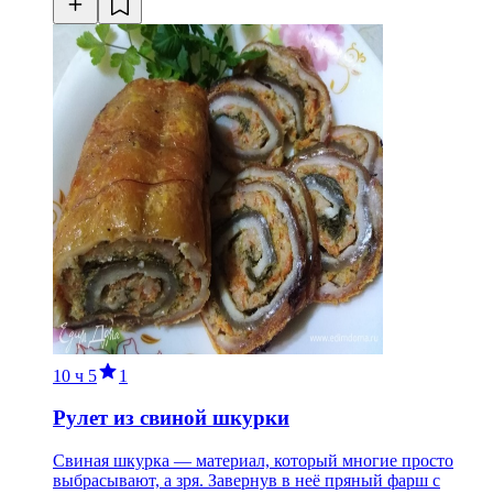
10 ч
5
1
Рулет из свиной шкурки
Свиная шкурка — материал, который многие просто
выбрасывают, а зря. Завернув в неё пряный фарш с