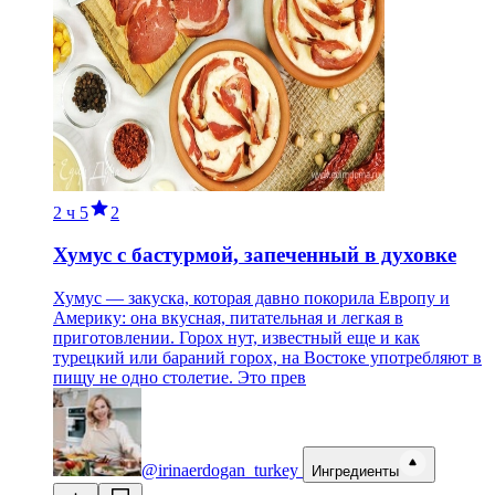
2 ч
5
2
Хумус с бастурмой, запеченный в духовке
Хумус — закуска, которая давно покорила Европу и
Америку: она вкусная, питательная и легкая в
приготовлении. Горох нут, известный еще и как
турецкий или бараний горох, на Востоке употребляют в
пищу не одно столетие. Это прев
@irinaerdogan_turkey
Ингредиенты