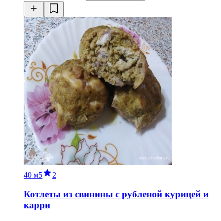
40 м
5
2
Котлеты из свинины с рубленой курицей и
карри