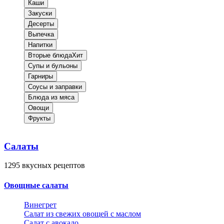
Каши
Закуски
Десерты
Выпечка
Напитки
Вторые блюда
Хит
Супы и бульоны
Гарниры
Соусы и заправки
Блюда из мяса
Овощи
Фрукты
Салаты
1295
вкусных рецептов
Овощные салаты
Винегрет
Салат из свежих овощей с маслом
Салат с авокадо