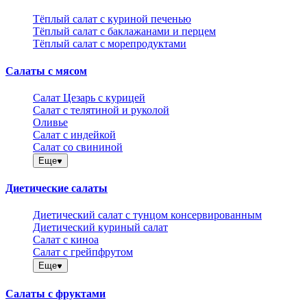
Тёплый салат с куриной печенью
Тёплый салат с баклажанами и перцем
Тёплый салат с морепродуктами
Салаты с мясом
Салат Цезарь с курицей
Салат с телятиной и руколой
Оливье
Салат с индейкой
Салат со свининой
Еще
Диетические салаты
Диетический салат с тунцом консервированным
Диетический куриный салат
Салат с киноа
Салат с грейпфрутом
Еще
Салаты с фруктами