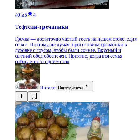
40 м
5
4
Тефтели-гречаники
Гречка — достаточно частый гость на нашем столе, едим
ее все. Поэтому, не думая, приготовила гречаники в
духовке с соусом, чтобы были сочнее. Вкусный и
сытный обед обеспечен. Приятно, когда вся семья
собирается за одним стол
Натали
Ингредиенты