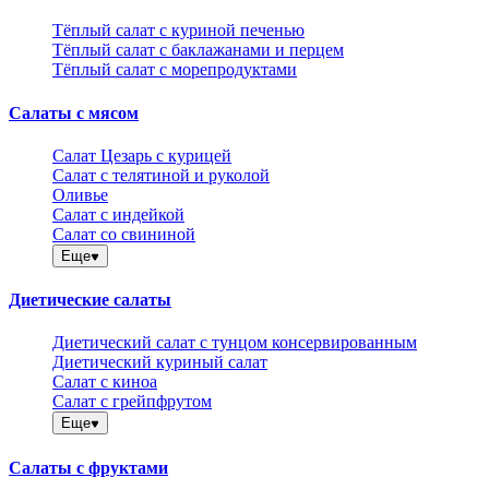
Тёплый салат с куриной печенью
Тёплый салат с баклажанами и перцем
Тёплый салат с морепродуктами
Салаты с мясом
Салат Цезарь с курицей
Салат с телятиной и руколой
Оливье
Салат с индейкой
Салат со свининой
Еще
Диетические салаты
Диетический салат с тунцом консервированным
Диетический куриный салат
Салат с киноа
Салат с грейпфрутом
Еще
Салаты с фруктами