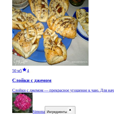
50 м
5
4
Слойки с джемом
Слойки с джемом — прекрасное угощение к чаю. Для начи
Simona
Ингредиенты