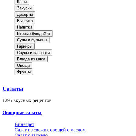
Каши
Закуски
Десерты
Выпечка
Напитки
Вторые блюда
Хит
Супы и бульоны
Гарниры
Соусы и заправки
Блюда из мяса
Овощи
Фрукты
Салаты
1295
вкусных рецептов
Овощные салаты
Винегрет
Салат из свежих овощей с маслом
Салат с авокадо