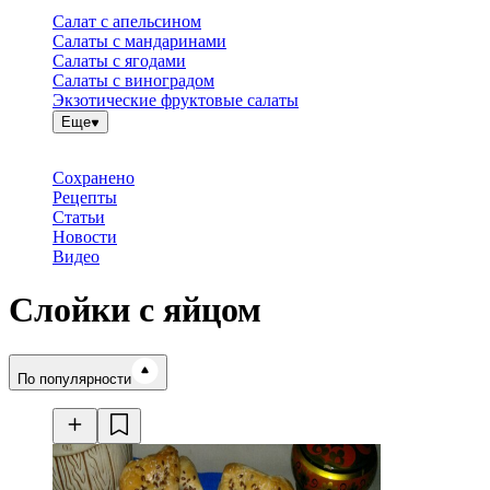
Салат с апельсином
Салаты с мандаринами
Салаты с ягодами
Салаты с виноградом
Экзотические фруктовые салаты
Еще
Сохранено
Рецепты
Статьи
Новости
Видео
Слойки с яйцом
Время готовки
По популярности
Ингредиенты
Калорийность
Рецепты