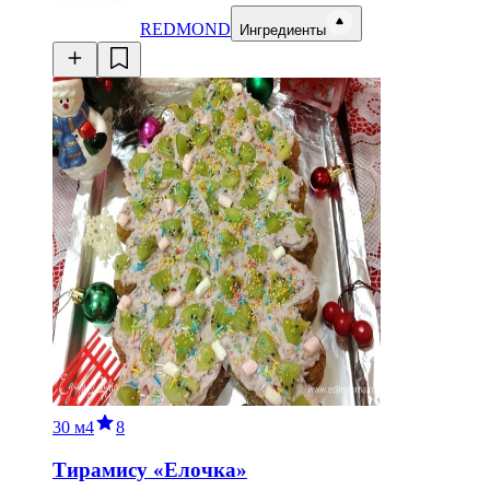
REDMOND
Ингредиенты
30 м
4
8
Тирамису «‎Елочка»‎