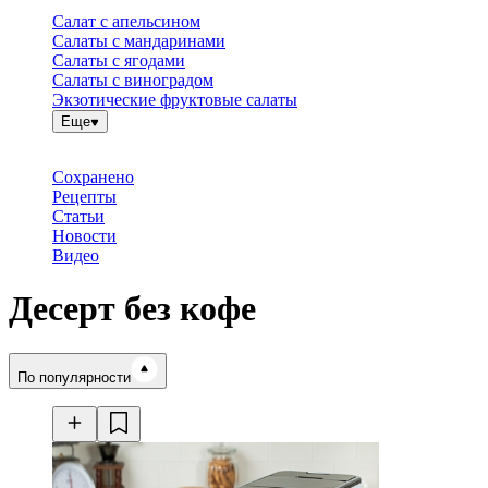
Салат с апельсином
Салаты с мандаринами
Салаты с ягодами
Салаты с виноградом
Экзотические фруктовые салаты
Еще
Сохранено
Рецепты
Статьи
Новости
Видео
Десерт без кофе
Время готовки
По популярности
Ингредиенты
Калорийность
Рецепты