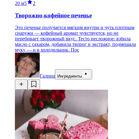
20 м
5
2
Творожно-кофейное печенье
Это печенье получается мягким внутри и чуть плотным
снаружи — кофейный аромат чувствуется, но не
перебивает творожный вкус. Тесто несложное: взбила
масло с сахаром, добавила творог и экстракт, подмешала
муку — и в холодильник. Пос
Галина
Ингредиенты