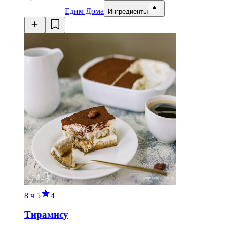
Едим Дома
Ингредиенты
8 ч
5
4
Тирамису