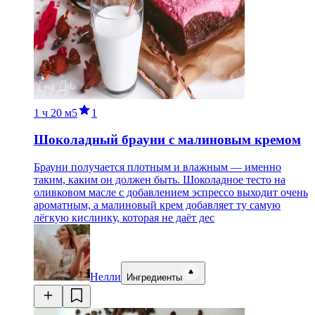
1 ч
20 м
5
1
Шоколадный брауни с малиновым кремом
Брауни получается плотным и влажным — именно
таким, каким он должен быть. Шоколадное тесто на
оливковом масле с добавлением эспрессо выходит очень
ароматным, а малиновый крем добавляет ту самую
лёгкую кислинку, которая не даёт дес
Нелли
Ингредиенты