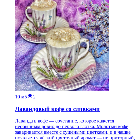
10 м
5
2
Лавандовый кофе со сливками
Лаванда в кофе — сочетание, которое кажется
необычным ровно до первого глотка. Молотый кофе
заваривается вместе с сушёными цветками, и в чашке
появляется лёгкий цветочный аромат — не приторный,