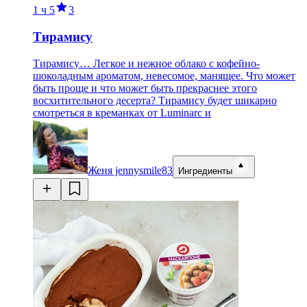
1 ч
5
3
Тирамису
Тирамису… Легкое и нежное облако с кофейно-
шоколадным ароматом, невесомое, манящее. Что может
быть проще и что может быть прекраснее этого
восхитительного десерта? Тирамису будет шикарно
смотреться в креманках от Luminarc и
Женя jennysmile83
Ингредиенты