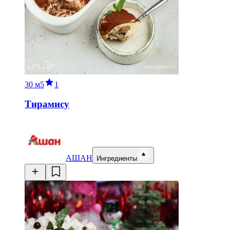
30 м
5
1
Тирамису
АШАН
Ингредиенты