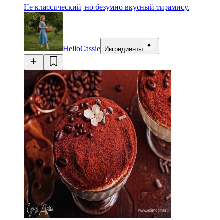
Не классический, но безумно вкусный тирамису.
HelloCassie
Ингредиенты