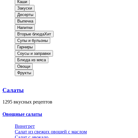
Каши
Закуски
Десерты
Выпечка
Напитки
Вторые блюда
Хит
Супы и бульоны
Гарниры
Соусы и заправки
Блюда из мяса
Овощи
Фрукты
Салаты
1295
вкусных рецептов
Овощные салаты
Винегрет
Салат из свежих овощей с маслом
Салат с авокадо