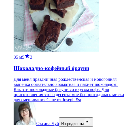
35 м
5
3
Шоколадно-кофейный брауни
Для меня праздничная рождественская и новогодняя
выпечка обязательно ароматная и пахнет шоколадом!
Как эти шоколадные брауни со вкусом кофе. Для
приготовления этого десерта мне бы пригодилась миска
для смешивания Cane от Joseph &a
Оксана Чуб
Ингредиенты