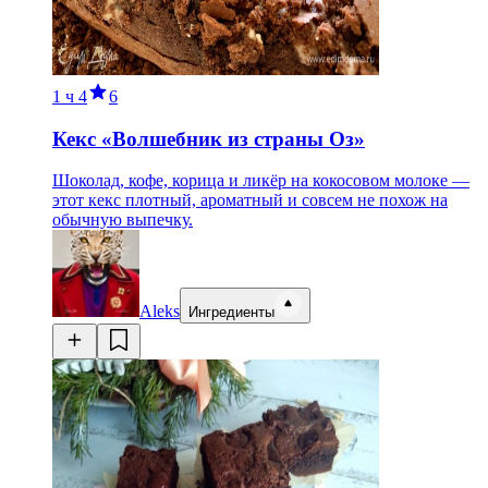
1 ч
4
6
Кекс «Волшебник из страны Оз»
Шоколад, кофе, корица и ликёр на кокосовом молоке —
этот кекс плотный, ароматный и совсем не похож на
обычную выпечку.
Aleks
Ингредиенты