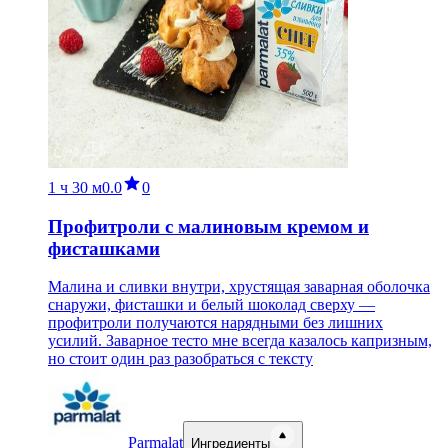
1 ч
30 м
0.0
0
Профитроли с малиновым кремом и
фисташками
Малина и сливки внутри, хрустящая заварная оболочка
снаружи, фисташки и белый шоколад сверху —
профитроли получаются нарядными без лишних
усилий. Заварное тесто мне всегда казалось капризным,
но стоит один раз разобраться с тексту
Parmalat
Ингредиенты