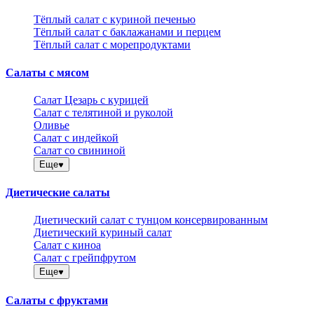
Тёплый салат с куриной печенью
Тёплый салат с баклажанами и перцем
Тёплый салат с морепродуктами
Салаты с мясом
Салат Цезарь с курицей
Салат с телятиной и руколой
Оливье
Салат с индейкой
Салат со свининой
Еще
Диетические салаты
Диетический салат с тунцом консервированным
Диетический куриный салат
Салат с киноа
Салат с грейпфрутом
Еще
Салаты с фруктами