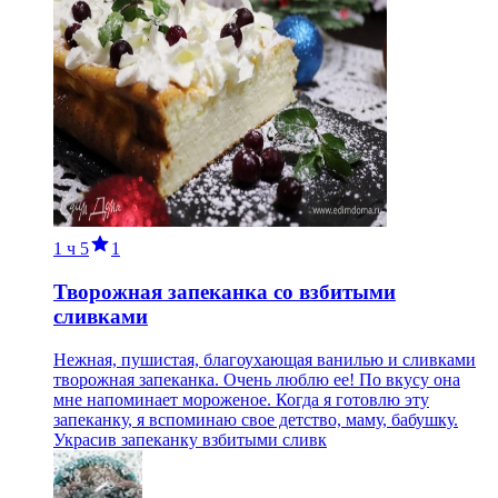
1 ч
5
1
Творожная запеканка со взбитыми
сливками
Нежная, пушистая, благоухающая ванилью и сливками
творожная запеканка. Очень люблю ее! По вкусу она
мне напоминает мороженое. Когда я готовлю эту
запеканку, я вспоминаю свое детство, маму, бабушку.
Украсив запеканку взбитыми сливк