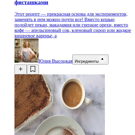
фисташками
Этот рецепт — прекрасная основа для экспериментов,
заменять в нем можно почти все! Вместо кешью
подойдет пекан, макадамия или грецкие орехи, вместо
кофе — апельсиновый сок, кленовый сироп или жидкое
вишневое варенье, а
Юлия Высоцкая
Ингредиенты