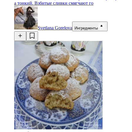
а тонкий. Взбитые сливки смягчают го
Svetlana Gorelova
Ингредиенты