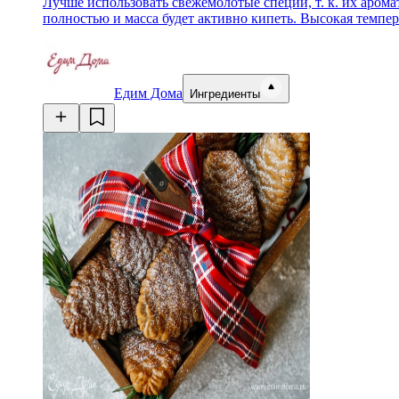
Лучше использовать свежемолотые специи, т. к. их арома
полностью и масса будет активно кипеть. Высокая темпер
Едим Дома
Ингредиенты