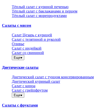
Тёплый салат с куриной печенью
Тёплый салат с баклажанами и перцем
Тёплый салат с морепродуктами
Салаты с мясом
Салат Цезарь с курицей
Салат с телятиной и руколой
Оливье
Салат с индейкой
Салат со свининой
Еще
Диетические салаты
Диетический салат с тунцом консервированным
Диетический куриный салат
Салат с киноа
Салат с грейпфрутом
Еще
Салаты с фруктами