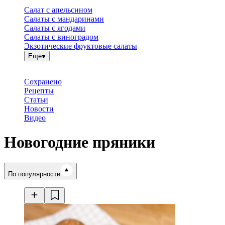
Салат с апельсином
Салаты с мандаринами
Салаты с ягодами
Салаты с виноградом
Экзотические фруктовые салаты
Еще
Сохранено
Рецепты
Статьи
Новости
Видео
Новогодние пряники
Время готовки
По популярности
Ингредиенты
Калорийность
Рецепты