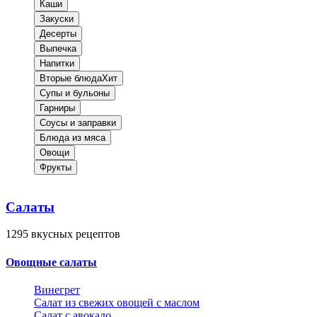
Каши
Закуски
Десерты
Выпечка
Напитки
Вторые блюда
Хит
Супы и бульоны
Гарниры
Соусы и заправки
Блюда из мяса
Овощи
Фрукты
Салаты
1295
вкусных рецептов
Овощные салаты
Винегрет
Салат из свежих овощей с маслом
Салат с авокадо