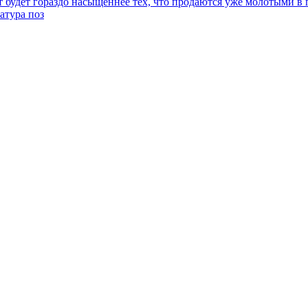
т будет гораздо насыщеннее тех, что продаются уже молотыми в п
атура поз