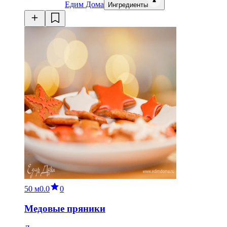
Едим Дома
Ингредиенты
50 м
0.0
0
Медовые пряники