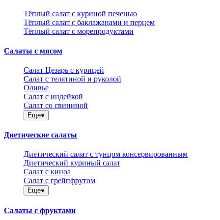
Тёплый салат с куриной печенью
Тёплый салат с баклажанами и перцем
Тёплый салат с морепродуктами
Салаты с мясом
Салат Цезарь с курицей
Салат с телятиной и руколой
Оливье
Салат с индейкой
Салат со свининой
Еще
Диетические салаты
Диетический салат с тунцом консервированным
Диетический куриный салат
Салат с киноа
Салат с грейпфрутом
Еще
Салаты с фруктами