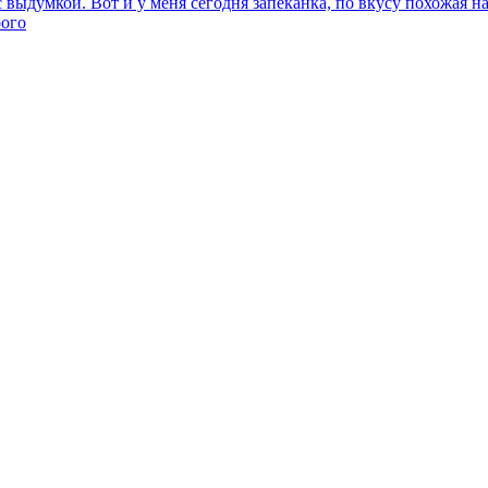
 выдумкой. Вот и у меня сегодня запеканка, по вкусу похожая н
рого