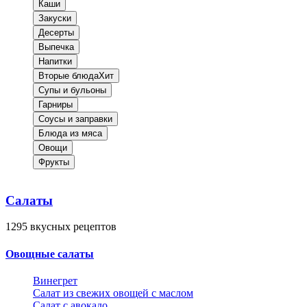
Каши
Закуски
Десерты
Выпечка
Напитки
Вторые блюда
Хит
Супы и бульоны
Гарниры
Соусы и заправки
Блюда из мяса
Овощи
Фрукты
Салаты
1295
вкусных рецептов
Овощные салаты
Винегрет
Салат из свежих овощей с маслом
Салат с авокадо