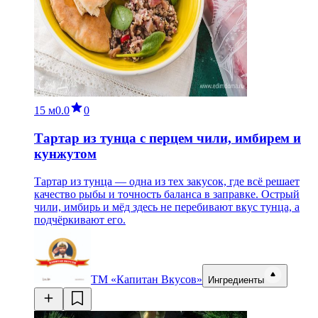
15 м
0.0
0
Тартар из тунца с перцем чили, имбирем и
кунжутом
Тартар из тунца — одна из тех закусок, где всё решает
качество рыбы и точность баланса в заправке. Острый
чили, имбирь и мёд здесь не перебивают вкус тунца, а
подчёркивают его.
ТМ «Капитан Вкусов»
Ингредиенты