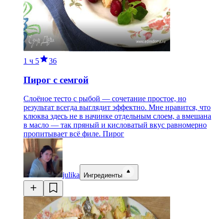
1 ч
5
36
Пирог с семгой
Слоёное тесто с рыбой — сочетание простое, но
результат всегда выглядит эффектно. Мне нравится, что
клюква здесь не в начинке отдельным слоем, а вмешана
в масло — так пряный и кисловатый вкус равномерно
пропитывает всё филе. Пирог
julika
Ингредиенты