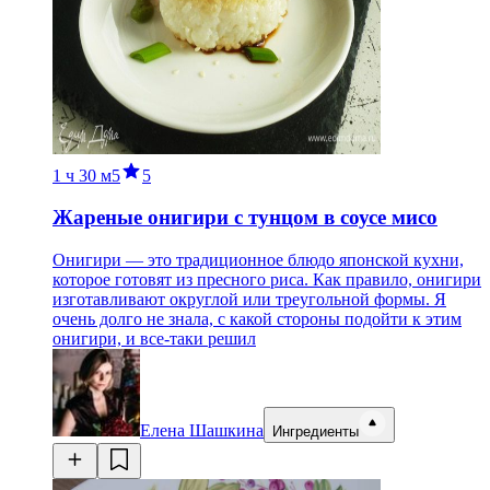
1 ч
30 м
5
5
Жареные онигири с тунцом в соусе мисо
Онигири — это традиционное блюдо японской кухни,
которое готовят из пресного риса. Как правило, онигири
изготавливают округлой или треугольной формы. Я
очень долго не знала, с какой стороны подойти к этим
онигири, и все-таки решил
Елена Шашкина
Ингредиенты