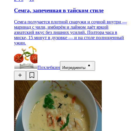
Семга, запеченная в тайском стиле
Семга получается плотной снаружи и сочной внутри —
маринад с чили, имбирём и лаймом даёт яркий
азиатский вкус без лишних усилий. Полтора часа в
миске, 15 минут в духовке — и на столе полноценный
ужин.
Похлебкин
Ингредиенты