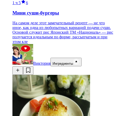
1 ч
5
6
Мини суши-бургеры
На самом деле этот замечательный рецепт — не что
иное, как одна из любопытных вариаций подачи суши.
Основой служит рис Японский ТМ «Националь» — рис
получается идеальным по форме, рассыпчатым и при
этом кле
Виктория
Ингредиенты