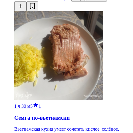
1 ч
30 м
5
1
Семга по-вьетнамски
Вьетнамская кухня умеет сочетать кислое, солёное,