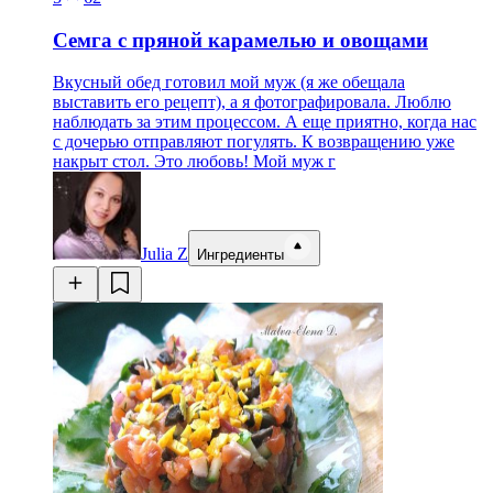
Семга с пряной карамелью и овощами
Вкусный обед готовил мой муж (я же обещала
выставить его рецепт), а я фотографировала. Люблю
наблюдать за этим процессом. А еще приятно, когда нас
с дочерью отправляют погулять. К возвращению уже
накрыт стол. Это любовь! Мой муж г
Julia Z
Ингредиенты