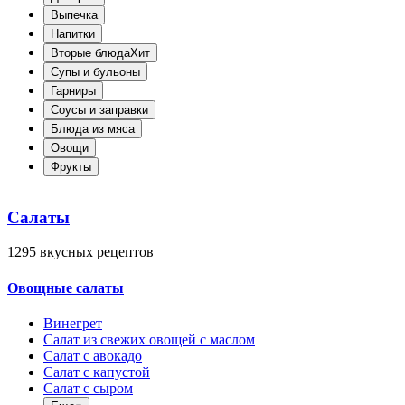
Выпечка
Напитки
Вторые блюда
Хит
Супы и бульоны
Гарниры
Соусы и заправки
Блюда из мяса
Овощи
Фрукты
Салаты
1295
вкусных рецептов
Овощные салаты
Винегрет
Салат из свежих овощей с маслом
Салат с авокадо
Салат с капустой
Салат с сыром