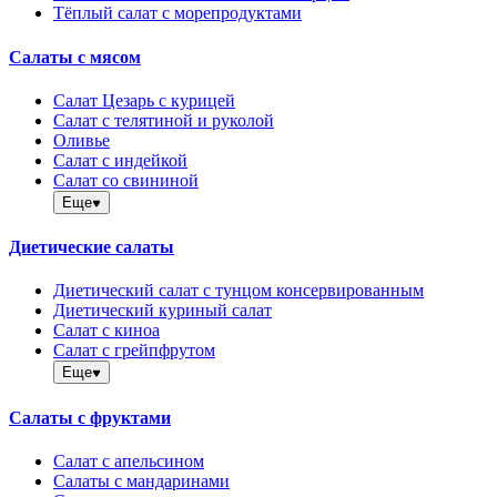
Тёплый салат с морепродуктами
Салаты с мясом
Салат Цезарь с курицей
Салат с телятиной и руколой
Оливье
Салат с индейкой
Салат со свининой
Еще
Диетические салаты
Диетический салат с тунцом консервированным
Диетический куриный салат
Салат с киноа
Салат с грейпфрутом
Еще
Салаты с фруктами
Салат с апельсином
Салаты с мандаринами