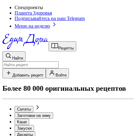
Спецпроекты
Планета Здоровья
Подписывайтесь на наш Telegram
Меню на неделю
Рецепты
Найти
Добавить рецепт
Войти
Более 80 000 оригинальных рецептов
Салаты
Заготовки на зиму
Каши
Закуски
Десерты