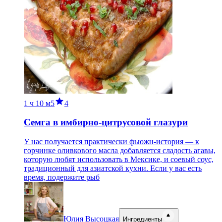
1 ч
10 м
5
4
Семга в имбирно-цитрусовой глазури
У нас получается практически фьюжн-история — к
горчинке оливкового масла добавляется сладость агавы,
которую любят использовать в Мексике, и соевый соус,
традиционный для азиатской кухни. Если у вас есть
время, подержите рыб
Юлия Высоцкая
Ингредиенты