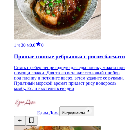
1 ч
30 м
0.0
0
Пряные свиные ребрышки с рисом басмати
Снять с ребер непригодную для еды пленку можно при
помощи ложки. Для этого вставьте столовый прибор
под пленку и потяните вверх, затем удалите ее руками.
Приятный морской аромат придаст рису водоросль
комбу. Если выстелить ею дно
Едим Дома
Ингредиенты