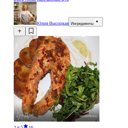
Юлия Высоцкая
Ингредиенты
2 ч
5
16