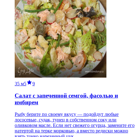
35 м
5
9
Салат с запеченной семгой, фасолью и
имбирем
Рыбу берите по своему вкусу — подойдут любые
лососевые, судак, тунец в собственном соку или
оливковом масле. Если нет свежего огурца, замените его
натертой на терке морковью, а вместо редиски можно
взять тонко нарезанный цук