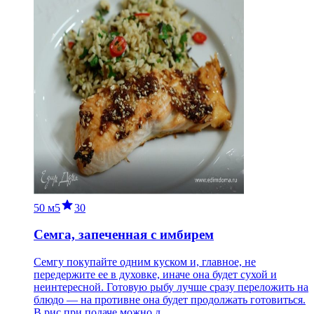
50 м
5
30
Семга, запеченная с имбирем
Семгу покупайте одним куском и, главное, не
передержите ее в духовке, иначе она будет сухой и
неинтересной. Готовую рыбу лучше сразу переложить на
блюдо — на противне она будет продолжать готовиться.
В рис при подаче можно д