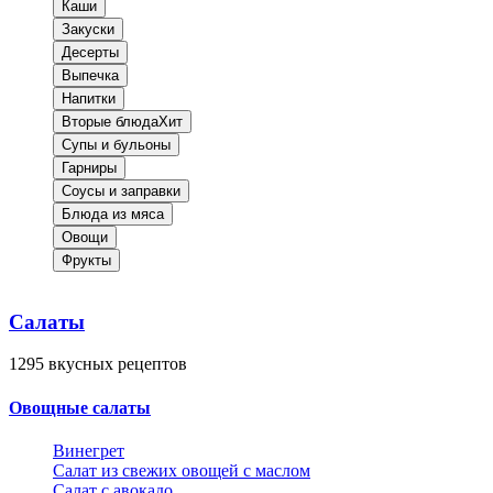
Каши
Закуски
Десерты
Выпечка
Напитки
Вторые блюда
Хит
Супы и бульоны
Гарниры
Соусы и заправки
Блюда из мяса
Овощи
Фрукты
Салаты
1295
вкусных рецептов
Овощные салаты
Винегрет
Салат из свежих овощей с маслом
Салат с авокадо