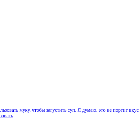
овать муку, чтобы загустить суп. Я думаю, это не портит вкус,
зовать