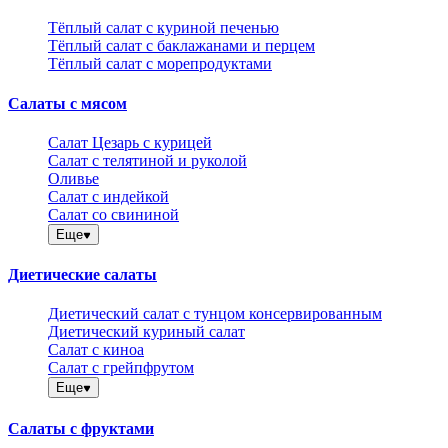
Тёплый салат с куриной печенью
Тёплый салат с баклажанами и перцем
Тёплый салат с морепродуктами
Салаты с мясом
Салат Цезарь с курицей
Салат с телятиной и руколой
Оливье
Салат с индейкой
Салат со свининой
Еще
Диетические салаты
Диетический салат с тунцом консервированным
Диетический куриный салат
Салат с киноа
Салат с грейпфрутом
Еще
Салаты с фруктами