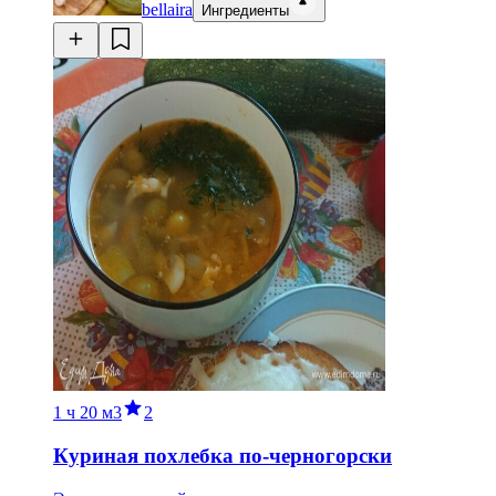
bellaira
Ингредиенты
1 ч
20 м
3
2
Куриная похлебка по-черногорски