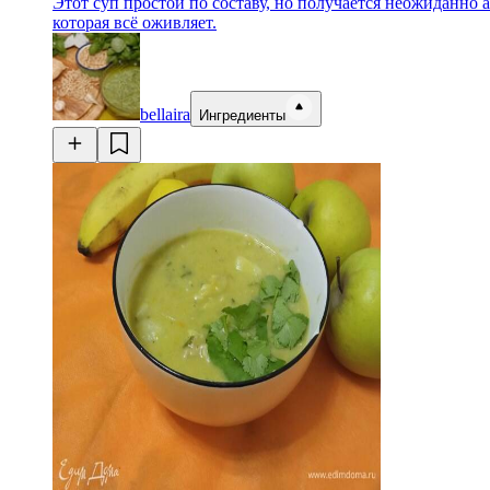
Этот суп простой по составу, но получается неожиданно
которая всё оживляет.
bellaira
Ингредиенты