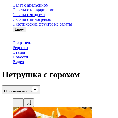
Салат с апельсином
Салаты с мандаринами
Салаты с ягодами
Салаты с виноградом
Экзотические фруктовые салаты
Еще
Сохранено
Рецепты
Статьи
Новости
Видео
Петрушка с горохом
Время готовки
По популярности
Ингредиенты
Калорийность
Рецепты