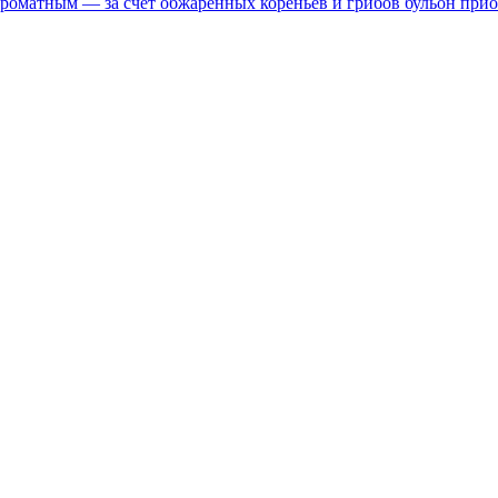
 ароматным — за счёт обжаренных кореньев и грибов бульон при