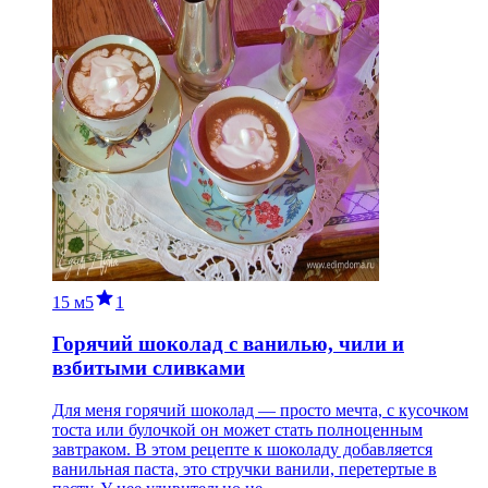
15 м
5
1
Горячий шоколад с ванилью, чили и
взбитыми сливками
Для меня горячий шоколад — просто мечта, с кусочком
тоста или булочкой он может стать полноценным
завтраком. В этом рецепте к шоколаду добавляется
ванильная паста, это стручки ванили, перетертые в