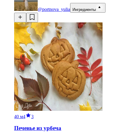
@portnova_yulia
Ингредиенты
40 м
4
3
Печенье из урбеча