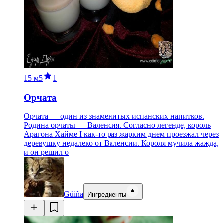
15 м
5
1
Орчата
Орчата — один из знаменитых испанских напитков.
Родина орчаты — Валенсия. Согласно легенде, король
Арагона Хайме I как-то раз жарким днем проезжал через
деревушку недалеко от Валенсии. Короля мучила жажда,
и он решил о
Güiña
Ингредиенты