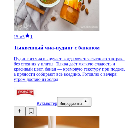
15 м
5
1
Тыквенный чиа-пудинг с бананом
Пудинг из чиа выручает, когда хочется сытного завтрака
без стояния у плиты. Тыква даёт мягкую сладость и
красивый цвет, банан — кремовую текстуру при подаче,
а пряности собирают всё воедино. Готовлю с вечера:
утром достаю из холод
Кухмастер
Ингредиенты