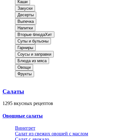
Каши
Закуски
Десерты
Выпечка
Напитки
Вторые блюда
Хит
Супы и бульоны
Гарниры
Соусы и заправки
Блюда из мяса
Овощи
Фрукты
Салаты
1295
вкусных рецептов
Овощные салаты
Винегрет
Салат из свежих овощей с маслом
Салат с авокадо