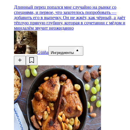
Длинный перец попался мне случайно на рынке со
специями, и первое, что захотелось попробовать —
добавить его в выпечку. Он не жжёт, как чёрный, а даёт
тёплую пряную глубину, которая в сочетании с мёдом и
миндалём звучит неожиданно
Güiña
Ингредиенты