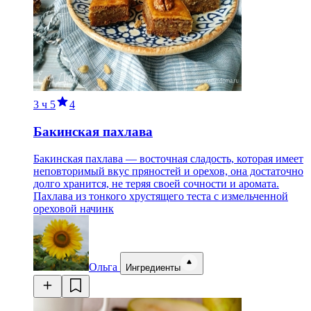
3 ч
5
4
Бакинская пахлава
Бакинская пахлава — восточная сладость, которая имеет
неповторимый вкус пряностей и орехов, она достаточно
долго хранится, не теряя своей сочности и аромата.
Пахлава из тонкого хрустящего теста с измельченной
ореховой начинк
Ольга
Ингредиенты