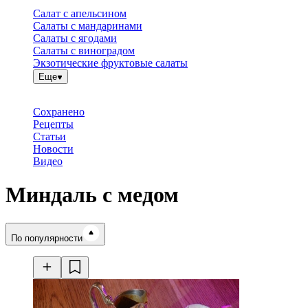
Салат с апельсином
Салаты с мандаринами
Салаты с ягодами
Салаты с виноградом
Экзотические фруктовые салаты
Еще
Сохранено
Рецепты
Статьи
Новости
Видео
Миндаль с медом
Время готовки
По популярности
Ингредиенты
Калорийность
Рецепты