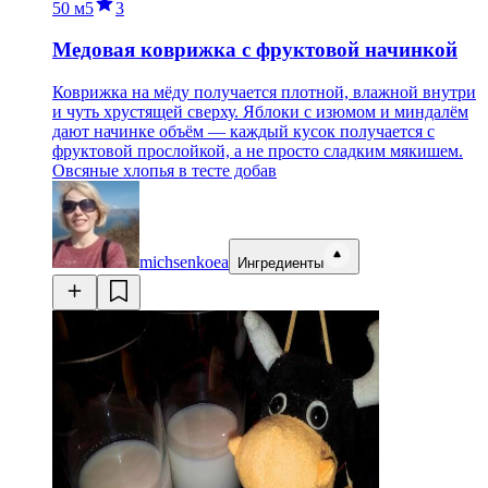
50 м
5
3
Медовая коврижка с фруктовой начинкой
Коврижка на мёду получается плотной, влажной внутри
и чуть хрустящей сверху. Яблоки с изюмом и миндалём
дают начинке объём — каждый кусок получается с
фруктовой прослойкой, а не просто сладким мякишем.
Овсяные хлопья в тесте добав
michsenkoea
Ингредиенты