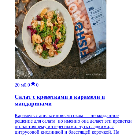
20 м
0.0
0
Салат с креветками в карамели и
мандаринами
Карамель с апельсиновым соком — неожиданное
решение для салата, но именно она делает эти креветки
по-настоящему интересными: чуть сладкими, с
цитрусовой кислинкой и блестящей корочкой. На