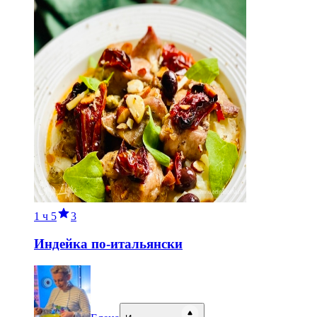
1 ч
5
3
Индейка по-итальянски