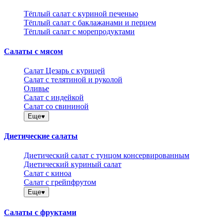
Тёплый салат с куриной печенью
Тёплый салат с баклажанами и перцем
Тёплый салат с морепродуктами
Салаты с мясом
Салат Цезарь с курицей
Салат с телятиной и руколой
Оливье
Салат с индейкой
Салат со свининой
Еще
Диетические салаты
Диетический салат с тунцом консервированным
Диетический куриный салат
Салат с киноа
Салат с грейпфрутом
Еще
Салаты с фруктами