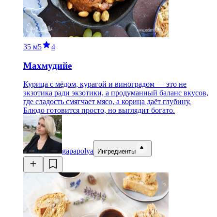
35 м
5
4
Махмудийе
Курица с мёдом, курагой и виноградом — это не
экзотика ради экзотики, а продуманный баланс вкусов,
где сладость смягчает мясо, а корица даёт глубину.
Блюдо готовится просто, но выглядит богато.
gapapolya
Ингредиенты