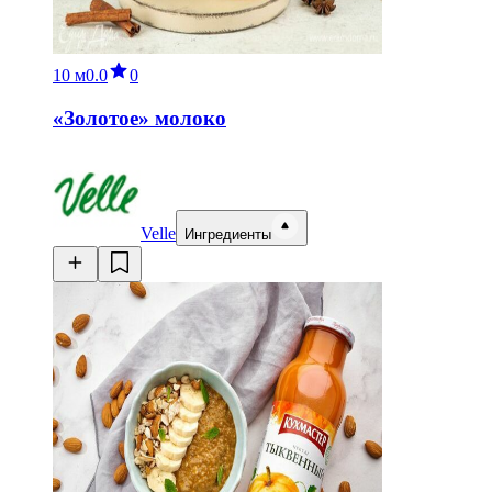
10 м
0.0
0
«Золотое» молоко
Velle
Ингредиенты