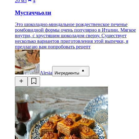
20 м
5
4
Мустаччьоли
Это шоколадно-миндальное рождественское печенье
ромбовидной формы очень популярно в Италии. Мягкое
внутри, с хрустящим шоколадом сверху. Существует
несколько вариантов приготовления этой выпечки, я
предлагаю вам попробовать рецепт
Alesia
Ингредиенты