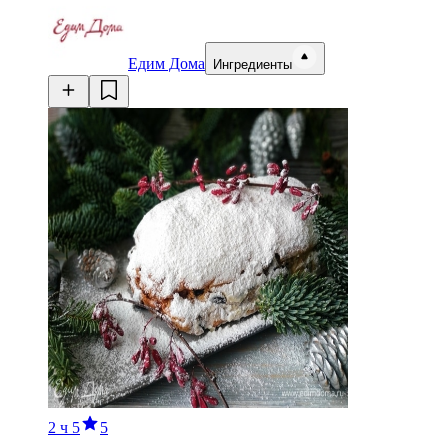
Едим Дома
Ингредиенты
2 ч
5
5