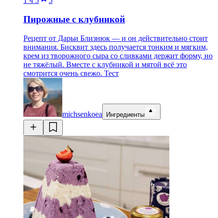
1 ч
5
5
Пирожные с клубникой
Рецепт от Дарьи Близнюк — и он действительно стоит
внимания. Бисквит здесь получается тонким и мягким,
крем из творожного сыра со сливками держит форму, но
не тяжёлый. Вместе с клубникой и мятой всё это
смотрится очень свежо. Тест
michsenkoea
Ингредиенты