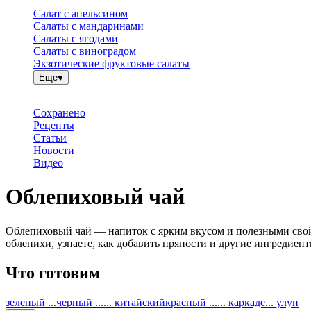
Салат с апельсином
Салаты с мандаринами
Салаты с ягодами
Салаты с виноградом
Экзотические фруктовые салаты
Еще
Сохранено
Рецепты
Статьи
Новости
Видео
Облепиховый чай
Облепиховый чай — напиток с ярким вкусом и полезными свой
облепихи, узнаете, как добавить пряности и другие ингредиент
Что готовим
зеленый ...
черный ...
... китайский
красный ...
... каркаде
... улун