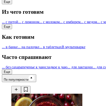
Еще
Из чего готовим
... с питой
... с лимоном
... с молоком
... с имбирем
... с медом
... с 
Еще
Как готовим
... в банке
... на палочке
... в таблетках
В мультиварке
Часто спрашивают
... без сахара
печенье к чаю
сладкое к чаю
... для лактации
... для с
Еще
Время готовки
По популярности
Ингредиенты
Калорийность
Рецепты