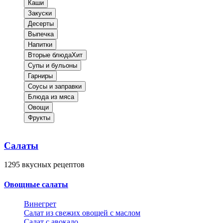
Каши
Закуски
Десерты
Выпечка
Напитки
Вторые блюда
Хит
Супы и бульоны
Гарниры
Соусы и заправки
Блюда из мяса
Овощи
Фрукты
Салаты
1295
вкусных рецептов
Овощные салаты
Винегрет
Салат из свежих овощей с маслом
Салат с авокадо