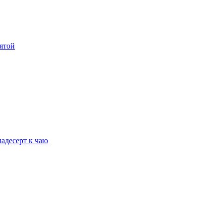
мятой
на
десерт к чаю
 Юлии Высоцкой