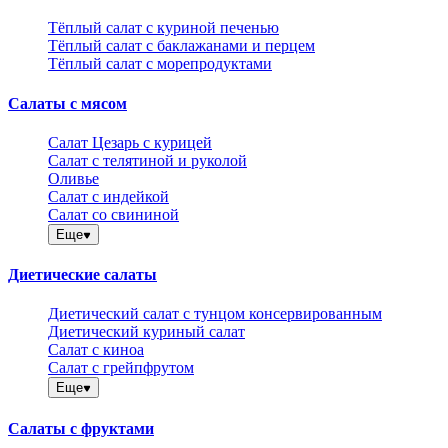
Тёплый салат с куриной печенью
Тёплый салат с баклажанами и перцем
Тёплый салат с морепродуктами
Салаты с мясом
Салат Цезарь с курицей
Салат с телятиной и руколой
Оливье
Салат с индейкой
Салат со свининой
Еще
Диетические салаты
Диетический салат с тунцом консервированным
Диетический куриный салат
Салат с киноа
Салат с грейпфрутом
Еще
Салаты с фруктами