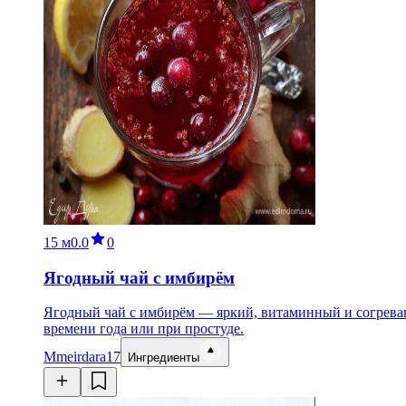
15 м
0.0
0
Ягодный чай с имбирём
Ягодный чай с имбирём — яркий, витаминный и согрева
времени года или при простуде.
M
meirdara17
Ингредиенты