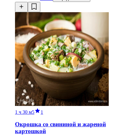
1 ч
30 м
5
1
Окрошка со свининой и жареной
картошкой