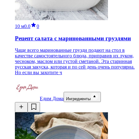
10 м
0.0
0
Рецепт салата с маринованными груздями
Чаще всего маринованные грузди подают на стол в
качестве самостоятельного блюда, приправив их луком,
чесноком, маслом или густой сметаной. Эта старинная
русская закуска, которая и по сей день очень популярна.
Но если вы захотите ч
Едим Дома
Ингредиенты