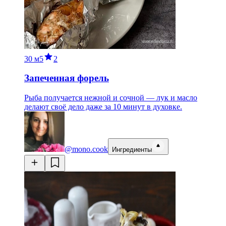
30 м
5
2
Запеченная форель
Рыба получается нежной и сочной — лук и масло
делают своё дело даже за 10 минут в духовке.
@mono.cook
Ингредиенты