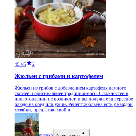
45 м
5
2
Жюльен с грибами и картофелем
Жюльен из грибов с добавлением картофеля намного
сытнее и оригинальнее традиционного. Сложностей в
приготовлении не возникнет, и вы получите интересное
блюдо на обед или ужин. Рецепт жюльена есть у каждой
хозяйки, предлагаю свой в
mizuko
Ингредиенты