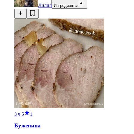
Лилия
Ингредиенты
3 ч
5
1
Буженина