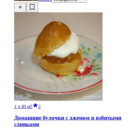
1 ч
40 м
5
2
Домашние булочки с джемом и взбитыми
сливками