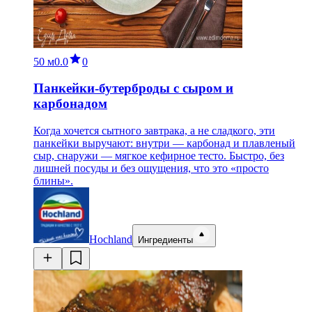
50 м
0.0
0
Панкейки-бутерброды с сыром и
карбонадом
Когда хочется сытного завтрака, а не сладкого, эти
панкейки выручают: внутри — карбонад и плавленый
сыр, снаружи — мягкое кефирное тесто. Быстро, без
лишней посуды и без ощущения, что это «просто
блины».
Hochland
Ингредиенты