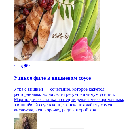
1 ч
5
1
Утиное филе в вишневом соусе
Утка с вишней — сочетание, которое кажется
ресторанным, но на деле требует минимум усилий.
Маринад из базилика и специй делает мясо ароматным,
а вишнёвый соус в конце запекания даёт ту самую
кисло-сладкую корочку, ради которой хоч