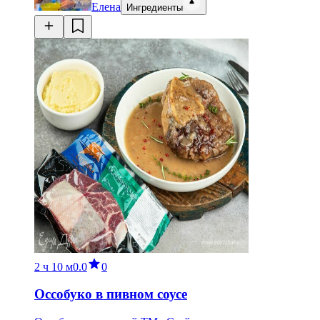
Елена
Ингредиенты
2 ч
10 м
0.0
0
Оссобуко в пивном соусе