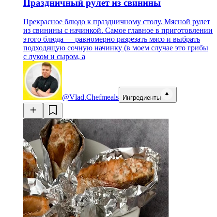
Праздничный рулет из свинины
Прекрасное блюдо к праздничному столу. Мясной рулет
из свинины с начинкой. Самое главное в приготовлении
этого блюда — равномерно разрезать мясо и выбрать
подходящую сочную начинку (в моем случае это грибы
с луком и сыром, а
@Vlad.Chefmeals
Ингредиенты