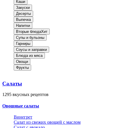
Каши
Закуски
Десерты
Выпечка
Напитки
Вторые блюда
Хит
Супы и бульоны
Гарниры
Соусы и заправки
Блюда из мяса
Овощи
Фрукты
Салаты
1295
вкусных рецептов
Овощные салаты
Винегрет
Салат из свежих овощей с маслом
Салат с авокадо