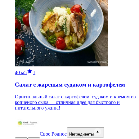
40 м
5
1
Салат с жареным судаком и картофелем
Оригинальный салат с картофелем, судаком и кремом из
копченого сыра — отличная идея для быстрого и
питательного ужина!
Свое Родное
Ингредиенты