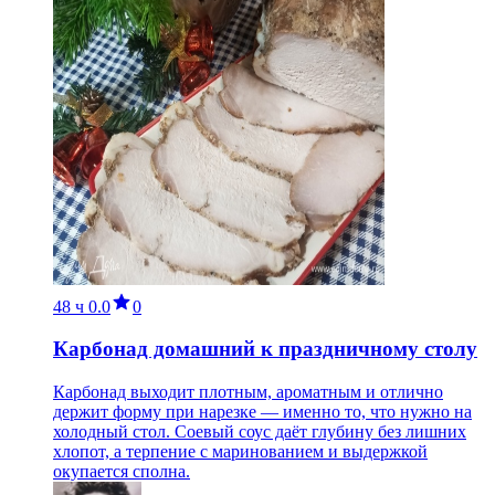
48 ч
0.0
0
Карбонад домашний к праздничному столу
Карбонад выходит плотным, ароматным и отлично
держит форму при нарезке — именно то, что нужно на
холодный стол. Соевый соус даёт глубину без лишних
хлопот, а терпение с маринованием и выдержкой
окупается сполна.