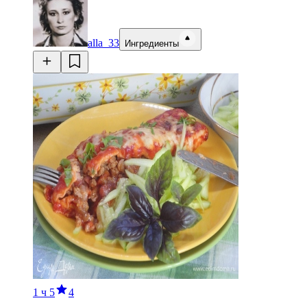
alla_33
Ингредиенты
1 ч
5
4