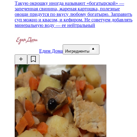
Такую окрошку иногда называют «богатырской» —
запеченная свинина, жареная картошка, полезные
овощи придутся по вкусу любому богатырю. Заправить
суп можно и квасом, и кефиром. Не советуем добавлять
минеральную воду — ее нейтральный
Едим Дома
Ингредиенты