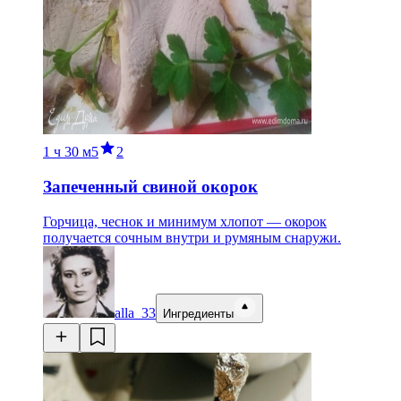
1 ч
30 м
5
2
Запеченный свиной окорок
Горчица, чеснок и минимум хлопот — окорок
получается сочным внутри и румяным снаружи.
alla_33
Ингредиенты