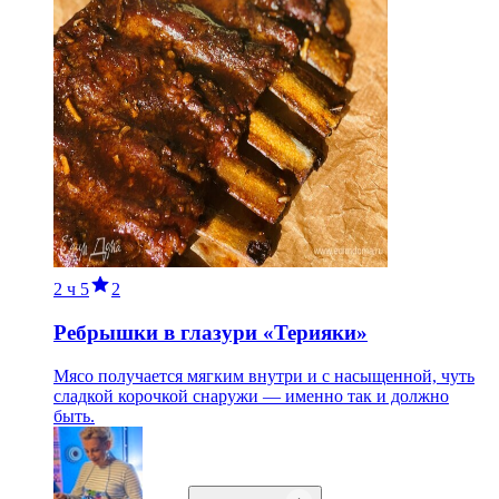
2 ч
5
2
Ребрышки в глазури «Терияки»
Мясо получается мягким внутри и с насыщенной, чуть
сладкой корочкой снаружи — именно так и должно
быть.