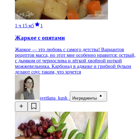
1 ч
15 м
5
1
Жаркое с опятами
Жаркое — это любовь с самого детства! Вариантов
рецептов масса, но этот мне особенно нравится: острый,
с дымком от чернослива и лёгкой хвойной ноткой
можжевельника. Карбонад в аджике и грибной бульон
делают соус таким, что хочется
svetlana_kush_
Ингредиенты