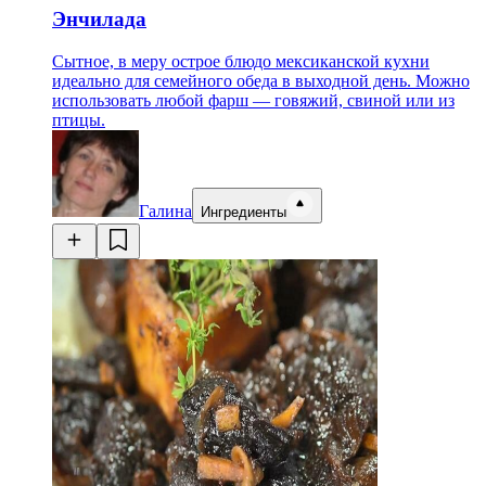
Энчилада
Сытное, в меру острое блюдо мексиканской кухни
идеально для семейного обеда в выходной день. Можно
использовать любой фарш — говяжий, свиной или из
птицы.
Галина
Ингредиенты