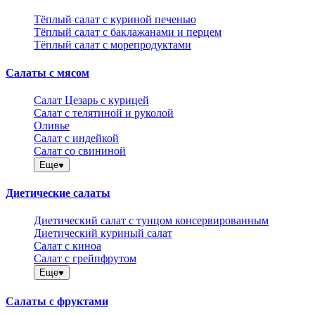
Тёплый салат с куриной печенью
Тёплый салат с баклажанами и перцем
Тёплый салат с морепродуктами
Салаты с мясом
Салат Цезарь с курицей
Салат с телятиной и руколой
Оливье
Салат с индейкой
Салат со свининой
Еще
Диетические салаты
Диетический салат с тунцом консервированным
Диетический куриный салат
Салат с киноа
Салат с грейпфрутом
Еще
Салаты с фруктами