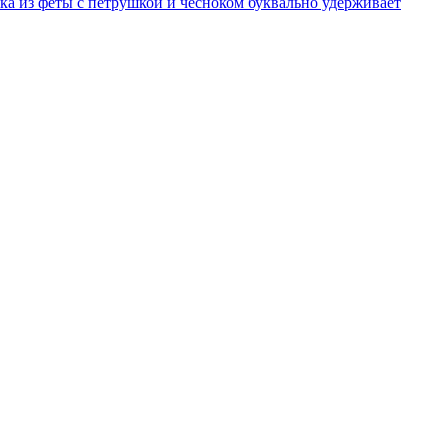
нка из феты с петрушкой и чесноком буквально удерживает