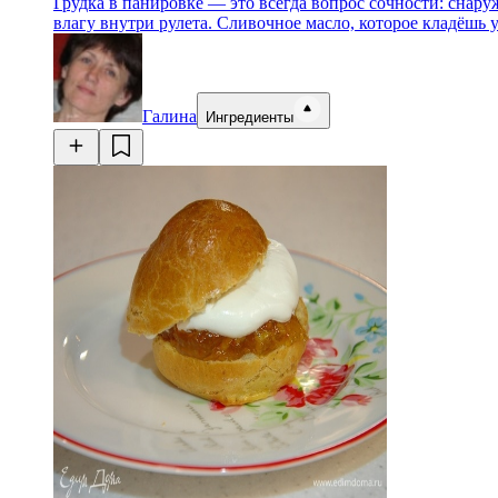
Грудка в панировке — это всегда вопрос сочности: снару
влагу внутри рулета. Сливочное масло, которое кладёшь 
Галина
Ингредиенты