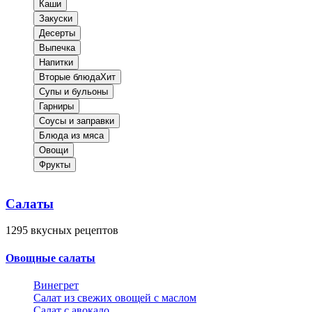
Каши
Закуски
Десерты
Выпечка
Напитки
Вторые блюда
Хит
Супы и бульоны
Гарниры
Соусы и заправки
Блюда из мяса
Овощи
Фрукты
Салаты
1295
вкусных рецептов
Овощные салаты
Винегрет
Салат из свежих овощей с маслом
Салат с авокадо