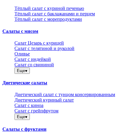
Тёплый салат с куриной печенью
Тёплый салат с баклажанами и перцем
Тёплый салат с морепродуктами
Салаты с мясом
Салат Цезарь с курицей
Салат с телятиной и руколой
Оливье
Салат с индейкой
Салат со свининой
Еще
Диетические салаты
Диетический салат с тунцом консервированным
Диетический куриный салат
Салат с киноа
Салат с грейпфрутом
Еще
Салаты с фруктами