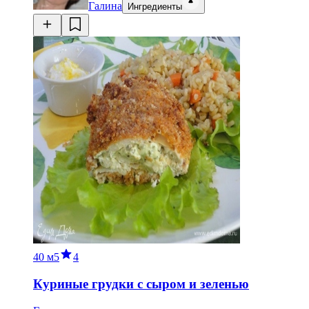
Галина
Ингредиенты
40 м
5
4
Куриные грудки с сыром и зеленью