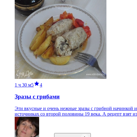
1 ч
30 м
5
4
Зразы с грибами
Эти вкусные и очень нежные зразы с грибной начинкой 
источниках со второй половины 19 века. А рецепт взят и