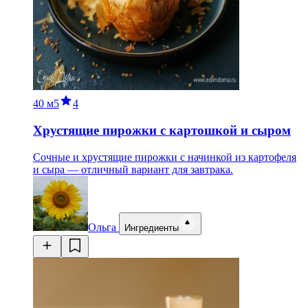
40 м
5
4
Хрустящие пирожки с картошкой и сыром
Сочные и хрустящие пирожки с начинкой из картофеля
и сыра — отличный вариант для завтрака.
Ольга
Ингредиенты