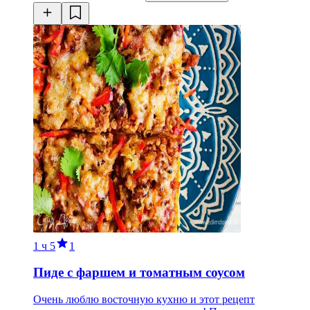
1 ч
5
1
Пиде с фаршем и томатным соусом
Очень люблю восточную кухню и этот рецепт