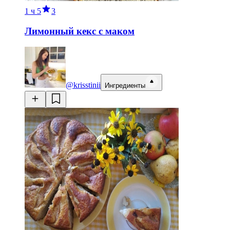
1 ч
5
3
Лимонный кекс с маком
@krisstinii
Ингредиенты