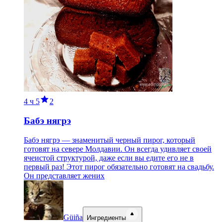
4 ч
5
2
Бабэ нягрэ
Бабэ нягрэ — знаменитый черный пирог, который
готовят на севере Молдавии. Он всегда удивляет своей
ячеистой структурой, даже если вы едите его не в
первый раз! Этот пирог обязательно готовят на свадьбу.
Он представляет жених
Güiña
Ингредиенты