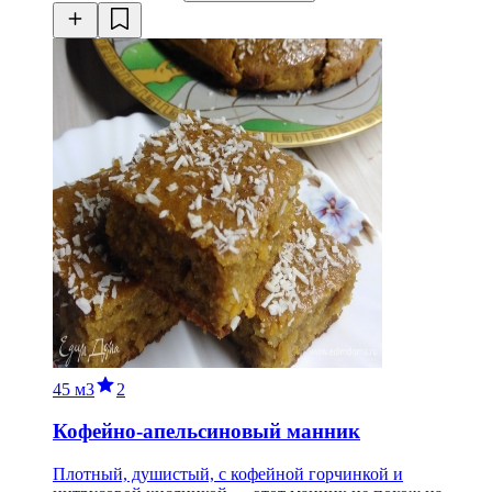
45 м
3
2
Кофейно-апельсиновый манник
Плотный, душистый, с кофейной горчинкой и