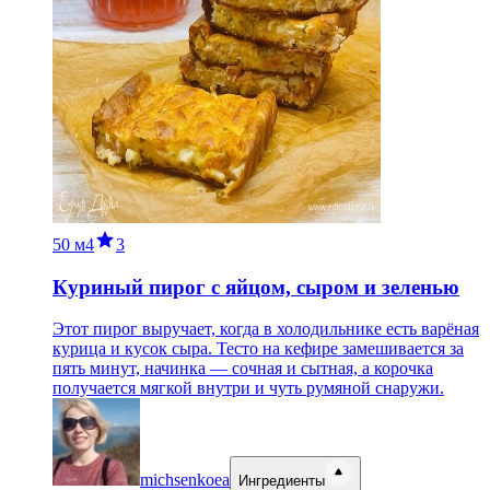
50 м
4
3
Куриный пирог с яйцом, сыром и зеленью
Этот пирог выручает, когда в холодильнике есть варёная
курица и кусок сыра. Тесто на кефире замешивается за
пять минут, начинка — сочная и сытная, а корочка
получается мягкой внутри и чуть румяной снаружи.
michsenkoea
Ингредиенты