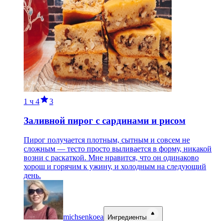
1 ч
4
3
Заливной пирог с сардинами и рисом
Пирог получается плотным, сытным и совсем не
сложным — тесто просто выливается в форму, никакой
возни с раскаткой. Мне нравится, что он одинаково
хорош и горячим к ужину, и холодным на следующий
день.
michsenkoea
Ингредиенты