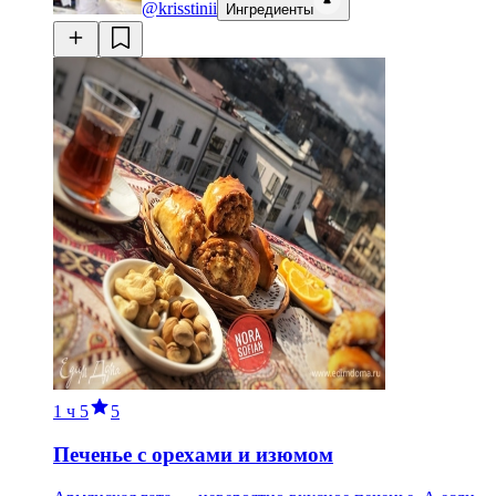
@krisstinii
Ингредиенты
1 ч
5
5
Печенье с орехами и изюмом