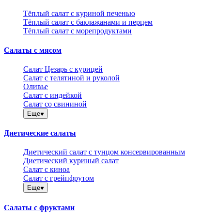
Тёплый салат с куриной печенью
Тёплый салат с баклажанами и перцем
Тёплый салат с морепродуктами
Салаты с мясом
Салат Цезарь с курицей
Салат с телятиной и руколой
Оливье
Салат с индейкой
Салат со свининой
Еще
Диетические салаты
Диетический салат с тунцом консервированным
Диетический куриный салат
Салат с киноа
Салат с грейпфрутом
Еще
Салаты с фруктами