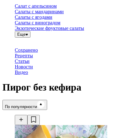
Салат с апельсином
Салаты с мандаринами
Салаты с ягодами
Салаты с виноградом
Экзотические фруктовые салаты
Еще
Сохранено
Рецепты
Статьи
Новости
Видео
Пирог без кефира
Время готовки
По популярности
Ингредиенты
Калорийность
Рецепты