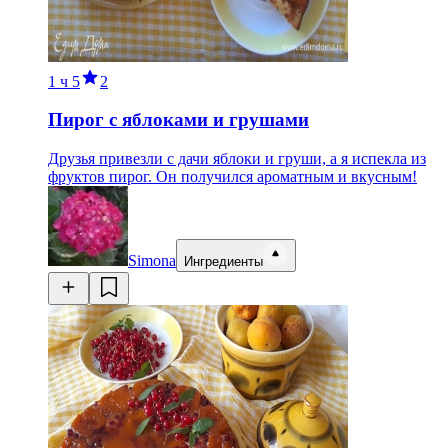
1 ч
5
2
Пирог с яблоками и грушами
Друзья привезли с дачи яблоки и груши, а я испекла из
фруктов пирог. Он получился ароматным и вкусным!
Simona
Ингредиенты