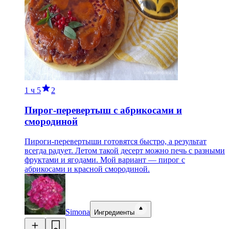
1 ч
5
2
Пирог-перевертыш с абрикосами и
смородиной
Пироги-перевертыши готовятся быстро, а результат
всегда радует. Летом такой десерт можно печь с разными
фруктами и ягодами. Мой вариант — пирог с
абрикосами и красной смородиной.
Simona
Ингредиенты