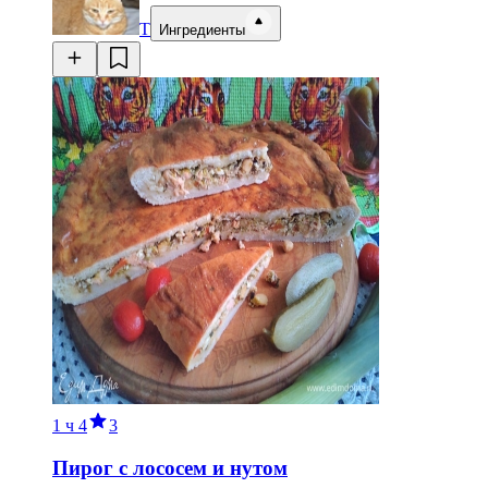
Т
Ингредиенты
1 ч
4
3
Пирог с лососем и нутом