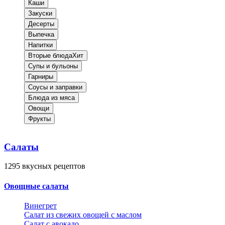
Каши
Закуски
Десерты
Выпечка
Напитки
Вторые блюда
Хит
Супы и бульоны
Гарниры
Соусы и заправки
Блюда из мяса
Овощи
Фрукты
Салаты
1295
вкусных рецептов
Овощные салаты
Винегрет
Салат из свежих овощей с маслом
Салат с авокадо