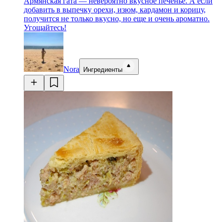
Армянская гата — невероятно вкусное печенье. А если
добавить в выпечку орехи, изюм, кардамон и корицу,
получится не только вкусно, но еще и очень ароматно.
Угощайтесь!
Nora
Ингредиенты