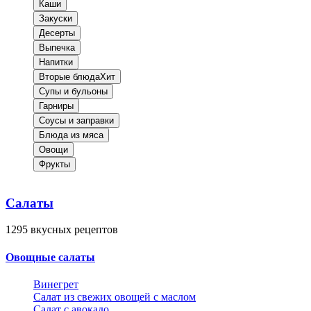
Каши
Закуски
Десерты
Выпечка
Напитки
Вторые блюда
Хит
Супы и бульоны
Гарниры
Соусы и заправки
Блюда из мяса
Овощи
Фрукты
Салаты
1295
вкусных рецептов
Овощные салаты
Винегрет
Салат из свежих овощей с маслом
Салат с авокадо