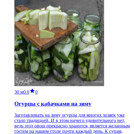
30 м
0.0
0
Огурцы с кабачками на зиму
Заготавливать на зиму огурцы для многих хозяек уже
стало традицией. И в этом ничего удивительного нет,
ведь этот овощ прекрасно хранится, является желанным
гостем на нашем столе почти каждый день. К супам,