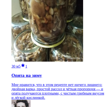
30 м
5
1
Опята на зиму
Мне нравится, что в этом рецепте нет ничего лишнего:
двойная варка, простой рассол и чёткая пропорция — и
опята получаются плотными, с чистым грибным вкусом
и лёгкой кислинкой.