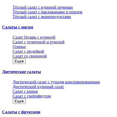
Тёплый салат с куриной печенью
Тёплый салат с баклажанами и перцем
Тёплый салат с морепродуктами
Салаты с мясом
Салат Цезарь с курицей
Салат с телятиной и руколой
Оливье
Салат с индейкой
Салат со свининой
Еще
Диетические салаты
Диетический салат с тунцом консервированным
Диетический куриный салат
Салат с киноа
Салат с грейпфрутом
Еще
Салаты с фруктами