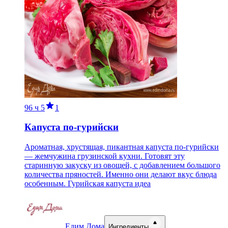
96 ч
5
1
Капуста по-гурийски
Ароматная, хрустящая, пикантная капуста по-гурийски
— жемчужина грузинской кухни. Готовят эту
старинную закуску из овощей, с добавлением большого
количества пряностей. Именно они делают вкус блюда
особенным. Гурийская капуста идеа
Едим Дома
Ингредиенты