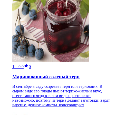
1 ч
0.0
0
Маринованный соленый терн
В сентябре в саду созревает терн или терновник. В
сыром виде его плоды имеют терпко-кислый вкус,
съесть много ягод в таком виде практически
невозможно, поэтому из терна делают заготовки: варят
варенье, делают компоты, консервируют