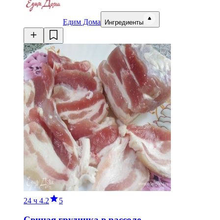
Едим Дома
Ингредиенты
24 ч
4.2
5
Свиная грудинка в рассоле