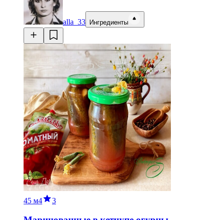
alla_33
Ингредиенты
45 м
4
3
Маринованные в кетчупе огурцы