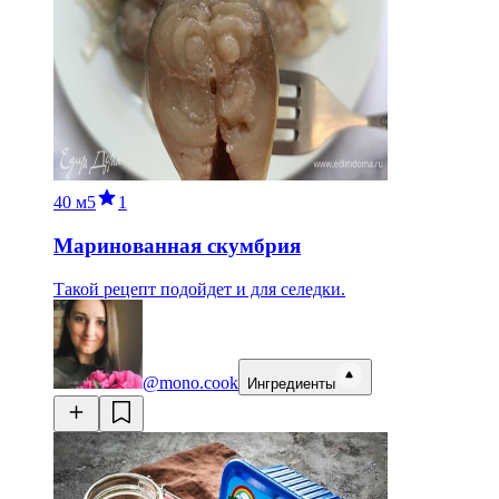
40 м
5
1
Маринованная скумбрия
Такой рецепт подойдет и для селедки.
@mono.cook
Ингредиенты