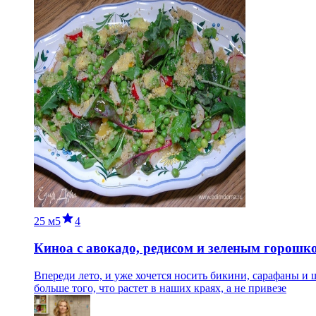
25 м
5
4
Киноа с авокадо, редисом и зеленым горошк
Впереди лето, и уже хочется носить бикини, сарафаны и ш
больше того, что растет в наших краях, а не привезе