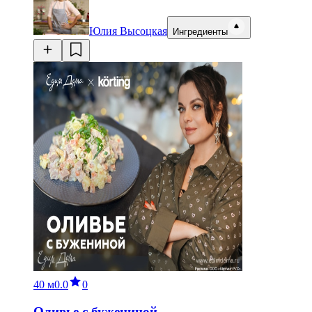
Юлия Высоцкая
Ингредиенты
40 м
0.0
0
Оливье с бужениной