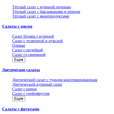
Тёплый салат с куриной печенью
Тёплый салат с баклажанами и перцем
Тёплый салат с морепродуктами
Салаты с мясом
Салат Цезарь с курицей
Салат с телятиной и руколой
Оливье
Салат с индейкой
Салат со свининой
Еще
Диетические салаты
Диетический салат с тунцом консервированным
Диетический куриный салат
Салат с киноа
Салат с грейпфрутом
Еще
Салаты с фруктами