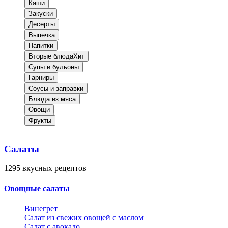
Каши
Закуски
Десерты
Выпечка
Напитки
Вторые блюда
Хит
Супы и бульоны
Гарниры
Соусы и заправки
Блюда из мяса
Овощи
Фрукты
Салаты
1295
вкусных рецептов
Овощные салаты
Винегрет
Салат из свежих овощей с маслом
Салат с авокадо