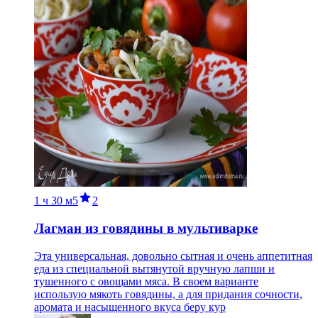
1 ч
30 м
5
2
Лагман из говядины в мультиварке
Эта универсальная, довольно сытная и очень аппетитная
еда из специальной вытянутой вручную лапши и
тушенного с овощами мяса. В своем варианте
использую мякоть говядины, а для придания сочности,
аромата и насыщенного вкуса беру кур