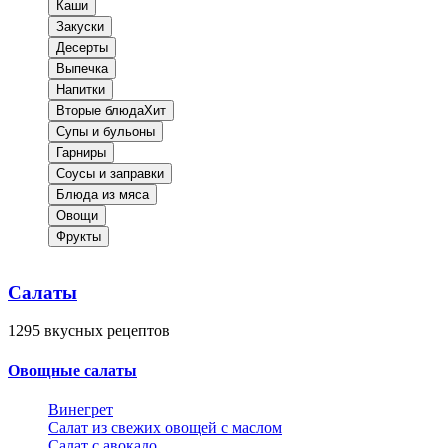
Каши
Закуски
Десерты
Выпечка
Напитки
Вторые блюда
Хит
Супы и бульоны
Гарниры
Соусы и заправки
Блюда из мяса
Овощи
Фрукты
Салаты
1295
вкусных рецептов
Овощные салаты
Винегрет
Салат из свежих овощей с маслом
Салат с авокадо