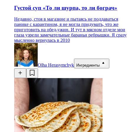
Густой суп «То ли шурпа, то ли бограч»​​​​​​​
Недавно, стоя в магазине и пытаясь не поддаваться
панике с карантином, я не могла придумать, что же
приготовить на обед-ужин. И тут в мясном отделе мои
глаза узрели замечательные бараньи ребрышки. Я сразу
мысленно вернулась в 2010
Olha Herasymchyk
Ингредиенты