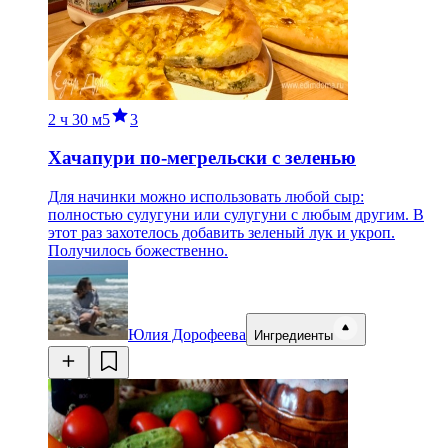
2 ч
30 м
5
3
Хачапури по-мегрельски с зеленью
Для начинки можно использовать любой сыр:
полностью сулугуни или сулугуни с любым другим. В
этот раз захотелось добавить зеленый лук и укроп.
Получилось божественно.
Юлия Дорофеева
Ингредиенты