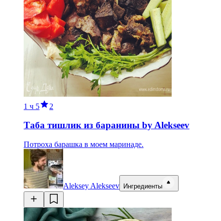
1 ч
5
2
Таба тишлик из баранины by Alekseev
Потроха барашка в моем маринаде.
Aleksey Alekseev
Ингредиенты