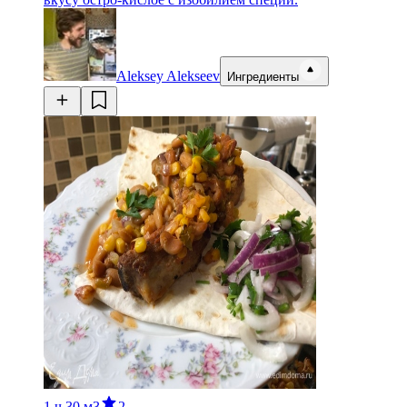
Aleksey Alekseev
Ингредиенты
1 ч
30 м
3
2