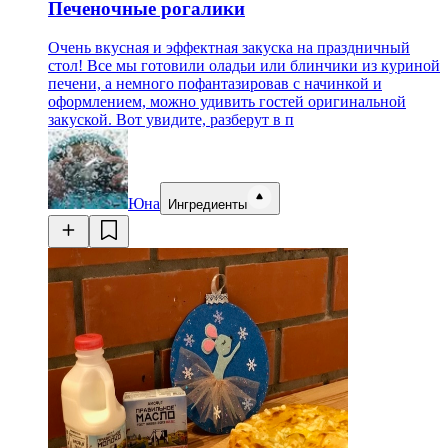
Печеночные рогалики
Очень вкусная и эффектная закуска на праздничный
стол! Все мы готовили оладьи или блинчики из куриной
печени, а немного пофантазировав с начинкой и
оформлением, можно удивить гостей оригинальной
закуской. Вот увидите, разберут в п
Юна
Ингредиенты