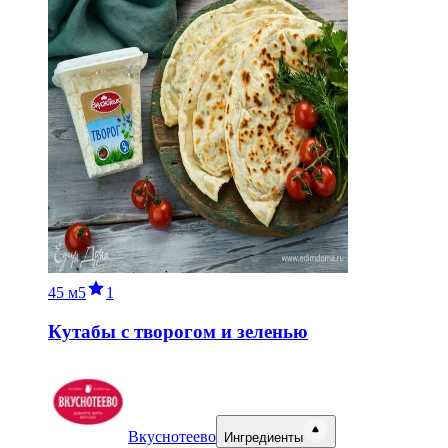
45 м
5
1
Кутабы с творогом и зеленью
Вкуснотеево
Ингредиенты