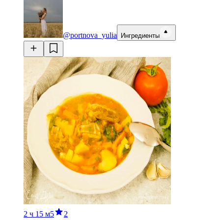
@portnova_yulia
Ингредиенты
2 ч
15 м
5
2