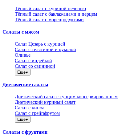
Тёплый салат с куриной печенью
Тёплый салат с баклажанами и перцем
Тёплый салат с морепродуктами
Салаты с мясом
Салат Цезарь с курицей
Салат с телятиной и руколой
Оливье
Салат с индейкой
Салат со свининой
Еще
Диетические салаты
Диетический салат с тунцом консервированным
Диетический куриный салат
Салат с киноа
Салат с грейпфрутом
Еще
Салаты с фруктами