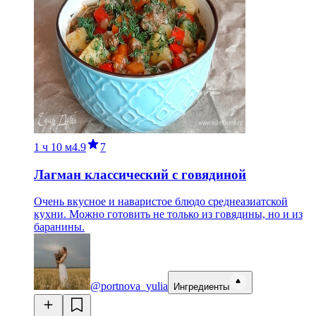
1 ч
10 м
4.9
7
Лагман классический с говядиной
Очень вкусное и наваристое блюдо среднеазиатской
кухни. Можно готовить не только из говядины, но и из
баранины.
@portnova_yulia
Ингредиенты