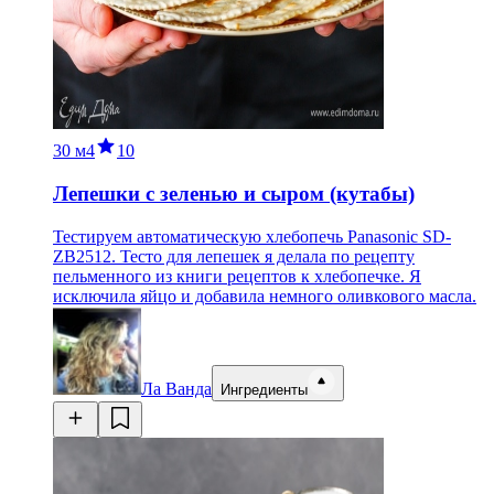
30 м
4
10
Лепешки с зеленью и сыром (кутабы)
Тестируем автоматическую хлебопечь Panasonic SD-
ZB2512. Тесто для лепешек я делала по рецепту
пельменного из книги рецептов к хлебопечке. Я
исключила яйцо и добавила немного оливкового масла.
Ла Ванда
Ингредиенты