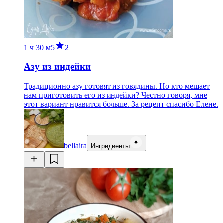
1 ч
30 м
5
2
Азу из индейки
Традиционно азу готовят из говядины. Но кто мешает
нам приготовить его из индейки? Честно говоря, мне
этот вариант нравится больше. За рецепт спасибо Елене.
bellaira
Ингредиенты