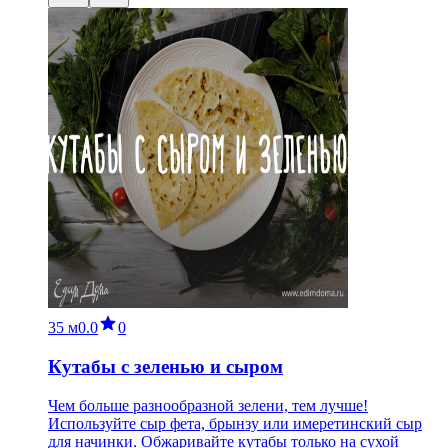
35 м
0.0
0
Кутабы с зеленью и сыром
Чем больше разнообразной зелени, тем лучше!
Используйте сыр фета, брынзу или имеретинский сыр
для начинки. Обжаривайте кутабы только на сухой