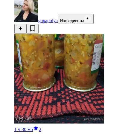
gapapolya
Ингредиенты
1 ч
30 м
5
2