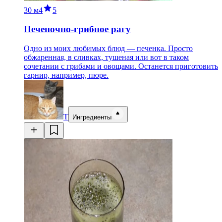
30 м
4
5
Печеночно-грибное рагу
Одно из моих любимых блюд — печенка. Просто
обжаренная, в сливках, тушеная или вот в таком
сочетании с грибами и овощами. Останется приготовить
гарнир, например, пюре.
Т
Ингредиенты