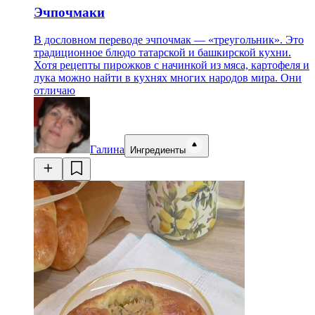
Эчпочмаки
В дословном переводе эчпочмак — «треугольник». Это
традиционное блюдо татарской и башкирской кухни.
Хотя рецепты пирожков с начинкой из мяса, картофеля и
лука можно найти в кухнях многих народов мира. Они
отличаю
Галина
Ингредиенты