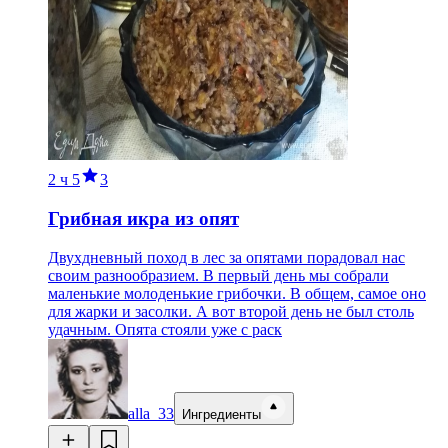
2 ч
5
3
Грибная икра из опят
Двухдневный поход в лес за опятами порадовал нас
своим разнообразием. В первый день мы собрали
маленькие молоденькие грибочки. В общем, самое оно
для жарки и засолки. А вот второй день не был столь
удачным. Опята стояли уже с раск
alla_33
Ингредиенты