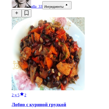
alla_33
Ингредиенты
2 ч
5
2
Лобио с куриной грудкой