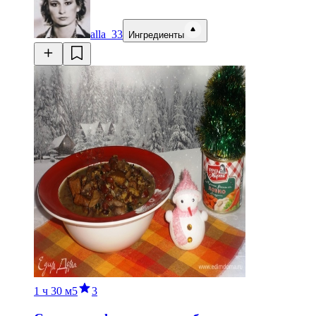
alla_33
Ингредиенты
1 ч
30 м
5
3