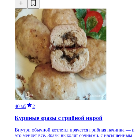
40 м
5
2
Куриные зразы с грибной икрой
Внутри обычной котлеты прячется грибная начинка — и
это меняет всё. Зразы выходят сочными, с насыщенным