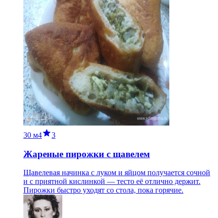
30 м
4
3
Жареные пирожки с щавелем
Щавелевая начинка с луком и яйцом получается сочной
и с приятной кислинкой — тесто её отлично держит.
Пирожки быстро уходят со стола, пока горячие.