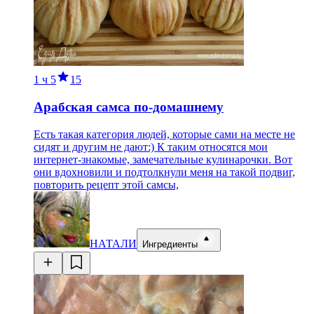
1 ч
5
15
Арабская самса по-домашнему
Есть такая категория людей, которые сами на месте не
сидят и другим не дают:) К таким относятся мои
интернет-знакомые, замечательные кулинарочки. Вот
они вдохновили и подтолкнули меня на такой подвиг,
повторить рецепт этой самсы,
НАТАЛИ
Ингредиенты