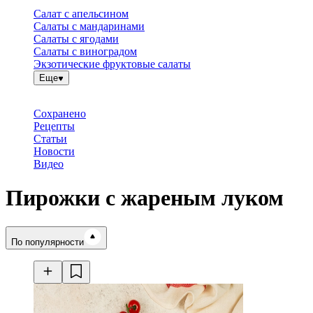
Салат с апельсином
Салаты с мандаринами
Салаты с ягодами
Салаты с виноградом
Экзотические фруктовые салаты
Еще
Сохранено
Рецепты
Статьи
Новости
Видео
Пирожки с жареным луком
Время готовки
По популярности
Ингредиенты
Калорийность