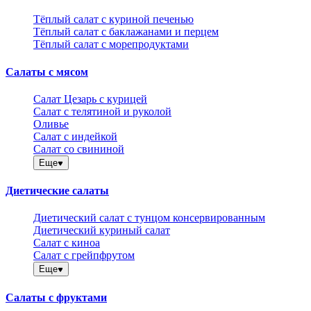
Тёплый салат с куриной печенью
Тёплый салат с баклажанами и перцем
Тёплый салат с морепродуктами
Салаты с мясом
Салат Цезарь с курицей
Салат с телятиной и руколой
Оливье
Салат с индейкой
Салат со свининой
Еще
Диетические салаты
Диетический салат с тунцом консервированным
Диетический куриный салат
Салат с киноа
Салат с грейпфрутом
Еще
Салаты с фруктами