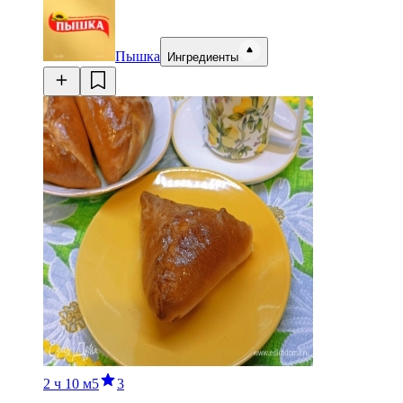
Пышка
Ингредиенты
2 ч
10 м
5
3