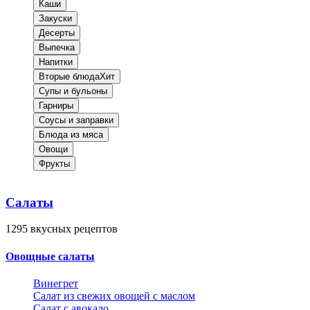
Каши
Закуски
Десерты
Выпечка
Напитки
Вторые блюда
Хит
Супы и бульоны
Гарниры
Соусы и заправки
Блюда из мяса
Овощи
Фрукты
Салаты
1295
вкусных рецептов
Овощные салаты
Винегрет
Салат из свежих овощей с маслом
Салат с авокадо