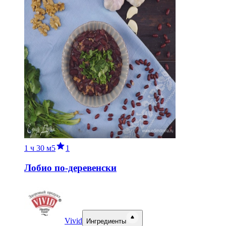
1 ч
30 м
5
1
Лобио по-деревенски
Vivid
Ингредиенты