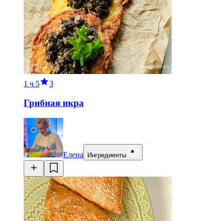
1 ч
5
3
Грибная икра
Елена
Ингредиенты