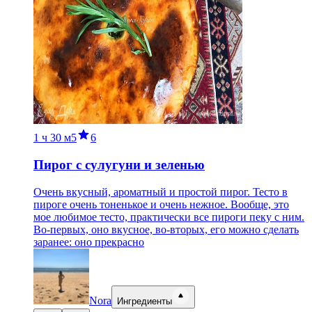
1 ч
30 м
5
6
Пирог с сулугуни и зеленью
Очень вкусный, ароматный и простой пирог. Тесто в
пироге очень тоненькое и очень нежное. Вообще, это
мое любимое тесто, практически все пироги пеку с ним.
Во-первых, оно вкусное, во-вторых, его можно сделать
заранее: оно прекрасно
Nora
Ингредиенты