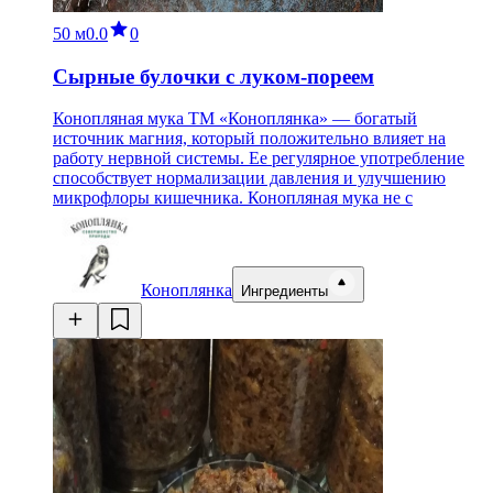
50 м
0.0
0
Сырные булочки с луком-пореем
Конопляная мука ТМ «Коноплянка» — богатый
источник магния, который положительно влияет на
работу нервной системы. Ее регулярное употребление
способствует нормализации давления и улучшению
микрофлоры кишечника. Конопляная мука не с
Коноплянка
Ингредиенты