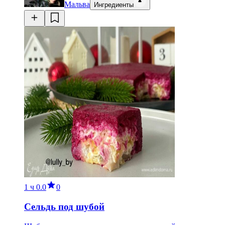
Мальва
Ингредиенты
1 ч
0.0
0
Сельдь под шубой