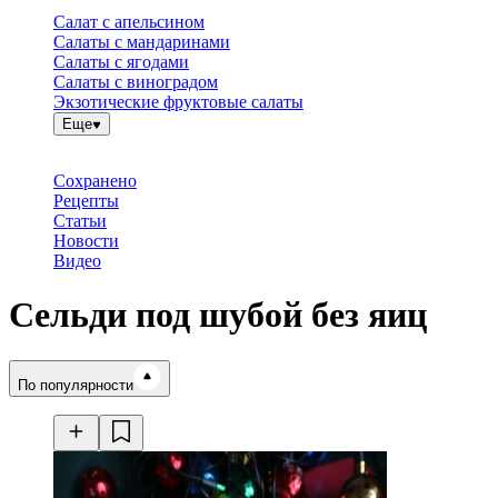
Салат с апельсином
Салаты с мандаринами
Салаты с ягодами
Салаты с виноградом
Экзотические фруктовые салаты
Еще
Сохранено
Рецепты
Статьи
Новости
Видео
Сельди под шубой без яиц
Время готовки
По популярности
Ингредиенты
Калорийность
Рецепты