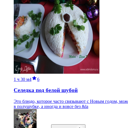
1 ч
30 м
4
6
Селедка под белой шубой
Это блюдо, которое часто связывают с Новым годом, може
в полушубке, а иногда и вовсе без &la