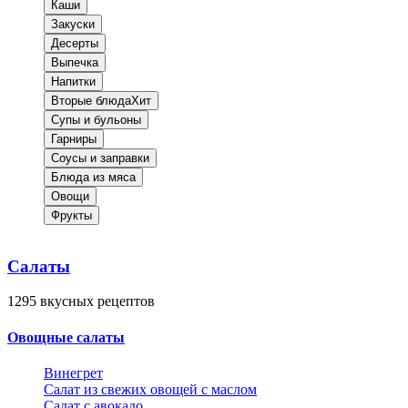
Каши
Закуски
Десерты
Выпечка
Напитки
Вторые блюда
Хит
Супы и бульоны
Гарниры
Соусы и заправки
Блюда из мяса
Овощи
Фрукты
Салаты
1295
вкусных рецептов
Овощные салаты
Винегрет
Салат из свежих овощей с маслом
Салат с авокадо