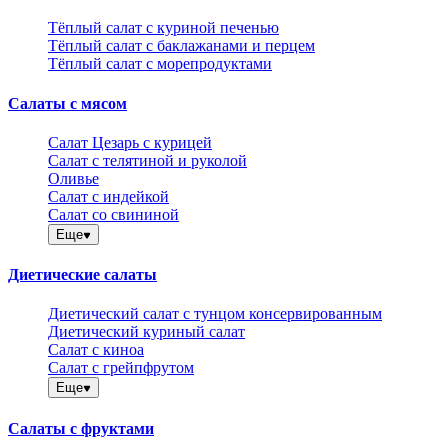
Тёплый салат с куриной печенью
Тёплый салат с баклажанами и перцем
Тёплый салат с морепродуктами
Салаты с мясом
Салат Цезарь с курицей
Салат с телятиной и руколой
Оливье
Салат с индейкой
Салат со свининой
Еще
Диетические салаты
Диетический салат с тунцом консервированным
Диетический куриный салат
Салат с киноа
Салат с грейпфрутом
Еще
Салаты с фруктами