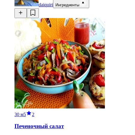
daiquiri
Ингредиенты
30 м
5
2
Печеночный салат