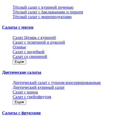
Тёплый салат с куриной печенью
Тёплый салат с баклажанами и перцем
Тёплый салат с морепродуктами
Салаты с мясом
Салат Цезарь с курицей
Салат с телятиной и руколой
Оливье
Салат с индейкой
Салат со свининой
Еще
Диетические салаты
Диетический салат с тунцом консервированным
Диетический куриный салат
Салат с киноа
Салат с грейпфрутом
Еще
Салаты с фруктами