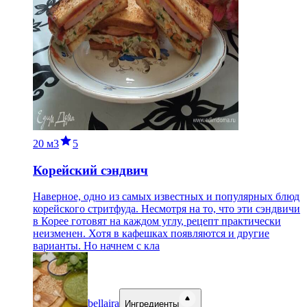
20 м
3
5
Корейский сэндвич
Наверное, одно из самых известных и популярных блюд
корейского стритфуда. Несмотря на то, что эти сэндвичи
в Корее готовят на каждом углу, рецепт практически
неизменен. Хотя в кафешках появляются и другие
варианты. Но начнем с кла
bellaira
Ингредиенты