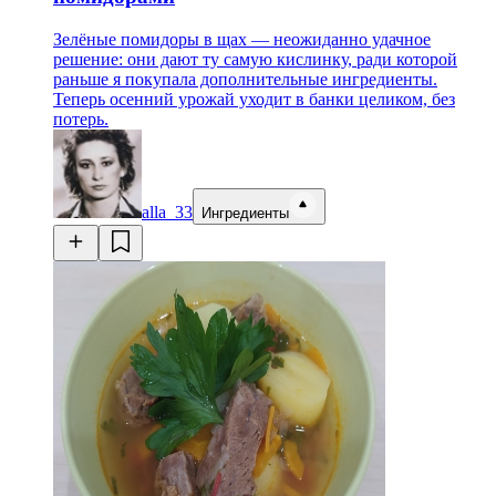
Зелёные помидоры в щах — неожиданно удачное
решение: они дают ту самую кислинку, ради которой
раньше я покупала дополнительные ингредиенты.
Теперь осенний урожай уходит в банки целиком, без
потерь.
alla_33
Ингредиенты