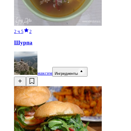
2 ч
5
2
Шурпа
максим
Ингредиенты