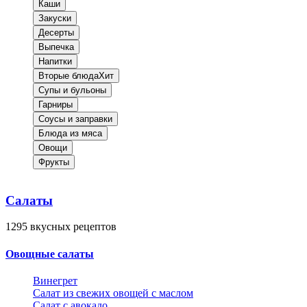
Каши
Закуски
Десерты
Выпечка
Напитки
Вторые блюда
Хит
Супы и бульоны
Гарниры
Соусы и заправки
Блюда из мяса
Овощи
Фрукты
Салаты
1295
вкусных рецептов
Овощные салаты
Винегрет
Салат из свежих овощей с маслом
Салат с авокадо