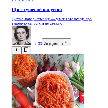
1 ч
30 м
5
2
Щи с тушеной капустой
Густые, наваристые щи — у меня это всегда про
тушёную капусту, а не свежую.
alla_33
Ингредиенты