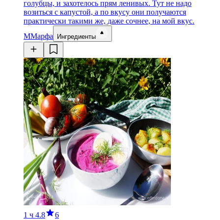
голубцы, и захотелось прям ленивых. Тут не надо
возиться с капустой, а по вкусу они получаются
практически такими же, даже сочнее, на мой вкус.
М
Марфа
Ингредиенты
1 ч
4.8
6