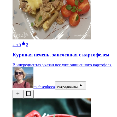
2 ч
5
2
Куриная печень, запеченная с картофелем
В ингредиентах указан вес уже очищенного картофеля.
michsenkoea
Ингредиенты