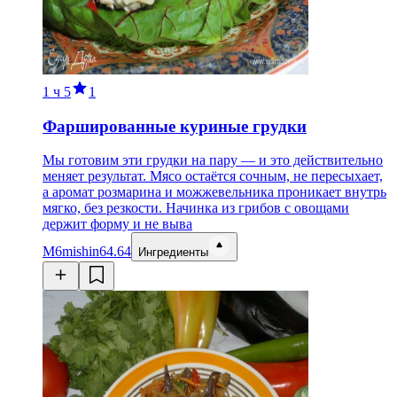
1 ч
5
1
Фаршированные куриные грудки
Мы готовим эти грудки на пару — и это действительно
меняет результат. Мясо остаётся сочным, не пересыхает,
а аромат розмарина и можжевельника проникает внутрь
мягко, без резкости. Начинка из грибов с овощами
держит форму и не выва
M6
mishin64.64
Ингредиенты