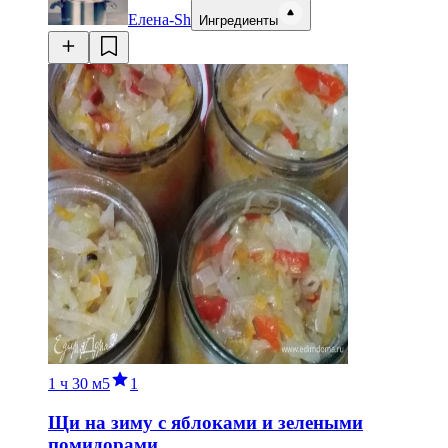
Елена-Sh
Ингредиенты
1 ч
30 м
5
1
Щи на зиму с яблоками и зелеными
помидорами