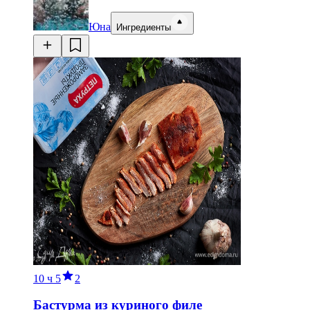
Юна
Ингредиенты
10 ч
5
2
Бастурма из куриного филе