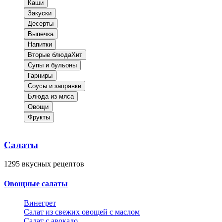
Каши
Закуски
Десерты
Выпечка
Напитки
Вторые блюда
Хит
Супы и бульоны
Гарниры
Соусы и заправки
Блюда из мяса
Овощи
Фрукты
Салаты
1295
вкусных рецептов
Овощные салаты
Винегрет
Салат из свежих овощей с маслом
Салат с авокадо