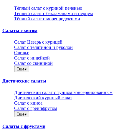
Тёплый салат с куриной печенью
Тёплый салат с баклажанами и перцем
Тёплый салат с морепродуктами
Салаты с мясом
Салат Цезарь с курицей
Салат с телятиной и руколой
Оливье
Салат с индейкой
Салат со свининой
Еще
Диетические салаты
Диетический салат с тунцом консервированным
Диетический куриный салат
Салат с киноа
Салат с грейпфрутом
Еще
Салаты с фруктами