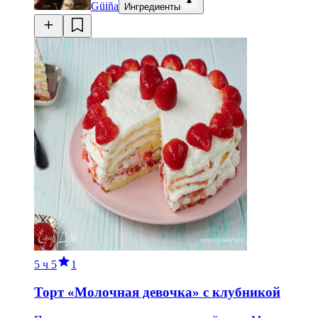
Güiña
Ингредиенты
5 ч
5
1
Торт «Молочная девочка» с клубникой