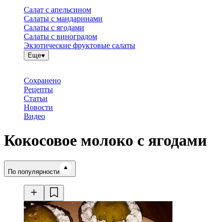
Салат с апельсином
Салаты с мандаринами
Салаты с ягодами
Салаты с виноградом
Экзотические фруктовые салаты
Еще
Сохранено
Рецепты
Статьи
Новости
Видео
Кокосовое молоко с ягодами
Время готовки
По популярности
Ингредиенты
Калорийность
Рецепты