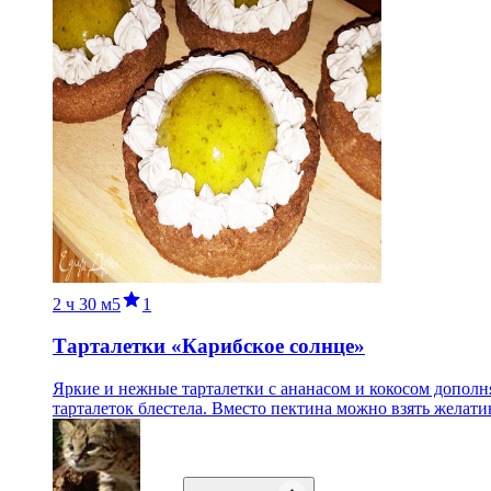
2 ч
30 м
5
1
Тарталетки «Карибское солнце»
Яркие и нежные тарталетки с ананасом и кокосом дополня
тарталеток блестела. Вместо пектина можно взять желати