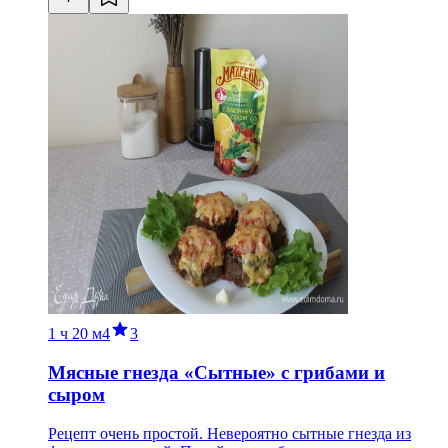
1 ч
20 м
4
3
Мясные гнезда «Сытные» с грибами и
сыром
Рецепт очень простой. Невероятно сытные гнезда из