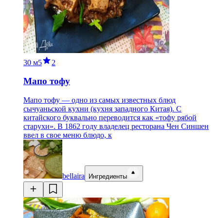
30 м
5
2
Мапо тофу
Мапо тофу — одно из самых известных блюд
сычуаньской кухни (кухня западного Китая). С
китайского буквально переводится как «тофу рябой
старухи». В 1862 году владелец ресторана Чен Синшен
ввел в свое меню блюдо, к
bellaira
Ингредиенты