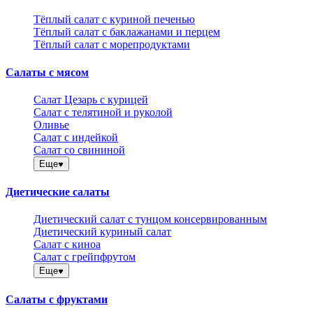
Тёплый салат с куриной печенью
Тёплый салат с баклажанами и перцем
Тёплый салат с морепродуктами
Салаты с мясом
Салат Цезарь с курицей
Салат с телятиной и руколой
Оливье
Салат с индейкой
Салат со свининой
Еще
Диетические салаты
Диетический салат с тунцом консервированным
Диетический куриный салат
Салат с киноа
Салат с грейпфрутом
Еще
Салаты с фруктами