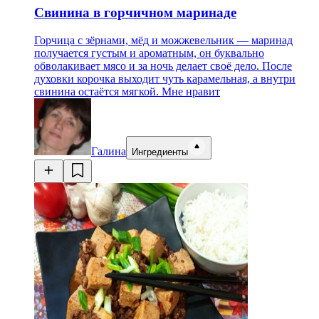
Свинина в горчичном маринаде
Горчица с зёрнами, мёд и можжевельник — маринад
получается густым и ароматным, он буквально
обволакивает мясо и за ночь делает своё дело. После
духовки корочка выходит чуть карамельная, а внутри
свинина остаётся мягкой. Мне нравит
Галина
Ингредиенты