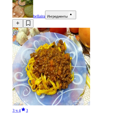
bellaira
Ингредиенты
3 ч
4
3