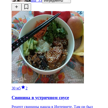
alla_33
Ингредиенты
30 м
5
2
Свинина в устричном соусе
Рецепт свинины нашла в Интернете. Там он был