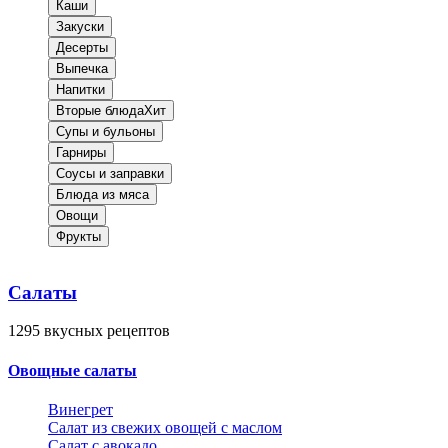
Каши
Закуски
Десерты
Выпечка
Напитки
Вторые блюда
Хит
Супы и бульоны
Гарниры
Соусы и заправки
Блюда из мяса
Овощи
Фрукты
Салаты
1295
вкусных рецептов
Овощные салаты
Винегрет
Салат из свежих овощей с маслом
Салат с авокадо