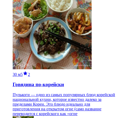
30 м
5
2
Говядина по-корейски
Пулькоги — одно из самых популярных блюд корейской
национальной кухни, которое известно далеко за
пределами Кореи. Это блюдо идеально для
приготовления на открытом огне (само название
переводится с корейского как «огне