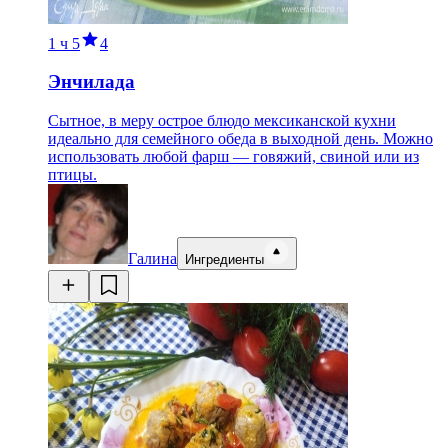
1 ч
5
4
Энчилада
Сытное, в меру острое блюдо мексиканской кухни
идеально для семейного обеда в выходной день. Можно
использовать любой фарш — говяжий, свиной или из
птицы.
Галина
Ингредиенты