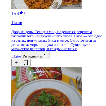
1 ч
4
3
Плов
Добрый день. Сегодня хочу поделиться рецептом
рассыпчатого наивкуснейшего плова. Плов — это одно
из самых популярных блюд в мире. Он готовится из
риса, мяса, моркови, лука и специй. Существует
множество рецептов, и каждый из них и
E
Egor
Ингредиенты