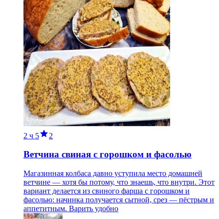
2 ч
5
2
Ветчина свиная с горошком и фасолью
Магазинная колбаса давно уступила место домашней
ветчине — хотя бы потому, что знаешь, что внутри. Этот
вариант делается из свиного фарша с горошком и
фасолью: начинка получается сытной, срез — пёстрым и
аппетитным. Варить удобно