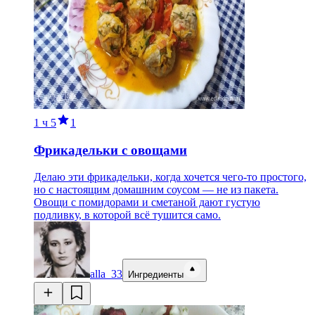
1 ч
5
1
Фрикадельки с овощами
Делаю эти фрикадельки, когда хочется чего-то простого,
но с настоящим домашним соусом — не из пакета.
Овощи с помидорами и сметаной дают густую
подливку, в которой всё тушится само.
alla_33
Ингредиенты