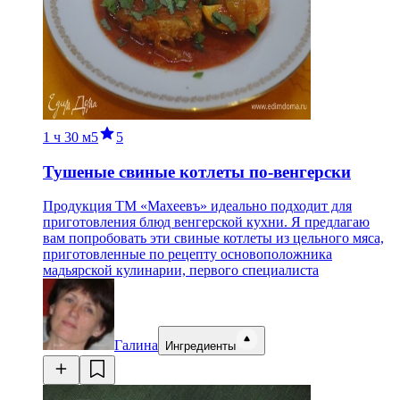
1 ч
30 м
5
5
Тушеные свиные котлеты по-венгерски
Продукция ТМ «Махеевъ» идеально подходит для
приготовления блюд венгерской кухни. Я предлагаю
вам попробовать эти свиные котлеты из цельного мяса,
приготовленные по рецепту основоположника
мадьярской кулинарии, первого специалиста
Галина
Ингредиенты