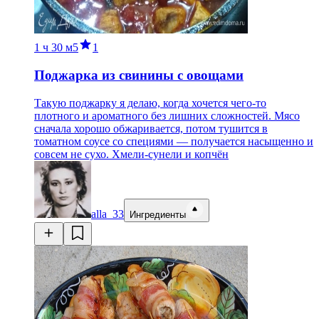
1 ч
30 м
5
1
Поджарка из свинины с овощами
Такую поджарку я делаю, когда хочется чего-то
плотного и ароматного без лишних сложностей. Мясо
сначала хорошо обжаривается, потом тушится в
томатном соусе со специями — получается насыщенно и
совсем не сухо. Хмели-сунели и копчён
alla_33
Ингредиенты