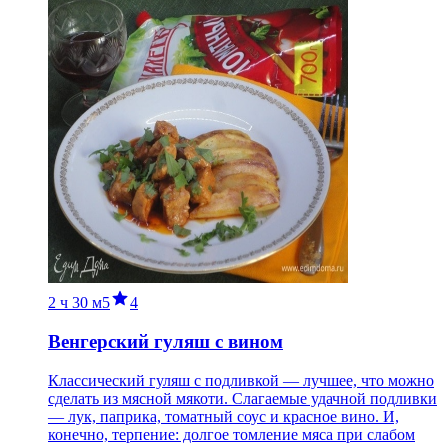
2 ч
30 м
5
4
Венгерский гуляш с вином
Классический гуляш с подливкой — лучшее, что можно
сделать из мясной мякоти. Слагаемые удачной подливки
— лук, паприка, томатный соус и красное вино. И,
конечно, терпение: долгое томление мяса при слабом