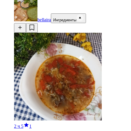
bellaira
Ингредиенты
2 ч
5
1