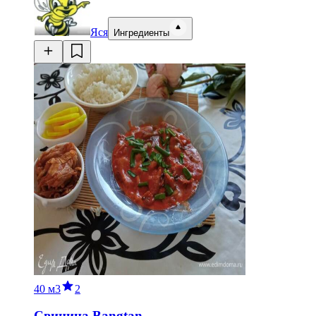
Яся
Ингредиенты
40 м
3
2
Свинина Bangtan