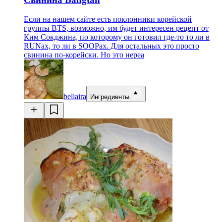
Если на нашем сайте есть поклонники корейской
группы BTS, возможно, им будет интересен рецепт от
Ким Сокджина, по которому он готовил где-то то ли в
RUNах, то ли в SOOPах. Для остальных это просто
свинина по-корейски. Но это нереа
bellaira
Ингредиенты