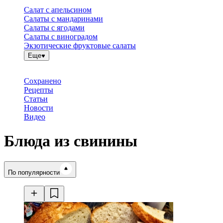
Салат с апельсином
Салаты с мандаринами
Салаты с ягодами
Салаты с виноградом
Экзотические фруктовые салаты
Еще
Сохранено
Рецепты
Статьи
Новости
Видео
Блюда из свинины
Время готовки
По популярности
Ингредиенты
Калорийность
Рецепты