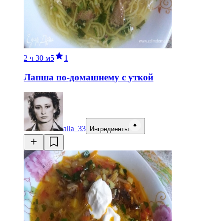
2 ч
30 м
5
1
Лапша по-домашнему с уткой
alla_33
Ингредиенты