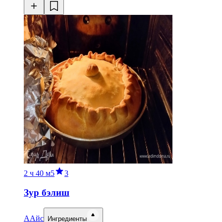
2 ч
40 м
5
3
Зур бэлиш
А
Айс
Ингредиенты