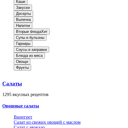
Каши
Закуски
Десерты
Выпечка
Напитки
Вторые блюда
Хит
Супы и бульоны
Гарниры
Соусы и заправки
Блюда из мяса
Овощи
Фрукты
Салаты
1295
вкусных рецептов
Овощные салаты
Винегрет
Салат из свежих овощей с маслом
Салат с авокадо