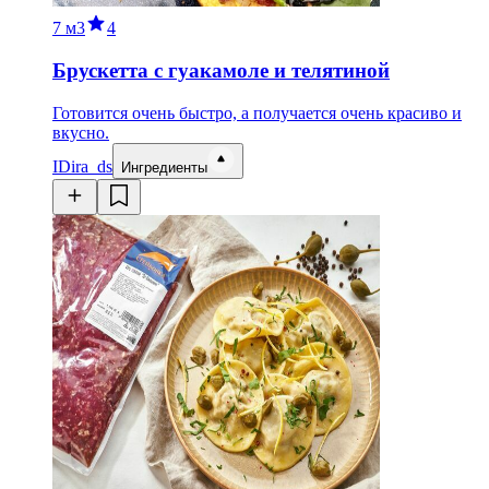
7 м
3
4
Брускетта с гуакамоле и телятиной
Готовится очень быстро, а получается очень красиво и
вкусно.
ID
ira_ds
Ингредиенты