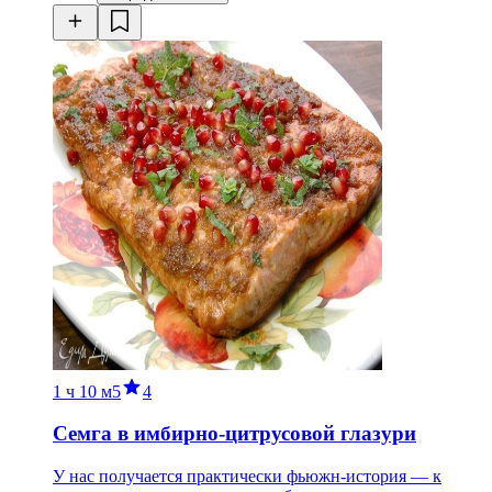
1 ч
10 м
5
4
Семга в имбирно-цитрусовой глазури
У нас получается практически фьюжн-история — к