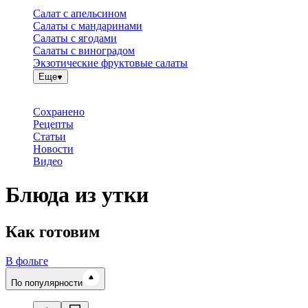
Салат с апельсином
Салаты с мандаринами
Салаты с ягодами
Салаты с виноградом
Экзотические фруктовые салаты
Еще
Сохранено
Рецепты
Статьи
Новости
Видео
Блюда из утки
Как готовим
В фольге
Время готовки
По популярности
Ингредиенты
Калорийность
Рецепты