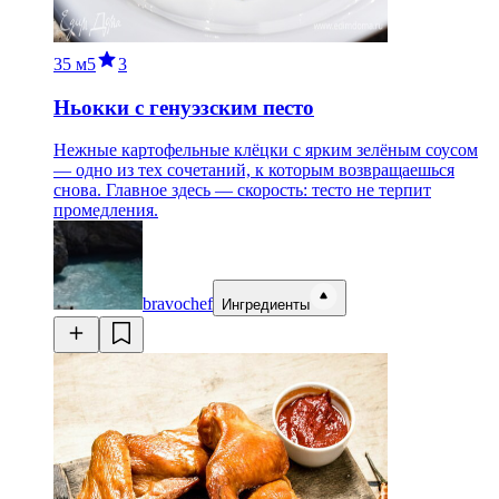
35 м
5
3
Ньокки с генуэзским песто
Нежные картофельные клёцки с ярким зелёным соусом
— одно из тех сочетаний, к которым возвращаешься
снова. Главное здесь — скорость: тесто не терпит
промедления.
bravochef
Ингредиенты