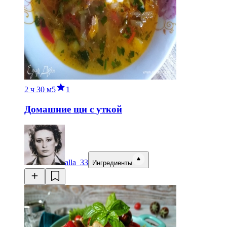
2 ч
30 м
5
1
Домашние щи с уткой
alla_33
Ингредиенты