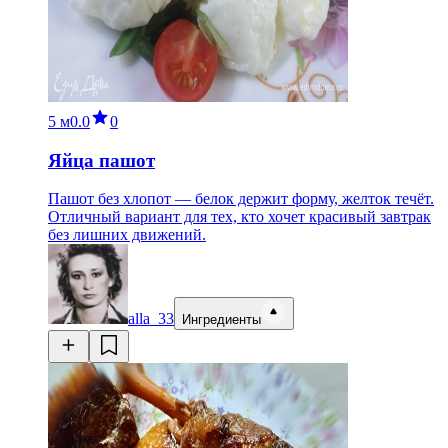
5 м
0.0
0
Яйца пашот
Пашот без хлопот — белок держит форму, желток течёт.
Отличный вариант для тех, кто хочет красивый завтрак
без лишних движений.
alla_33
Ингредиенты