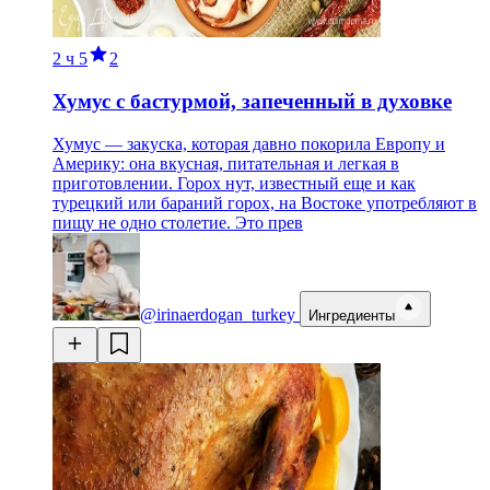
2 ч
5
2
Хумус с бастурмой, запеченный в духовке
Хумус — закуска, которая давно покорила Европу и
Америку: она вкусная, питательная и легкая в
приготовлении. Горох нут, известный еще и как
турецкий или бараний горох, на Востоке употребляют в
пищу не одно столетие. Это прев
@irinaerdogan_turkey
Ингредиенты