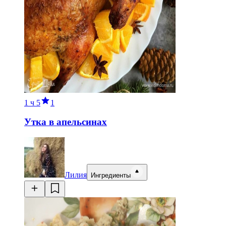
1 ч
5
1
Утка в апельсинах
Лилия
Ингредиенты