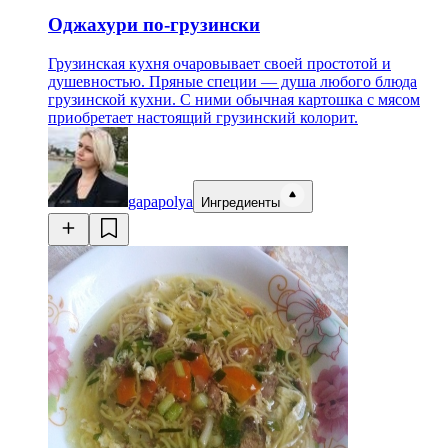
Оджахури по-грузински
Грузинская кухня очаровывает своей простотой и
душевностью. Пряные специи — душа любого блюда
грузинской кухни. С ними обычная картошка с мясом
приобретает настоящий грузинский колорит.
gapapolya
Ингредиенты