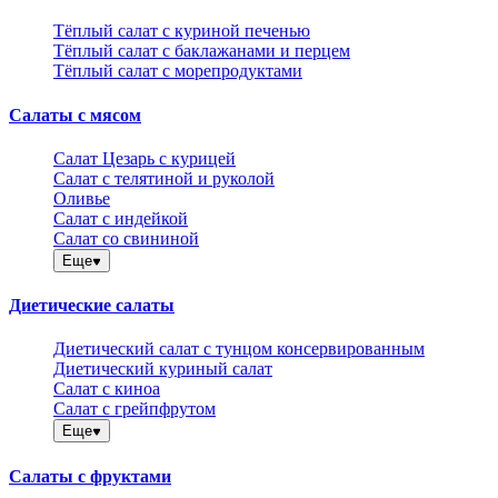
Тёплый салат с куриной печенью
Тёплый салат с баклажанами и перцем
Тёплый салат с морепродуктами
Салаты с мясом
Салат Цезарь с курицей
Салат с телятиной и руколой
Оливье
Салат с индейкой
Салат со свининой
Еще
Диетические салаты
Диетический салат с тунцом консервированным
Диетический куриный салат
Салат с киноа
Салат с грейпфрутом
Еще
Салаты с фруктами