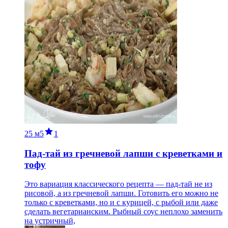
25 м
5
1
Пад-тай из гречневой лапши с креветками и
тофу
Это вариация классического рецепта — пад-тай не из
рисовой, а из гречневой лапши. Готовить его можно не
только с креветками, но и с курицей, с рыбой или даже
сделать вегетарианским. Рыбный соус неплохо заменить
на устричный,