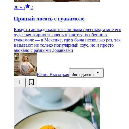
20 м
5
2
Пряный лосось с гуакамоле
Кому-то авокадо кажется слишком пресным, а мне его
чудесная жирность очень нравится, особенно в
гуакамоле — в Мексике, где я была несколько раз, так
называют не только популярный соус, но и просто
авокадо с разными добавками
Юлия Высоцкая
Ингредиенты