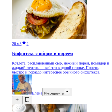
20 м
3
2
Бифштекс с яйцом и пореем
Котлета, расплавленный сыр, нежный порей, помидор и
жидкий желток — всё это в одной стопке. Просто,
быстро и гораздо интереснее обычного бифштекса.
Елена
Ингредиенты