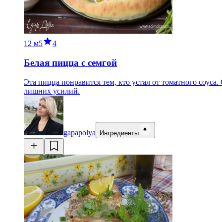
12 м
5
4
Белая пицца с семгой
Эта пицца понравится тем, кто устал от томатного соуса
лишних усилий.
gapapolya
Ингредиенты