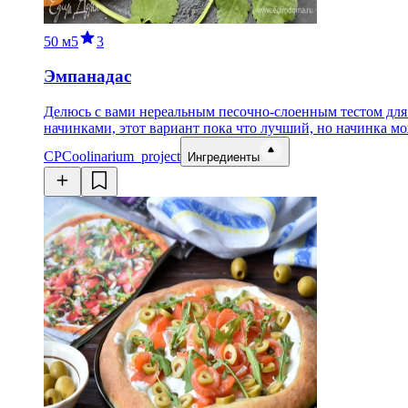
50 м
5
3
Эмпанадас
Делюсь с вами нереальным песочно-слоенным тестом для п
начинками, этот вариант пока что лучший, но начинка м
CP
Coolinarium_project
Ингредиенты