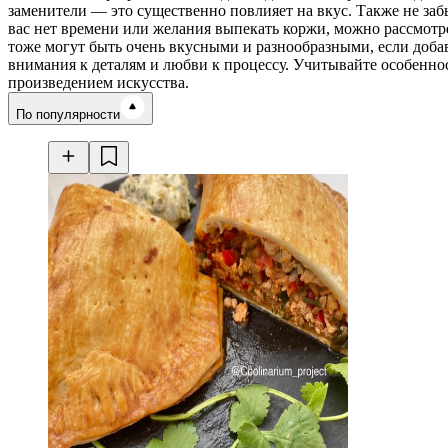
заменители — это существенно повлияет на вкус. Также не за
вас нет времени или желания выпекать коржи, можно рассмотре
тоже могут быть очень вкусными и разнообразными, если добав
внимания к деталям и любви к процессу. Учитывайте особенно
произведением искусства.
Время готовки
По популярности
Ингредиенты
Калорийность
Рецепты