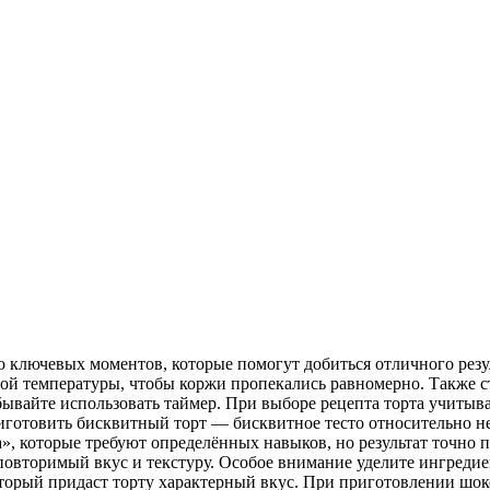
 ключевых моментов, которые помогут добиться отличного резул
ой температуры, чтобы коржи пропекались равномерно. Также ст
бывайте использовать таймер. При выборе рецепта торта учитыв
риготовить бисквитный торт — бисквитное тесто относительно 
 которые требуют определённых навыков, но результат точно по
овторимый вкус и текстуру. Особое внимание уделите ингреди
торый придаст торту характерный вкус. При приготовлении шок