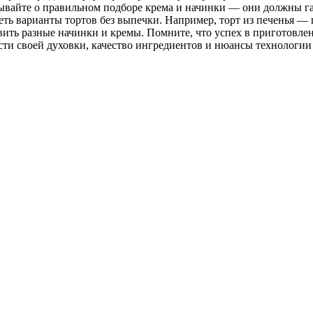
бывайте о правильном подборе крема и начинки — они должны га
ть варианты тортов без выпечки. Например, торт из печенья — 
ить разные начинки и кремы. Помните, что успех в приготовлении
сти своей духовки, качество ингредиентов и нюансы технологи
 Юлии Высоцкой