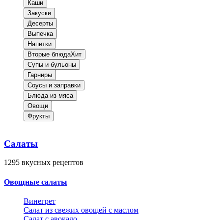
Каши
Закуски
Десерты
Выпечка
Напитки
Вторые блюда
Хит
Супы и бульоны
Гарниры
Соусы и заправки
Блюда из мяса
Овощи
Фрукты
Салаты
1295
вкусных рецептов
Овощные салаты
Винегрет
Салат из свежих овощей с маслом
Салат с авокадо