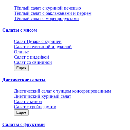
Тёплый салат с куриной печенью
Тёплый салат с баклажанами и перцем
Тёплый салат с морепродуктами
Салаты с мясом
Салат Цезарь с курицей
Салат с телятиной и руколой
Оливье
Салат с индейкой
Салат со свининой
Еще
Диетические салаты
Диетический салат с тунцом консервированным
Диетический куриный салат
Салат с киноа
Салат с грейпфрутом
Еще
Салаты с фруктами