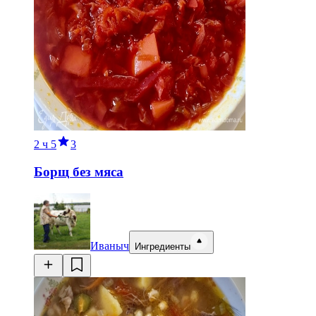
2 ч
5
3
Борщ без мяса
Иваныч
Ингредиенты