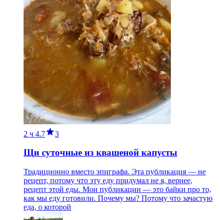
2 ч
4.7
3
Щи суточные из квашеной капусты
Традиционно вместо эпиграфа. Эта публикация — не
рецепт, потому что эту еду придумал не я, вернее,
рецепт этой еды. Мои публикации — это байки про то,
как мы еду готовили. Почему мы? Потому что зачастую
еда, о которой