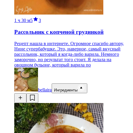
1 ч
30 м
5
3
Рассольник с копченой грудинкой
Рецепт нашла в интернете. Огромное спасибо автору,
Нине супербабушке. Это, наверное, самый вкусный
рассольник, который я когда-либо варила. Немного
заморочно, но результат того стоит. Я делала на
овощном бульоне, который варила по
bellaira
Ингредиенты