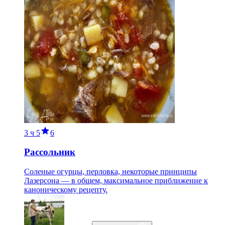
3 ч
5
6
Рассольник
Соленые огурцы, перловка, некоторые принципы
Лазерсона — в общем, максимальное приближение к
каноническому рецепту.