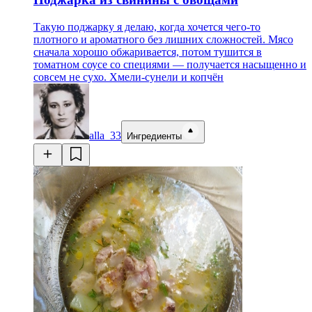
Такую поджарку я делаю, когда хочется чего-то
плотного и ароматного без лишних сложностей. Мясо
сначала хорошо обжаривается, потом тушится в
томатном соусе со специями — получается насыщенно и
совсем не сухо. Хмели-сунели и копчён
alla_33
Ингредиенты