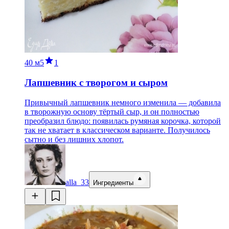
40 м
5
1
Лапшевник с творогом и сыром
Привычный лапшевник немного изменила — добавила
в творожную основу тёртый сыр, и он полностью
преобразил блюдо: появилась румяная корочка, которой
так не хватает в классическом варианте. Получилось
сытно и без лишних хлопот.
alla_33
Ингредиенты