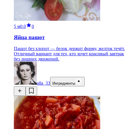
5 м
0.0
0
Яйца пашот
Пашот без хлопот — белок держит форму, желток течёт.
Отличный вариант для тех, кто хочет красивый завтрак
без лишних движений.
alla_33
Ингредиенты