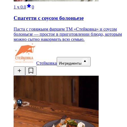
1 ч
0.0
0
Спагетти с соусом болоньезе
Паста с говяжьим фаршем ТМ «Стейковка» и соусом
болоньезе — простое в приготовлении блюдо, которым
можно сытно накормить всю семью.
Стейковка
Ингредиенты