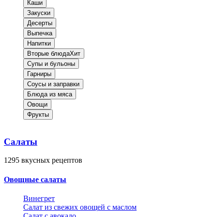
Каши
Закуски
Десерты
Выпечка
Напитки
Вторые блюда
Хит
Супы и бульоны
Гарниры
Соусы и заправки
Блюда из мяса
Овощи
Фрукты
Салаты
1295
вкусных рецептов
Овощные салаты
Винегрет
Салат из свежих овощей с маслом
Салат с авокадо