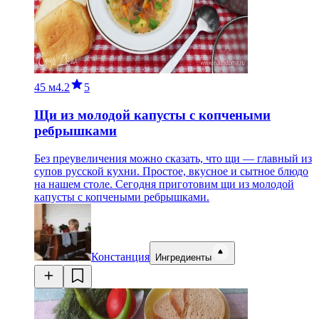
45 м
4.2
5
Щи из молодой капусты с копчеными
ребрышками
Без преувеличения можно сказать, что щи — главный из
супов русской кухни. Простое, вкусное и сытное блюдо
на нашем столе. Сегодня приготовим щи из молодой
капусты с копчеными ребрышками.
Констанция
Ингредиенты