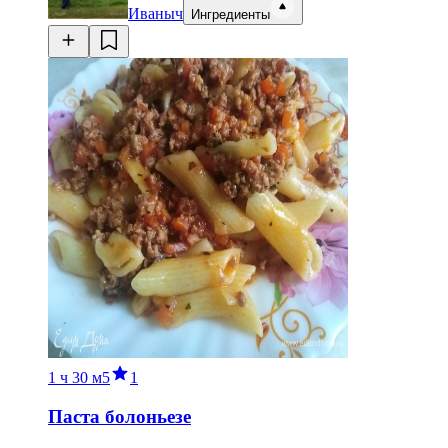
Иваныч
Ингредиенты
1 ч
30 м
5
1
Паста болоньезе