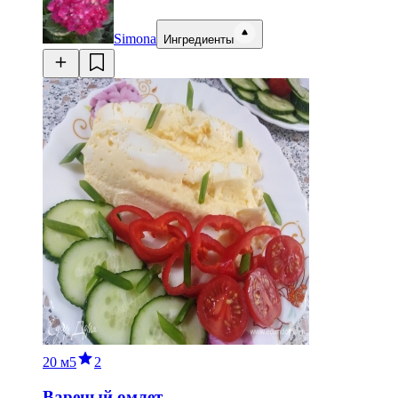
Simona
Ингредиенты
20 м
5
2
Вареный омлет