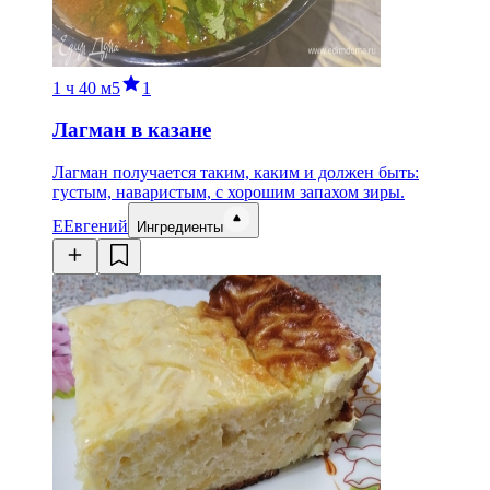
1 ч
40 м
5
1
Лагман в казане
Лагман получается таким, каким и должен быть:
густым, наваристым, с хорошим запахом зиры.
Е
Евгений
Ингредиенты