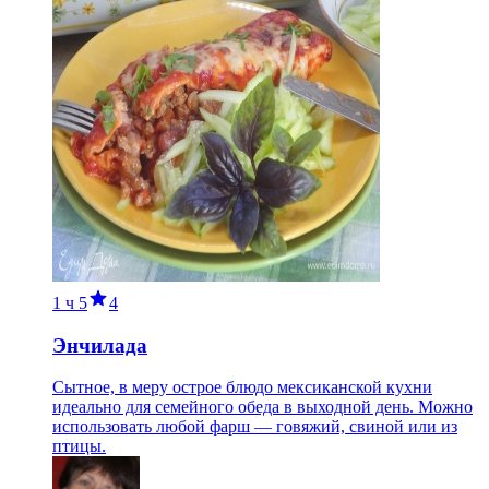
1 ч
5
4
Энчилада
Сытное, в меру острое блюдо мексиканской кухни
идеально для семейного обеда в выходной день. Можно
использовать любой фарш — говяжий, свиной или из
птицы.