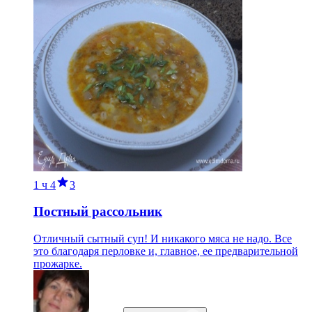
1 ч
4
3
Постный рассольник
Отличный сытный суп! И никакого мяса не надо. Все
это благодаря перловке и, главное, ее предварительной
прожарке.