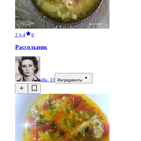
2 ч
4
6
Рассольник
alla_33
Ингредиенты