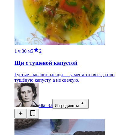
1 ч
30 м
5
2
Щи с тушеной капустой
Густые, наваристые щи — у меня это всегда про
тушёную капусту, а не свежую.
alla_33
Ингредиенты