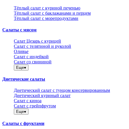
Тёплый салат с куриной печенью
Тёплый салат с баклажанами и перцем
Тёплый салат с морепродуктами
Салаты с мясом
Салат Цезарь с курицей
Салат с телятиной и руколой
Оливье
Салат с индейкой
Салат со свининой
Еще
Диетические салаты
Диетический салат с тунцом консервированным
Диетический куриный салат
Салат с киноа
Салат с грейпфрутом
Еще
Салаты с фруктами