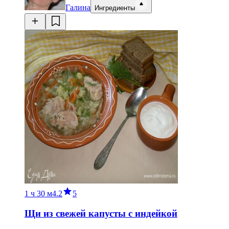
Галина
Ингредиенты
1 ч
30 м
4.2
5
Щи из свежей капусты с индейкой