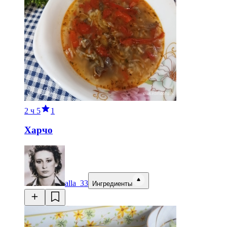
2 ч
5
1
Харчо
alla_33
Ингредиенты