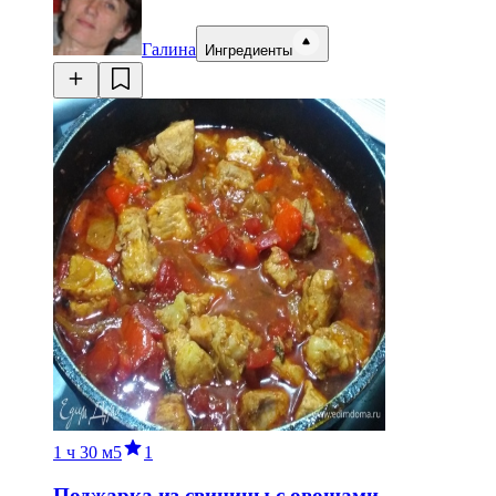
Галина
Ингредиенты
1 ч
30 м
5
1
Поджарка из свинины с овощами