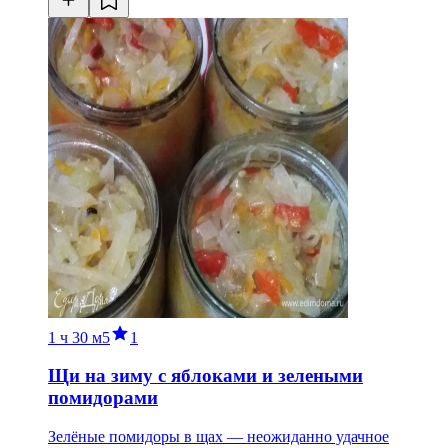
1 ч
30 м
5
1
Щи на зиму с яблоками и зелеными
помидорами
Зелёные помидоры в щах — неожиданно удачное