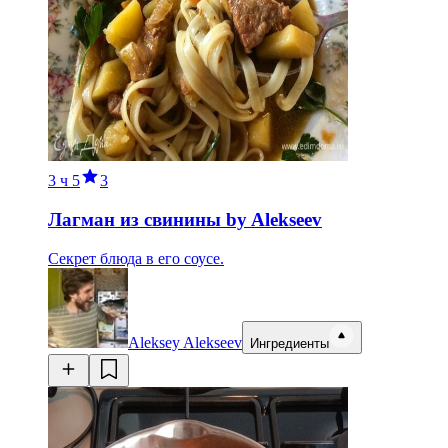
3 ч
5
3
Лагман из свинины by Alekseev
Секрет блюда в его соусе.
Aleksey Alekseev
Ингредиенты