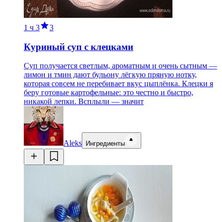
1 ч
3
3
Куриный суп с клецками
Суп получается светлым, ароматным и очень сытным —
лимон и тмин дают бульону лёгкую пряную нотку,
которая совсем не перебивает вкус цыплёнка. Клецки я
беру готовые картофельные: это честно и быстро,
никакой лепки. Всплыли — значит
Aleks
Ингредиенты