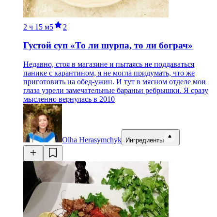
2 ч
15 м
5
2
Густой суп «То ли шурпа, то ли бограч»​​​​​​​
Недавно, стоя в магазине и пытаясь не поддаваться
панике с карантином, я не могла придумать, что же
приготовить на обед-ужин. И тут в мясном отделе мои
глаза узрели замечательные бараньи ребрышки. Я сразу
мысленно вернулась в 2010
Olha Herasymchyk
Ингредиенты