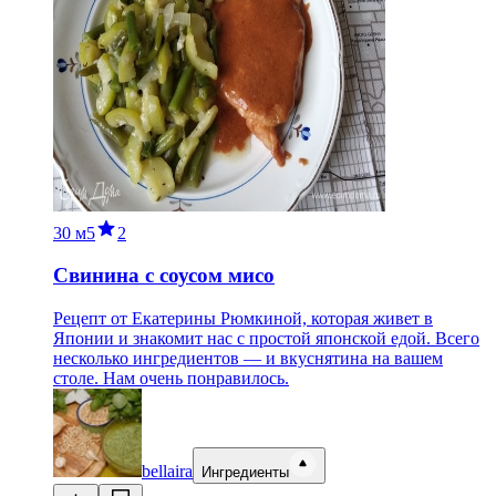
30 м
5
2
Свинина с соусом мисо
Рецепт от Екатерины Рюмкиной, которая живет в
Японии и знакомит нас с простой японской едой. Всего
несколько ингредиентов — и вкуснятина на вашем
столе. Нам очень понравилось.
bellaira
Ингредиенты