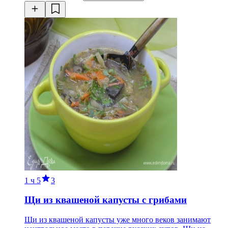
1 ч
5
3
Щи из квашеной капусты с грибами
Щи из квашеной капусты уже много веков занимают