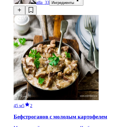
alla_33
Ингредиенты
45 м
5
2
Бефстроганов с молодым картофелем