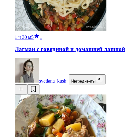
1 ч
30 м
5
1
Лагман с говядиной и домашней лапшой
svetlana_kush_
Ингредиенты