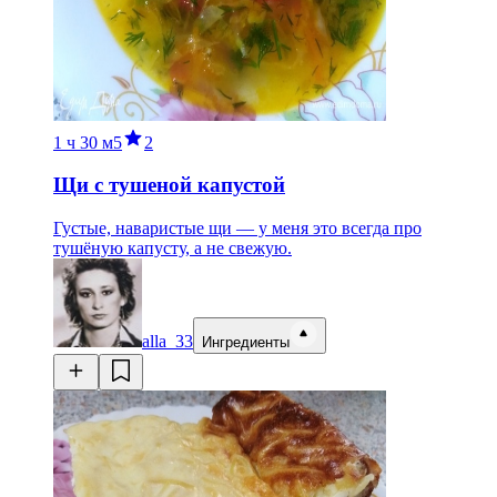
1 ч
30 м
5
2
Щи с тушеной капустой
Густые, наваристые щи — у меня это всегда про
тушёную капусту, а не свежую.
alla_33
Ингредиенты