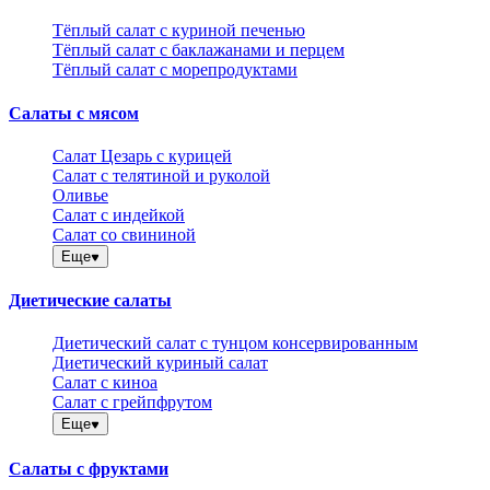
Тёплый салат с куриной печенью
Тёплый салат с баклажанами и перцем
Тёплый салат с морепродуктами
Салаты с мясом
Салат Цезарь с курицей
Салат с телятиной и руколой
Оливье
Салат с индейкой
Салат со свининой
Еще
Диетические салаты
Диетический салат с тунцом консервированным
Диетический куриный салат
Салат с киноа
Салат с грейпфрутом
Еще
Салаты с фруктами