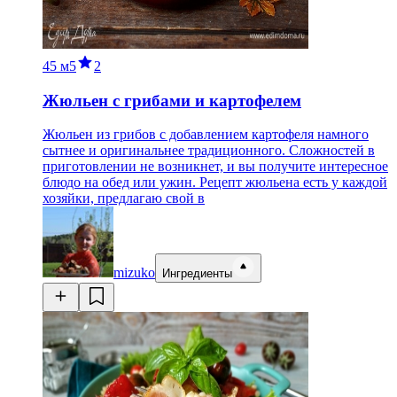
45 м
5
2
Жюльен с грибами и картофелем
Жюльен из грибов с добавлением картофеля намного
сытнее и оригинальнее традиционного. Сложностей в
приготовлении не возникнет, и вы получите интересное
блюдо на обед или ужин. Рецепт жюльена есть у каждой
хозяйки, предлагаю свой в
mizuko
Ингредиенты