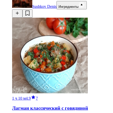
Sushkov Denis
Ингредиенты
1 ч
10 м
4.9
7
Лагман классический с говядиной