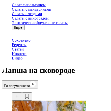
Салат с апельсином
Салаты с мандаринами
Салаты с ягодами
Салаты с виноградом
Экзотические фруктовые салаты
Еще
Сохранено
Рецепты
Статьи
Новости
Видео
Лапша на сковороде
Время готовки
По популярности
Ингредиенты
Калорийность
Рецепты