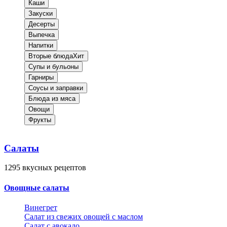
Каши
Закуски
Десерты
Выпечка
Напитки
Вторые блюда
Хит
Супы и бульоны
Гарниры
Соусы и заправки
Блюда из мяса
Овощи
Фрукты
Салаты
1295
вкусных рецептов
Овощные салаты
Винегрет
Салат из свежих овощей с маслом
Салат с авокадо