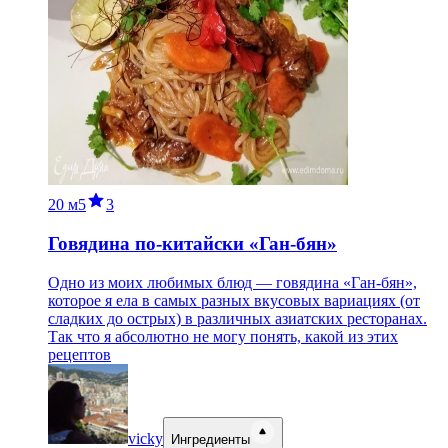
20 м
5
3
Говядина по-китайски «Ган-бян»
Одно из моих любимых блюд — говядина «Ган-бян»,
которое я ела в самых разных вкусовых вариациях (от
сладких до острых) в различных азиатских ресторанах.
Так что я абсолютно не могу понять, какой из этих
рецептов
vicky
Ингредиенты