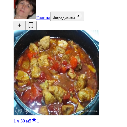
Галина
Ингредиенты
1 ч
30 м
5
1