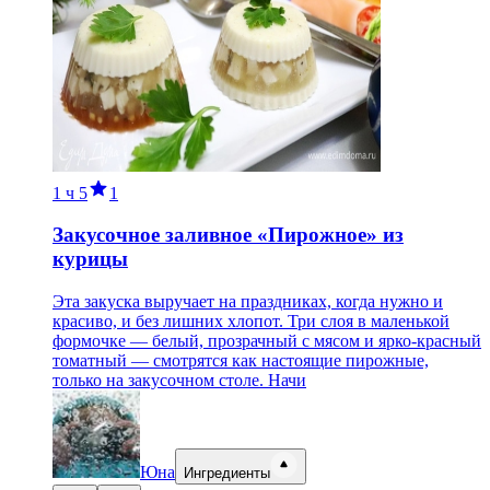
1 ч
5
1
Закусочное заливное «Пирожное» из
курицы
Эта закуска выручает на праздниках, когда нужно и
красиво, и без лишних хлопот. Три слоя в маленькой
формочке — белый, прозрачный с мясом и ярко-красный
томатный — смотрятся как настоящие пирожные,
только на закусочном столе. Начи
Юна
Ингредиенты