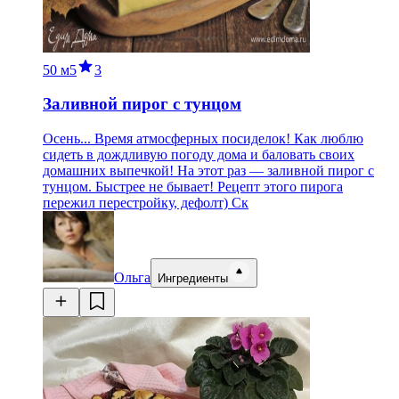
50 м
5
3
Заливной пирог с тунцом
Осень... Время атмосферных посиделок! Как люблю
сидеть в дождливую погоду дома и баловать своих
домашних выпечкой! На этот раз — заливной пирог с
тунцом. Быстрее не бывает! Рецепт этого пирога
пережил перестройку, дефолт) Ск
Ольга
Ингредиенты