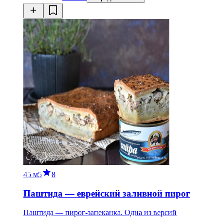
45 м
5
8
Паштида — еврейский заливной пирог
Паштида — пирог-запеканка. Одна из версий