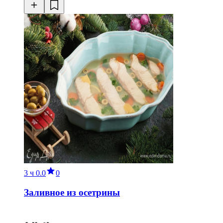
3 ч
0.0
0
Заливное из осетрины