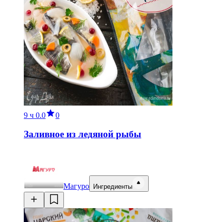
9 ч
0.0
0
Заливное из ледяной рыбы
Магуро
Ингредиенты