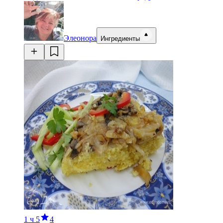
Элеонора
Ингредиенты
1 ч
5
4