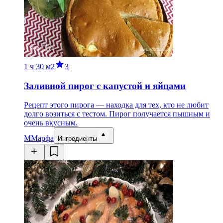
1 ч
30 м
2
3
Заливной пирог с капустой и яйцами
Рецепт этого пирога — находка для тех, кто не любит
долго возиться с тестом. Пирог получается пышным и
очень вкусным.
М
Марфа
Ингредиенты