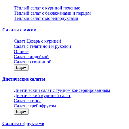
Тёплый салат с куриной печенью
Тёплый салат с баклажанами и перцем
Тёплый салат с морепродуктами
Салаты с мясом
Салат Цезарь с курицей
Салат с телятиной и руколой
Оливье
Салат с индейкой
Салат со свининой
Еще
Диетические салаты
Диетический салат с тунцом консервированным
Диетический куриный салат
Салат с киноа
Салат с грейпфрутом
Еще
Салаты с фруктами