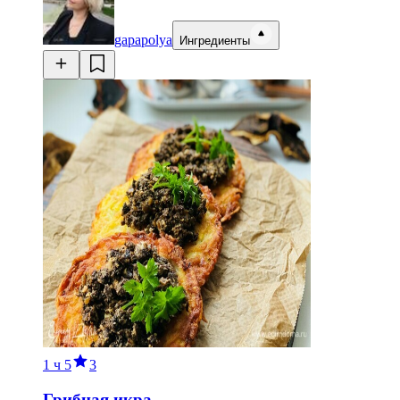
gapapolya
Ингредиенты
1 ч
5
3
Грибная икра