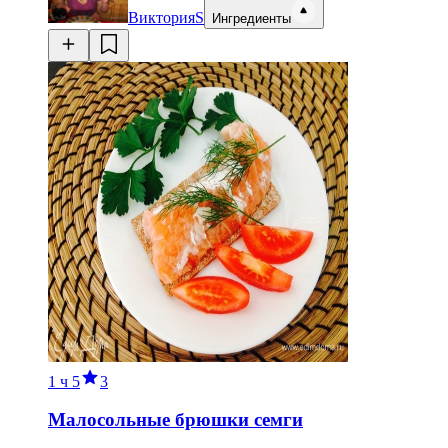
ВикторияS
Ингредиенты
1 ч
5
3
Малосольные брюшки семги