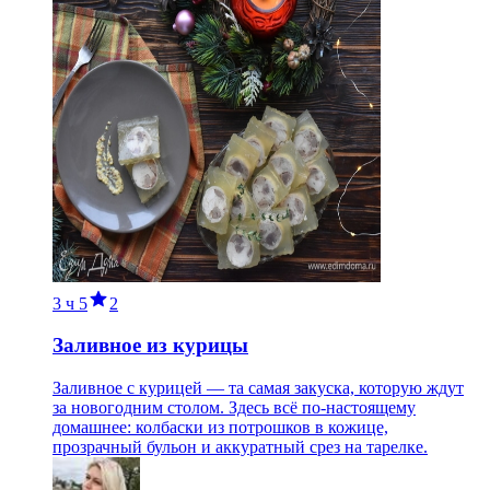
3 ч
5
2
Заливное из курицы
Заливное с курицей — та самая закуска, которую ждут
за новогодним столом. Здесь всё по-настоящему
домашнее: колбаски из потрошков в кожице,
прозрачный бульон и аккуратный срез на тарелке.