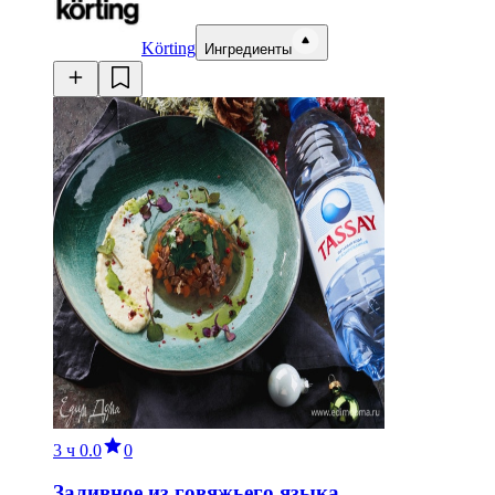
Körting
Ингредиенты
3 ч
0.0
0
Заливное из говяжьего языка