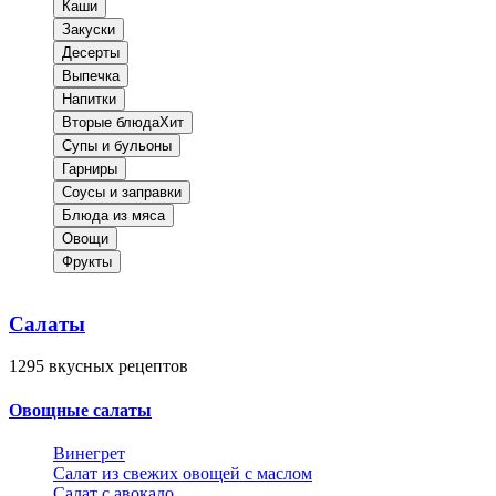
Каши
Закуски
Десерты
Выпечка
Напитки
Вторые блюда
Хит
Супы и бульоны
Гарниры
Соусы и заправки
Блюда из мяса
Овощи
Фрукты
Салаты
1295
вкусных рецептов
Овощные салаты
Винегрет
Салат из свежих овощей с маслом
Салат с авокадо