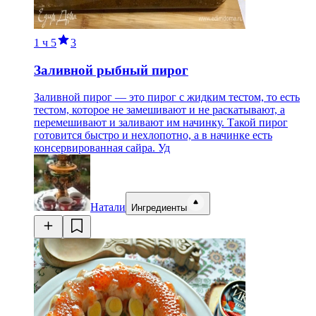
1 ч
5
3
Заливной рыбный пирог
Заливной пирог — это пирог с жидким тестом, то есть
тестом, которое не замешивают и не раскатывают, а
перемешивают и заливают им начинку. Такой пирог
готовится быстро и нехлопотно, а в начинке есть
консервированная сайра. Уд
Натали
Ингредиенты