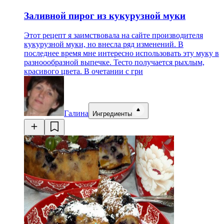
Заливной пирог из кукурузной муки
Этот рецепт я заимствовала на сайте производителя
кукурузной муки, но внесла ряд изменений. В
последнее время мне интересно использовать эту муку в
разноообразной выпечке. Тесто получается рыхлым,
красивого цвета. В очетании с гри
Галина
Ингредиенты